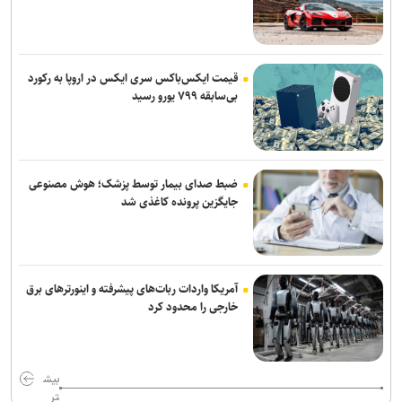
قیمت ایکس‌باکس سری ایکس در اروپا به رکورد
بی‌سابقه ۷۹۹ یورو رسید
ضبط صدای بیمار توسط پزشک؛ هوش مصنوعی
جایگزین پرونده کاغذی شد
آمریکا واردات ربات‌های پیشرفته و اینورترهای برق
خارجی را محدود کرد
بیش
تر