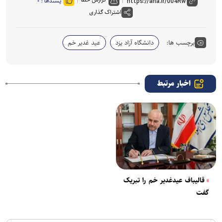
پسندها :
۰
اشتراک گذاری
برچسب ها:
دانشگاه آزاد یزد
عید غدیر خم
اخبار مرتبط
قالیباف عیدغدیر خم را تبریک
گفت