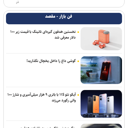
تر
فن بازار - مقصد
نخستین هدفون گیره‌ای ناتینگ با قیمت زیر ۱۰۰
دلار معرفی شد
گوشی داغ را داخل یخچال نگذارید!
آیکو نئو ۱۱S با باتری ۹ هزار میلی‌آمپری و شارژ ۱۰۰
واتی رکورد می‌زند