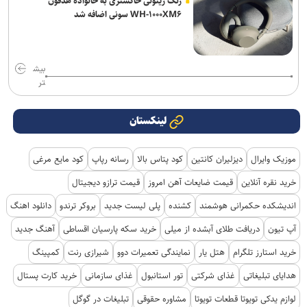
رنگ زیتونی خاکستری به خانواده هدفون
WH-۱۰۰۰XM۶ سونی اضافه شد
بیش
تر
لینکستان
موزیک وایرال
دیزلیران کانتین
کود پتاس بالا
رسانه رپاپ
کود مایع مرغی
خرید نقره آنلاین
قیمت ضایعات آهن امروز
قیمت ترازو دیجیتال
اندیشکده حکمرانی هوشمند
کشنده
پلی لیست جدید
بروکر ترندو
دانلود اهنگ
آپ تیون
دریافت طلای آبشده از میلی
خرید سکه پارسیان اقساطی
آهنگ جدید
خرید استارز تلگرام
هتل یار
نمایندگی تعمیرات دوو
شیرازی رنت
کمپینگ
هدایای تبلیغاتی
غذای شرکتی
تور استانبول
غذای سازمانی
خرید کارت پستال
لوازم یدکی تویوتا قطعات تویوتا
مشاوره حقوقی
تبلیغات در گوگل