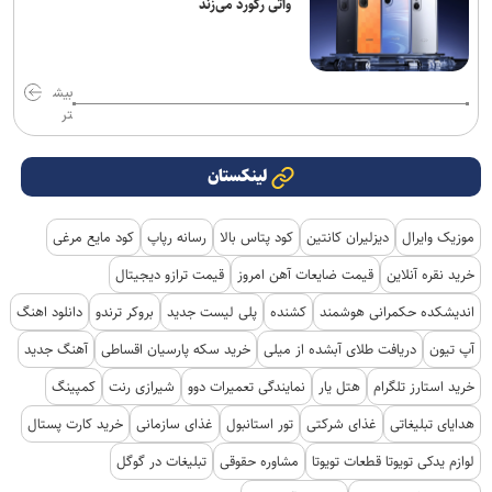
واتی رکورد می‌زند
بیش
تر
لینکستان
موزیک وایرال
دیزلیران کانتین
کود پتاس بالا
رسانه رپاپ
کود مایع مرغی
خرید نقره آنلاین
قیمت ضایعات آهن امروز
قیمت ترازو دیجیتال
اندیشکده حکمرانی هوشمند
کشنده
پلی لیست جدید
بروکر ترندو
دانلود اهنگ
آپ تیون
دریافت طلای آبشده از میلی
خرید سکه پارسیان اقساطی
آهنگ جدید
خرید استارز تلگرام
هتل یار
نمایندگی تعمیرات دوو
شیرازی رنت
کمپینگ
هدایای تبلیغاتی
غذای شرکتی
تور استانبول
غذای سازمانی
خرید کارت پستال
لوازم یدکی تویوتا قطعات تویوتا
مشاوره حقوقی
تبلیغات در گوگل