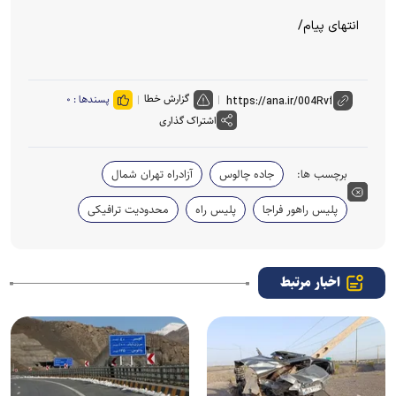
انتهای پیام/
گزارش خطا
پسندها :
۰
اشتراک گذاری
برچسب ها:
جاده چالوس
آزادراه تهران شمال
پلیس راهور فراجا
پلیس راه
محدودیت ترافیکی
اخبار مرتبط