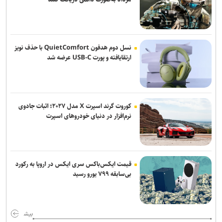
پروژه‌های شهری که طی یک ماه و نیم آینده به بهره‌برداری می‌رسد
روز خبرنگار روز پاسداشت راویان آگاهی و معماران اعتماد عمومی است
رئیس قوه قضاییه: خبرنگار متعهد، هم‌سنگر رزمندگان پشت لانچر است
نسل دوم هدفون QuietComfort با حذف نویز
ارتقایافته و پورت USB-C عرضه شد
خبرنگار؛ وجدان بیدار جامعه در میان گرداب روایت‌های مغشوش
کوروت گرند اسپرت X مدل ۲۰۲۷؛ اثبات جادوی
نرم‌افزار در دنیای خودروهای اسپرت
قیمت ایکس‌باکس سری ایکس در اروپا به رکورد
بی‌سابقه ۷۹۹ یورو رسید
بیش