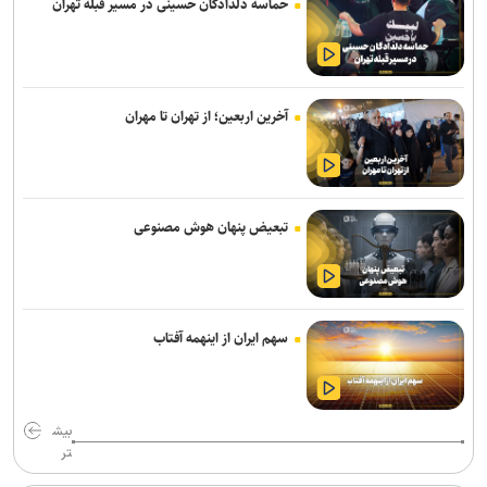
حماسه دلدادگان حسینی در مسیر قبله تهران
تونل توحید از بامداد یکشنبه مسدود می‌شود
۳ سانحه مرگبار طی یک هفته در بزرگراه‌های تهران؛ هشدار دوباره به
رانندگان و عابران
آخرین اربعین؛ از تهران تا مهران
باند سارقان پالس NS در تهران متلاشی شد؛ ۳ عضو باند شناسایی و
دستگیر شدند
هشدار نسبت به وقوع تندباد در تهران
تبعیض پنهان هوش مصنوعی
۷کشته و مصدوم در تصادف مرگبار پژو پارس و ساینا در اصفهان
۵۳ هزار موتور سوار به دلیل تردد در خطوط ویژه اعمال قانون شدند
شهدا حامیان معنوی و راهبر مسیر زندگی هستند/ فروپاشی ابهت پوشالی
سهم ایران از اینهمه آفتاب
استکبار در پی مقاومت ملت ایران
جزئیات ثبت ادعا، تهیه نقشه UTM و ارائه مادر سند اعلام شد
بیش
تر
روایت کولیوند از خدمات هلال احمر در اربعین حسینی