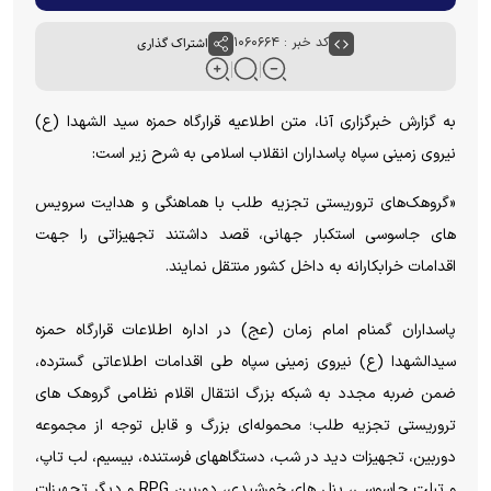
کد خبر : ۱۰۶۰۶۶۴
اشتراک گذاری
به گزارش خبرگزاری آنا، متن اطلاعیه قرارگاه حمزه سید الشهدا (ع)
نیروی زمینی سپاه پاسداران انقلاب اسلامی به شرح زیر است:
«گروهک‌های تروریستی تجزیه طلب با هماهنگی و هدایت سرویس
های جاسوسی استکبار جهانی، قصد داشتند تجهیزاتی را جهت
اقدامات خرابکارانه به داخل کشور منتقل نمایند.
پاسداران گمنام امام زمان (عج) در اداره اطلاعات قرارگاه حمزه
سیدالشهدا (ع) نیروی زمینی سپاه طی اقدامات اطلاعاتی گسترده،
ضمن ضربه مجدد به شبکه بزرگ انتقال اقلام نظامی گروهک های
تروریستی تجزیه طلب؛ محموله‌ای بزرگ و قابل توجه از مجموعه
دوربین، تجهیزات دید در شب، دستگاههای فرستنده، بیسیم، لب تاپ،
و تبلت جاسوسی، پنل های خورشیدی، دوربین RPG و دیگر تجهیزات