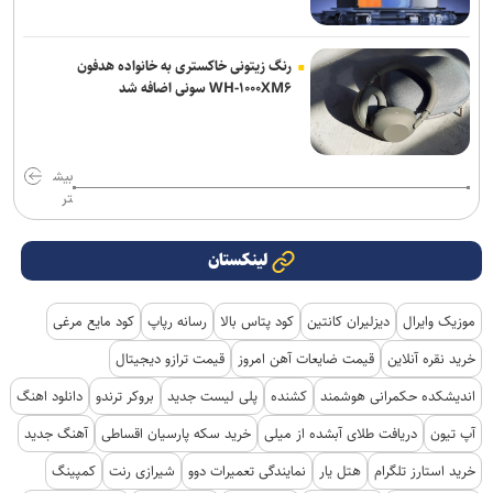
رنگ زیتونی خاکستری به خانواده هدفون
WH-۱۰۰۰XM۶ سونی اضافه شد
بیش
تر
لینکستان
موزیک وایرال
دیزلیران کانتین
کود پتاس بالا
رسانه رپاپ
کود مایع مرغی
خرید نقره آنلاین
قیمت ضایعات آهن امروز
قیمت ترازو دیجیتال
اندیشکده حکمرانی هوشمند
کشنده
پلی لیست جدید
بروکر ترندو
دانلود اهنگ
آپ تیون
دریافت طلای آبشده از میلی
خرید سکه پارسیان اقساطی
آهنگ جدید
خرید استارز تلگرام
هتل یار
نمایندگی تعمیرات دوو
شیرازی رنت
کمپینگ