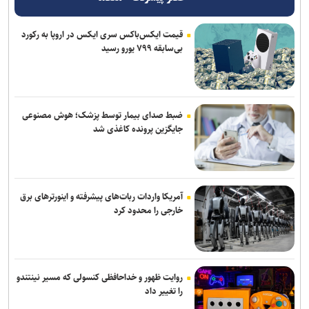
حادثه امنیتی دریایی در جنوب شرقی عدن
قیمت ایکس‌باکس سری ایکس در اروپا به رکورد
پزشکیان: مشروطه نماد بیداری، قانون‌گرایی و مردم‌سالاری ملت ایران
بی‌سابقه ۷۹۹ یورو رسید
است
همکاری تهران و بغداد برای خدمت به زائران در مرز زرباطیه
گفت‌وگوی تلفنی وزرای امور خارجه ایران و ایتالیا
ضبط صدای بیمار توسط پزشک؛ هوش مصنوعی
جایگزین پرونده کاغذی شد
وزارت خارجه یمن: تشدید تنش از سوی عربستان با واکنشی فراگیر روبه‌رو
می‌شود
آمریکا واردات ربات‌های پیشرفته و اینورترهای برق
خارجی را محدود کرد
روایت ظهور و خداحافظی کنسولی که مسیر نینتندو
را تغییر داد