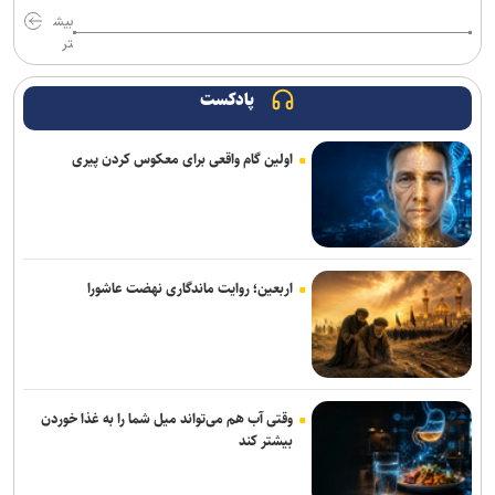
بیش
تر
فایننشال تایمز: ترامپ میان تشدید جنگ با ایران و پذیرش توافق گرفتار
شده است
پادکست
لزوم روزآمدسازی رویکرد‌های پدافند غیرعامل با بهره‌گیری از
درس‌آموخته‌های جنگ
اولین گام واقعی برای معکوس کردن پیری
آکسیوس مدعی توافق موقت ایران، آمریکا و عمان درباره تنگه هرمز شد
بازداشت فرد مسلح در باشگاه گلف ترامپ پیش از سفر رئیس جمهور
آمریکا
اربعین؛ روایت ماندگاری نهضت عاشورا
انفجار‌های پیاپی و آتش‌سوزی در بندر جبل‌علی امارات؛ علت حادثه
همچنان نامشخص
حمله موشکی گسترده روسیه به کی‌یف؛ انفجار‌های شدید پایتخت اوکراین
را لرزاند
وقتی آب هم می‌تواند میل شما را به غذا خوردن
بیشتر کند
پزشکیان: اگر تا امروز مانده‌ایم، به‌خاطر مردم نجیب ایران است/ حتی
گلایه‌مندان هم همراهی کردند + صوت