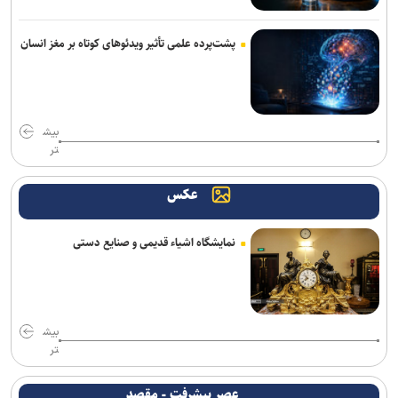
مذاکرات ایران-عمان درباره تنگه هرمز ادامه دارد/ بیانیه مشترک در مرحله
تدوین نهایی
پشت‌پرده علمی تأثیر ویدئو‌های کوتاه بر مغز انسان
نشست وزیران خارجه مصر، ترکیه، پاکستان و عربستان با محوریت تحولات
منطقه
بیش
سازمان ملل: طرف‌ها را به مذاکره درباره تنگه هرمز تشویق می‌کنیم
تر
دستگیری ۸ نفر از اشرار مسلح شاخص و مرتبطین گروهک‌های تروریستی
عکس
انصارالله حمله به یک نفتکش عربستان را تأیید کرد
نمایشگاه اشیاء قدیمی و صنایع دستی
هلاکت ۲ نظامی صهیونیست و مجروحیت ۴ تن دیگر در جنوب لبنان
بازداشت استاد سال دانشگاه مریلند توسط پلیس مهاجرت آمریکا
صنعا: معادلات یمن را نمی‌توان با تغییر مسیر کشتی‌ها دور زد
بیش
تر
پزشکیان: جامعه امروز بیش از هر زمان به همدلی و اخلاق قرآنی نیاز دارد
عصر پیشرفت - مقصد