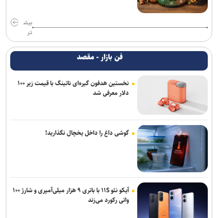
بیش
تر
فن بازار - مقصد
نخستین هدفون گیره‌ای ناتینگ با قیمت زیر ۱۰۰
دلار معرفی شد
گوشی داغ را داخل یخچال نگذارید!
آیکو نئو ۱۱S با باتری ۹ هزار میلی‌آمپری و شارژ ۱۰۰
واتی رکورد می‌زند