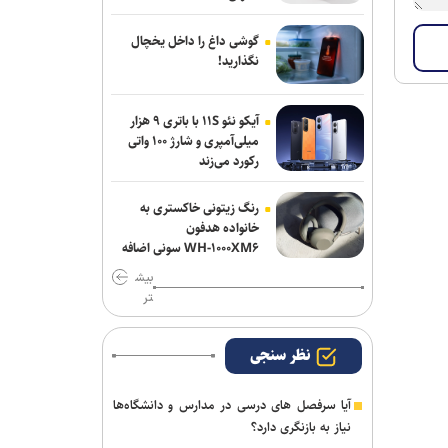
گوشی داغ را داخل یخچال
نگذارید!
آیکو نئو ۱۱S با باتری ۹ هزار
میلی‌آمپری و شارژ ۱۰۰ واتی
رکورد می‌زند
رنگ زیتونی خاکستری به
خانواده هدفون
WH-۱۰۰۰XM۶ سونی اضافه
شد
بیش
تر
نظر سنجی
آیا سرفصل های درسی در مدارس و دانشگاه‌ها
نیاز به بازنگری دارد؟