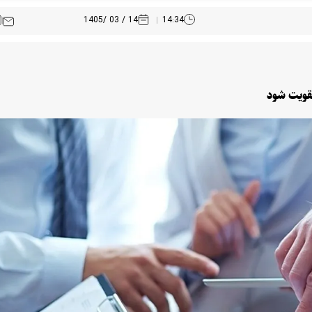
14 / 03 /1405
14:34
تقویت شود