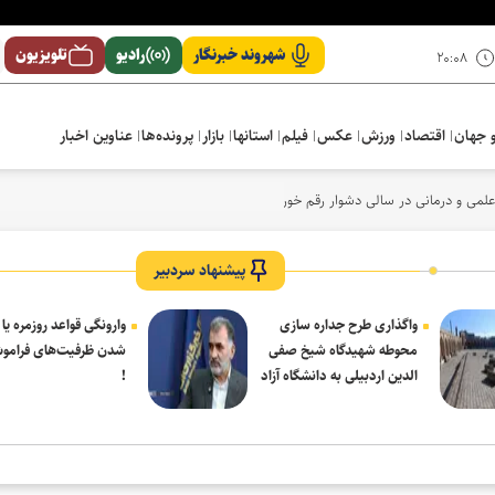
شهروند خبرنگار
رادیو
تلویزیون
۲۰:۰۸
 جهان
اقتصاد
ورزش
عکس
فیلم
استانها
بازار
پرونده‌ها
عناوین اخبار
لمی و درمانی در سالی دشوار رقم خورد
پیشنهاد سردبیر
واگذاری طرح جداره سازی
وارونگی قواعد روزمره یا
محوطه شهیدگاه شیخ صفی
شدن ظرفیت‌های فرامو
الدین اردبیلی به دانشگاه آزاد
!
مشکین شهر