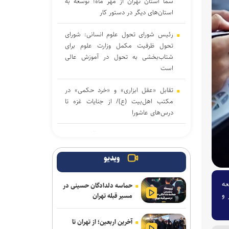
سما استان تهران از مهر ماه؛ توسعه به
استان‌های دیگر در دستور کار
رئیس شورای تحول علوم انسانی: شورای
تحول ظرفیت مکمل وزارت علوم برای
شتاب‌بخشی به تحول در آموزش عالی
است
تقابل «عقل ابزاری» و «خرد حکمی» در
مکتب اهل‌بیت (ع)/ از جنایات غزه تا
درس‌های عاشورا
عضو هیئت علمی دانشگاه آزاد: اصلاح
حکمرانی آموزشی مهم‌ترین پیش‌نیاز تحول
در آموزش عالی است
ویدیو
ضرورت تقویت بودجه دانشگاه‌ها برای
عه
حماسه دلدادگان حسینی در
حضور مؤثر ایران در رقابت‌های علمی
 و
مسیر قبله تهران
جهان/ دانشگاه نسل سوم و چهارم نیازمند
برنامه عملیاتی است
آخرین اربعین؛ از تهران تا