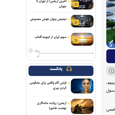
آخرین اربعین؛ از تهران تا
مهران
تبعیض پنهان هوش مصنوعی
سهم ایران از اینهمه آفتاب
بیش
تر
پادکست
معه،
اولین گام واقعی برای معکوس
کردن پیری
مسول
اربعین؛ روایت ماندگاری
نهضت عاشورا
 ضمن