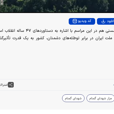
V
i
کد ویدیو
نلود
d
آیت‌الله حسین شاکری‌فر امام جمعه شهرستان ممسنی هم در این مراسم با اشاره به دستاور
ملت ایران در برابر توطئه‌های دشمنان، کشور به یک قدرت تأثیرگذا
e
o
اشتراک
مزار شهدای گمنام
شهدای گمنام