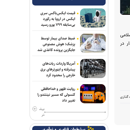
قیمت ایکس‌باکس سری
ایکس در اروپا به رکورد
بی‌سابقه ۷۹۹ یورو رسید
د‌های ۴۷ ساله انقلاب اسلامی
ضبط صدای بیمار توسط
ر در
پزشک؛ هوش مصنوعی
جایگزین پرونده کاغذی شد
آمریکا واردات ربات‌های
پیشرفته و اینورترهای برق
خارجی را محدود کرد
روایت ظهور و خداحافظی
کنسولی که مسیر نینتندو را
 گذاری
تغییر داد
بیش
تر
پیشخوان فناوری و نوآوری