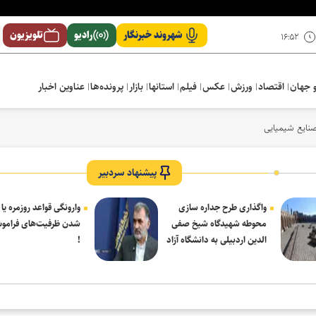
شهروند خبرنگار
رادیو
تلویزیون
۱۶:۵۲
 جهان
اقتصاد
ورزش
عکس
فیلم
استانها
بازار
پرونده‌ها
عناوین اخبار
صنایع شیمیایی
پیشنهاد سردبیر
واگذاری طرح جداره سازی
وارونگی قواعد روزمره یا
محوطه شهیدگاه شیخ صفی
شدن ظرفیت‌های فرامو
الدین اردبیلی به دانشگاه آزاد
!
مشکین شهر