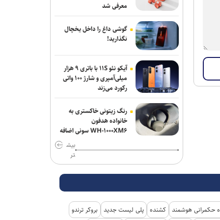
معرفی شد
گوشی داغ را داخل یخچال
نگذارید!
آیکو نئو ۱۱S با باتری ۹ هزار
میلی‌آمپری و شارژ ۱۰۰ واتی
رکورد می‌زند
رنگ زیتونی خاکستری به
خانواده هدفون
WH-۱۰۰۰XM۶ سونی اضافه
شد
بیش
تر
 حکمرانی هوشمند
کشنده
پلی لیست جدید
بروکر ترندو