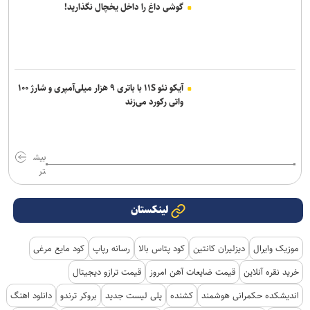
گوشی داغ را داخل یخچال نگذارید!
آیکو نئو ۱۱S با باتری ۹ هزار میلی‌آمپری و شارژ ۱۰۰
واتی رکورد می‌زند
بیش
تر
لینکستان
موزیک وایرال
دیزلیران کانتین
کود پتاس بالا
رسانه رپاپ
کود مایع مرغی
خرید نقره آنلاین
قیمت ضایعات آهن امروز
قیمت ترازو دیجیتال
اندیشکده حکمرانی هوشمند
کشنده
پلی لیست جدید
بروکر ترندو
دانلود اهنگ