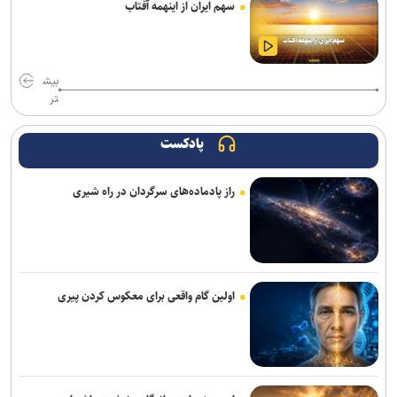
سهم ایران از اینهمه آفتاب
پایان فیلمبرداری «پدر سنگ»/ روایتی از زخم‌های کودکی
با رفتن اکبر عبدی یک برادر را از دست دادم/ بازیگری که همیشه برگ
بیش
برنده‌ای با خود داشت
تر
هدف‌گذاری پرداخت ۳۰ هزار وام اشتغال تا پایان سال/ تشکیل بانک
مشاغل ایثارگران در دستور کار است
پادکست
خبرنگاران در خط مقدم جنگ روایت‌ها قرار دارند
راز پادماده‌های سرگردان در راه شیری
خبرنگار؛ روایتگر روز‌هایی که از سر گذراندیم و فردایی که پیش رو داریم
فیلم مرموز ونیز به‌دلیل «ملاحظات امنیتی» از اعلام رسمی جا ماند
«مرد عنکبوتی: یک روز تازه» در آستانه فتح رکوردهای تازه؛ «اودیسه» از
اولین گام واقعی برای معکوس کردن پیری
یک میلیارد دلار گذشت
«زنده‌شور» و «استخر» همچنان می‌تازند/ مجموع فروش هفتگی دو فیلم،
۱۳ برابر ۶ فیلم دیگر! + جدول فروش