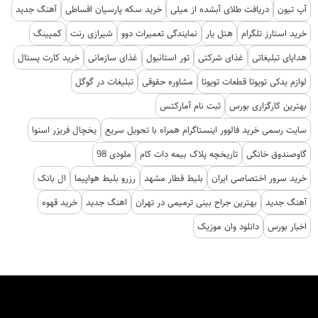
آپ تیون
دریافت طلای آبشده از میلی
خرید سکه پارسیان اقساطی
آهنگ جدید
خرید استارز تلگرام
هتل یار
نمایندگی تعمیرات دوو
شیرازی رنت
کمپینگ
هدایای تبلیغاتی
غذای شرکتی
تور استانبول
غذای سازمانی
خرید کارت پستال
لوازم یدکی تویوتا قطعات تویوتا
مشاوره حقوقی
تبلیغات در گوگل
بهترین کارگزاری بورس
ثبت نام آمارکتس
سایت رسمی خرید فالوور اینستاگرام همراه با تحویل سریع
یخچال فریزر اسنوا
گاوصندوق خانگی
تاریخچه پلاک بیمه دات کام
ملودی 98
خرید سرور اختصاصی ایران
بلیط قطار مشهد
رزرو بلیط هواپیما
ال بانک
آهنگ جدید
بهترین جراح بینی ترمیمی در تهران
اهنگ جدید
خرید قهوه
اخبار بورس
دانلود وان موزیک