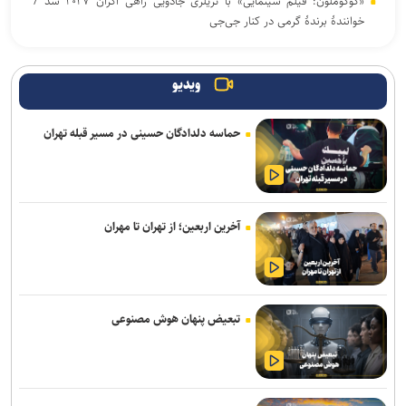
«کوکوملون: فیلم سینمایی» با تریلری جادویی راهی اکران ۲۰۲۷ شد /
خوانندهٔ برندهٔ گرمی در کنار جی‌جی
انتشار نمایشنامه رادیویی «یاغی»
ویدیو
پیام‌های روز خبرنگار نهادهای فرهنگی و هنری؛ از پاسداشت حقیقت تا
روایت فرهنگ و هنر
حماسه دلدادگان حسینی در مسیر قبله تهران
استقبال ۲۰ برابری زنان از فضاهای اختصاصی؛ ضرورت روزآمدسازی
خدمات برای زنان و دختران
روایت قربانیان خاموش جنگ به زبان ژاپنی منتشر شد
آخرین اربعین؛ از تهران تا مهران
نمایش‌های کشور، ٢ شب به صحنه نمی‌روند
«خلیق» مردی بود که بلخ را زیست و سرود
تبعیض پنهان هوش مصنوعی
برگزاری «زندگی‌نامه داستانی» در موزه انقلاب اسلامی و دفاع مقدس
هیئت داوران پنجمین سوگواره ملی نمایش‌های آیینی و مذهبی «نی‌ناله»
معرفی شدند