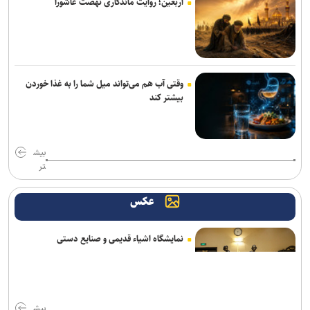
اربعین؛ روایت ماندگاری نهضت عاشورا
خانه نمایش امید به دنبال پر کردن خلأ تئاتر نوجوان؛ اجرای ۵۰۰ نوبت
نمایش در ۱۵ استان
«واراناسی» راجامولی؛ دومین فیلم تمام‌آی‌مکس تاریخ با بودجه ۱۵۰
میلیون دلاری
وقتی آب هم می‌تواند میل شما را به غذا خوردن
بیشتر کند
کتاب «برنامه راهبردی حکمرانی‌محور» بنیاد شهید رونمایی شد/ برنامه
پنج‌ساله بنیاد شهید و امور ایثارگران برای حرکت تا افق ۱۴۱۰
اجرای «خسوف»؛ روایت موسیقایی عاشورا در تالار وحدت
بیش
تر
خبرنگاری در روزهای عادی، پیشه‌ای شریف، اما در روزهای سخت، سیمایی
از مجاهدت فرهنگی و اجتماعی پیدا می‌کند
عکس
ادای دین پیتر شومان به کودکان میناب/ بیانیه‌ای جهانی در صحنه
جشنواره بین‌المللی نمایش عروسکی «تهران-مبارک»
نمایشگاه اشیاء قدیمی و صنایع دستی
ارسال حدود ۲ هزار اثر به جشنواره بین‌المللی فیلم فضای باز ایران
یازدهمین اجلاس وزرای فرهنگ بریکس آغاز شد
بیش