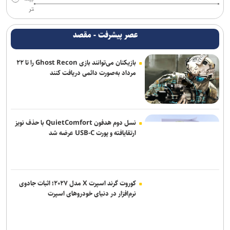
نامزدی بهترین فیلم و بازیگری «دوچرخه آبی» در ۲ جشنواره جهانی/
تر
نمایش فیلم در ۳ جشنواره دیگر
عصر پیشرفت - مقصد
دور دوم اجرای کمدی «سندباد و فیروز» در خانه نمایش مهرگان
بازیکنان می‌توانند بازی Ghost Recon را تا ۲۲
کتاب «گاهِ گم‌شدگان» رونمایی شد/روایت‌های از تجربه‌های شخصی و
مرداد به‌صورت دائمی دریافت کنند
متفاوت مواجهه با امام رضا (ع)
نسل دوم هدفون QuietComfort با حذف نویز
ارتقایافته و پورت USB-C عرضه شد
کوروت گرند اسپرت X مدل ۲۰۲۷؛ اثبات جادوی
نرم‌افزار در دنیای خودروهای اسپرت