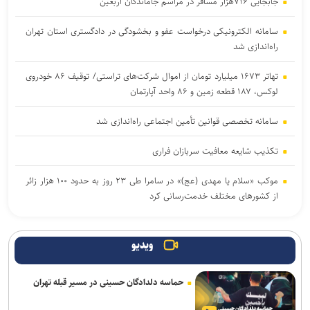
جابجایی ۷۱۶هزار مسافر در مراسم جاماندگان اربعین
سامانه الکترونیکی درخواست عفو و بخشودگی در دادگستری استان تهران
راه‌اندازی شد
تهاتر ۱۶۷۳ میلیارد تومان از اموال شرکت‌های تراستی/ توقیف ۸۶ خودروی
لوکس، ۱۸۷ قطعه زمین و ۸۶ واحد آپارتمان
سامانه تخصصی قوانین تأمین اجتماعی راه‌اندازی شد
تکذیب شایعه معافیت سربازان فراری
موکب «سلام یا مهدی (عج)» در سامرا طی ۲۳ روز به حدود ۱۰۰ هزار زائر
از کشورهای مختلف خدمت‌رسانی کرد
یرخورد مرگبار ۲ سمند در جاده اهواز–خرمشهر/ ۴ سرنشین در میان
شعله‌های آتش جان باختند
ویدیو
امروز پنجشنبه نبض ترافیک پایتخت به آرامی می‌زند
حماسه دلدادگان حسینی در مسیر قبله تهران
وزیر بهداشت: تکمیل بیمارستان ۱۷ شهریور برازجان تا اوایل سال آینده