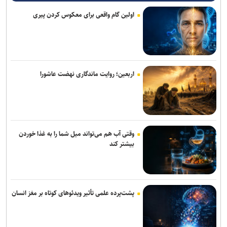
شهریور در ۶۴ شهر منتخب
اولین گام واقعی برای معکوس کردن پیری
اعزام ۱۳۰ هزار زائر اربعین از پایانه‌های مسافربری شهر تهران
اتوبوس‌های رایگان شرکت واحد برای بازگشت زائران اربعین
دادگاه پرونده کثیرالشاکی شرکت تات موتور تاک با ۲۹۷۹ نفر شاکی برگزار
اربعین؛ روایت ماندگاری نهضت عاشورا
شد
رسیدگی به پرونده کلاهبرداری یک شرکت مهاجرتی با حدود ۳۰۰ شاکی در
دادسرای تهران
وقتی آب هم می‌تواند میل شما را به غذا خوردن
۶۰ میلیون تردد خودرویی در مرز‌های اربعینی ثبت شد
بیشتر کند
ادعای نماینده مجلس درباره «نحوه ردزنی محل استقرار شهید لاریجانی»
صحت ندارد
ستاد حقوق بشر: روز حقوق بشر اسلامی نماد مقاومت در برابر غرب است
پشت‌پرده علمی تأثیر ویدئو‌های کوتاه بر مغز انسان
سیگار مهم‌ترین دروازه ورود به مصرف مواد مخدر است