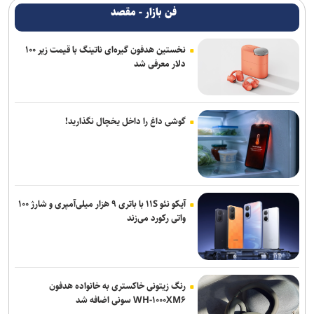
فن بازار - مقصد
نخستین هدفون گیره‌ای ناتینگ با قیمت زیر ۱۰۰
دلار معرفی شد
گوشی داغ را داخل یخچال نگذارید!
آیکو نئو ۱۱S با باتری ۹ هزار میلی‌آمپری و شارژ ۱۰۰
واتی رکورد می‌زند
رنگ زیتونی خاکستری به خانواده هدفون
WH-۱۰۰۰XM۶ سونی اضافه شد