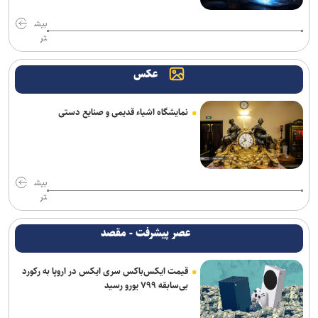
ورود حیوانات خانگی به رستوران‌ها و مراکز عرضه غذا تخلف بهداشتی
بیش
است
تر
اطلاعیه وزارت آموزش و پرورش درباره برگزاری امتحانات نهایی معوق در ۴
عکس
استان جنوبی کشور
رشد ۴۲ درصدی سازش در شورای حل اختلاف استان تهران
نمایشگاه اشیاء قدیمی و صنایع دستی
ترافیک سنگین در جاده چالوس/ جاده‌های شمالی بدون مداخلات جوی و
سایر محورها روان است
واکنش پلیس به فیک نیوزها و بازنشرِ ویدئوهایِ تکراری
بیش
تر
پایش شبانه روزی تهویه قطار‌ها و ایستگاه‌های مترو/ پیش‌بینی هوشمند
تهویه در قطار‌های جدید
عصر پیشرفت - مقصد
آثار مخرب مصرف الکل و سیگار در بروز بیماری‌ها
قیمت ایکس‌باکس سری ایکس در اروپا به رکورد
بی‌سابقه ۷۹۹ یورو رسید
کلاهبرداری و پولشویی در قالب شرکت مهاجرتی به کانادا/ دست مدیر
مهاجرتی با ۳۰۰ شاکی رو شد