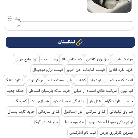
بیش
تر
لینکستان
موزیک وایرال
دیزلیران کانتین
کود پتاس بالا
رسانه رپاپ
کود مایع مرغی
خرید نقره آنلاین
قیمت ضایعات آهن امروز
قیمت ترازو دیجیتال
اندیشکده حکمرانی هوشمند
کشنده
پلی لیست جدید
بروکر ترندو
دانلود اهنگ
آپ تیون
دریافت طلای آبشده از میلی
خرید سکه پارسیان اقساطی
آهنگ جدید
خرید استارز تلگرام
هتل یار
نمایندگی تعمیرات دوو
شیرازی رنت
کمپینگ
هدایای تبلیغاتی
غذای شرکتی
تور استانبول
غذای سازمانی
خرید کارت پستال
لوازم یدکی تویوتا قطعات تویوتا
مشاوره حقوقی
تبلیغات در گوگل
بهترین کارگزاری بورس
ثبت نام آمارکتس