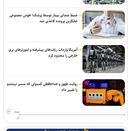
تصادف زنجیره‌ای ۱۲ خودرو با ۱۹ مصدوم در محور یاسوج–اصفهان/ علت
حادثه در دست بررسی است
ضبط صدای بیمار توسط پزشک؛ هوش مصنوعی
جایگزین پرونده کاغذی شد
پایان طرح ترافیکی اربعین پلیس با ثبت ۶۷ میلیون تردد/جان باختن ۲۴
زائر در تصادفات اربعینی
آمریکا واردات ربات‌های پیشرفته و اینورترهای برق
خارجی را محدود کرد
روایت ظهور و خداحافظی کنسولی که مسیر نینتندو
را تغییر داد
بیش
تر