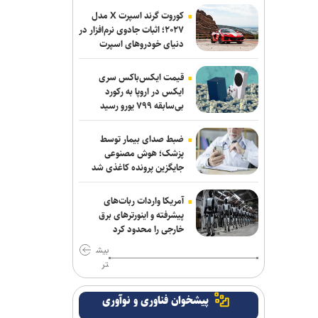
کوروت گرند اسپرت X مدل
۲۰۲۷؛ اثبات جادوی نرم‌افزار در
دنیای خودروهای اسپرت
قیمت ایکس‌باکس سری
ایکس در اروپا به رکورد
بی‌سابقه ۷۹۹ یورو رسید
ضبط صدای بیمار توسط
پزشک؛ هوش مصنوعی
جایگزین پرونده کاغذی شد
آمریکا واردات ربات‌های
پیشرفته و اینورترهای برق
خارجی را محدود کرد
بیش
تر
پیشخوان فناوری و نوآوری