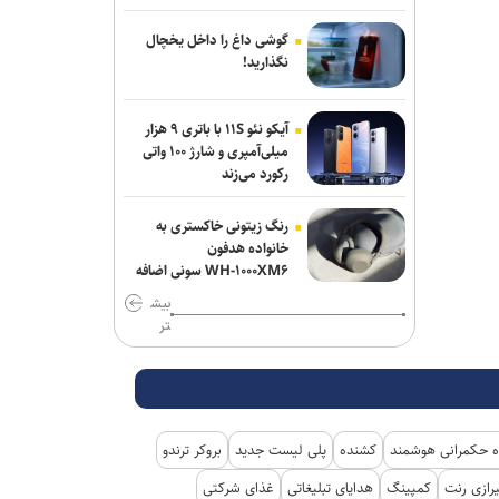
گوشی داغ را داخل یخچال
نگذارید!
آیکو نئو ۱۱S با باتری ۹ هزار
میلی‌آمپری و شارژ ۱۰۰ واتی
رکورد می‌زند
رنگ زیتونی خاکستری به
خانواده هدفون
WH-۱۰۰۰XM۶ سونی اضافه
شد
بیش
تر
 حکمرانی هوشمند
کشنده
پلی لیست جدید
بروکر ترندو
رازی رنت
کمپینگ
هدایای تبلیغاتی
غذای شرکتی