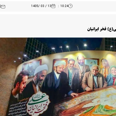
13 / 03 /1405
10:24
(ع) فخر ایرانیان