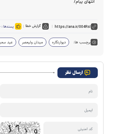
انتهای پیام/
گزارش خطا
پسندها :
۰
برچسب ها:
دیوارنگاره
میدان ولیعصر
عید سعید
ارسال نظر