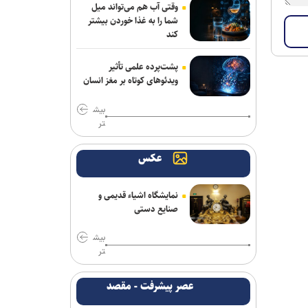
وقتی آب هم می‌تواند میل
«آبجی‌ها و آقاجان» در تالار حافظ روی
شما را به غذا خوردن بیشتر
صحنه می‌رود
کند
پشت‌پرده علمی تأثیر
ویدئو‌های کوتاه بر مغز انسان
بیش
تر
عکس
نمایشگاه اشیاء قدیمی و
صنایع دستی
بیش
تر
عصر پیشرفت - مقصد