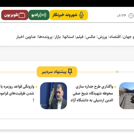
شهروند خبرنگار
رادیو
تلویزیون
۰۶:۳۴
 جهان
اقتصاد
ورزش
عکس
فیلم
استانها
بازار
پرونده‌ها
عناوین اخبار
پیشنهاد سردبیر
واگذاری طرح جداره سازی
وارونگی قواعد روزمره یا
محوطه شهیدگاه شیخ صفی
شدن ظرفیت‌های فرامو
الدین اردبیلی به دانشگاه آزاد
!
مشکین شهر