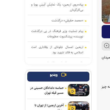
پیاده‌روی اربعین؛ یک نمایش آیینی پویا و
بی‌کارگردان
«محمد حقیقی» درگذشت
پیام تسلیت وزیر فرهنگ در پی درگذشت
نویسنده پیشکسوت مطبوعات
اربعین امسال جلوه‌ای از وفاداری امت
اسلامی به قائد شهید بود
میدان
والده حجت‌الاسلام والمسلمین مومنی
درگذشت / زمان تشییع و ترحیم در قم
اعلام شد
ویدیو
مراسم آغاز جشنواره نمایش عروسکی
ه چیز
حماسه دلدادگان حسینی در
تهران–مبارک به‌صورت زنده پخش می‌شود
مسیر قبله تهران
کمپین عجیب نتفلیکس برای فیلم جدید؛
آخرین اربعین؛ از تهران تا
بازیگر ۴۸ ساعت در بیلبورد زندگی می‌کند!