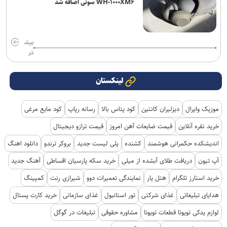
WH-۱۰۰۰XM۶ سونی اضافه شد
بیش
تر
لینکستان
موزیک وایرال
دیزلیران کانتین
کود پتاس بالا
رسانه رپاپ
کود مایع مرغی
خرید نقره آنلاین
قیمت ضایعات آهن امروز
قیمت ترازو دیجیتال
اندیشکده حکمرانی هوشمند
کشنده
پلی لیست جدید
بروکر ترندو
دانلود اهنگ
آپ تیون
دریافت طلای آبشده از میلی
خرید سکه پارسیان اقساطی
آهنگ جدید
خرید استارز تلگرام
هتل یار
نمایندگی تعمیرات دوو
شیرازی رنت
کمپینگ
هدایای تبلیغاتی
غذای شرکتی
تور استانبول
غذای سازمانی
خرید کارت پستال
لوازم یدکی تویوتا قطعات تویوتا
مشاوره حقوقی
تبلیغات در گوگل