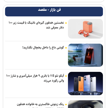
فن بازار - مقصد
نخستین هدفون گیره‌ای ناتینگ با قیمت زیر ۱۰۰
دلار معرفی شد
گوشی داغ را داخل یخچال نگذارید!
آیکو نئو ۱۱S با باتری ۹ هزار میلی‌آمپری و شارژ ۱۰۰
واتی رکورد می‌زند
رنگ زیتونی خاکستری به خانواده هدفون