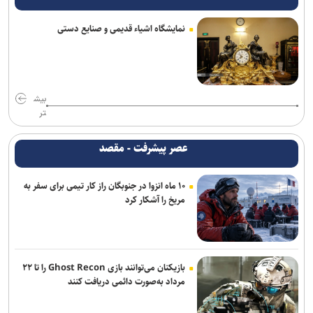
کشور/صرفه اقتصادی ۴ برابری بهینه‌سازی نسبت به نیروگاه‌سازی
نمایشگاه اشیاء قدیمی و صنایع دستی
وزیر راه: تکمیل مسکن مهر و اتصال ریلی پردیس با جدیت دنبال می‌شود
از تحقق ۹۳ درصدی درآمد‌های ۱۴۰۴ تا رد مالیات یک‌درصدی بر
تراکنش‌های بانکی
بیش
تر
ثبت رکورد ۱۰ هزار جایگزینی موفق/ بهینه‌سازی انرژی با مشارکت همگانی
محقق شد
عصر پیشرفت - مقصد
فناوری، کلید عبور از تغییرات اقلیمی در بخش کشاورزی / ضرورت انتقال
دانش فنی و نوسازی بذرها برای تضمین امنیت غذایی
۱۰ ماه انزوا در جنوبگان راز کار تیمی برای سفر به
مریخ را آشکار کرد
بازیکنان می‌توانند بازی Ghost Recon را تا ۲۲
مرداد به‌صورت دائمی دریافت کنند