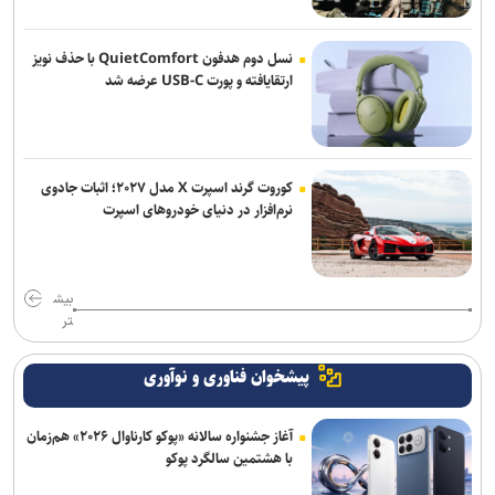
نسل دوم هدفون QuietComfort با حذف نویز
ارتقایافته و پورت USB-C عرضه شد
کوروت گرند اسپرت X مدل ۲۰۲۷؛ اثبات جادوی
نرم‌افزار در دنیای خودروهای اسپرت
بیش
تر
پیشخوان فناوری و نوآوری
آغاز جشنواره سالانه «پوکو کارناوال ۲۰۲۶» هم‌زمان
با هشتمین سالگرد پوکو