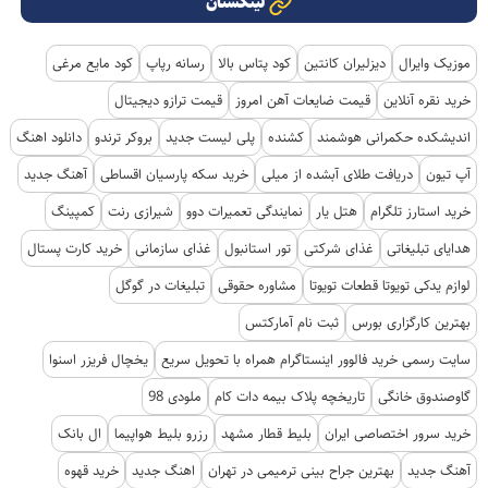
لینکستان
موزیک وایرال
دیزلیران کانتین
کود پتاس بالا
رسانه رپاپ
کود مایع مرغی
خرید نقره آنلاین
قیمت ضایعات آهن امروز
قیمت ترازو دیجیتال
اندیشکده حکمرانی هوشمند
کشنده
پلی لیست جدید
بروکر ترندو
دانلود اهنگ
آپ تیون
دریافت طلای آبشده از میلی
خرید سکه پارسیان اقساطی
آهنگ جدید
خرید استارز تلگرام
هتل یار
نمایندگی تعمیرات دوو
شیرازی رنت
کمپینگ
هدایای تبلیغاتی
غذای شرکتی
تور استانبول
غذای سازمانی
خرید کارت پستال
لوازم یدکی تویوتا قطعات تویوتا
مشاوره حقوقی
تبلیغات در گوگل
بهترین کارگزاری بورس
ثبت نام آمارکتس
سایت رسمی خرید فالوور اینستاگرام همراه با تحویل سریع
یخچال فریزر اسنوا
گاوصندوق خانگی
تاریخچه پلاک بیمه دات کام
ملودی 98
خرید سرور اختصاصی ایران
بلیط قطار مشهد
رزرو بلیط هواپیما
ال بانک
آهنگ جدید
بهترین جراح بینی ترمیمی در تهران
اهنگ جدید
خرید قهوه