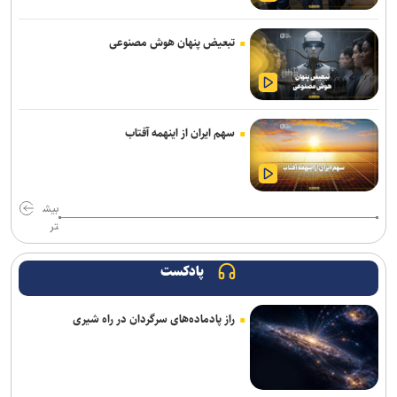
صنعتی غیرمجاز فاقد حمایت قانونی هستند
تردد روان در محور‌های شمالی کشور/ محور بندرعباس–لار مسدود است
تبعیض پنهان هوش مصنوعی
تداوم رگبار و رعدوبرق در ارتفاعات شمال‌غرب و البرز/ وزش باد شدید و
گردوخاک در نقاط مختلف کشور
سهم ایران از اینهمه آفتاب
تأکید معاون مهندسی سازمان بنادر بر تسریع در تکمیل پروژه‌های عمرانی
بندر امیرآباد
وزیر نیرو: مصرف برق از روند خطی به رشد شتابان رسیده است/ ۱۵۰
بیش
میلیارد مترمکعب بدهی آبی داریم
تر
وزیر راه و شهرسازی: رسانه‌ها در صیانت از حقیقت و انسجام ملی نقشی
بی‌بدیل دارند
پادکست
فروش دور جدید بلیت های زیارتی از ۱۷ مرداد / بلیت برگشت را از مبدأ
راز پادماده‌های سرگردان در راه شیری
سفر تهیه کنید
مدنی‌زاده: رسانه‌های مسئول، سرمایه‌ای ارزشمند برای حکمرانی اقتصادی
کارآمد هستند