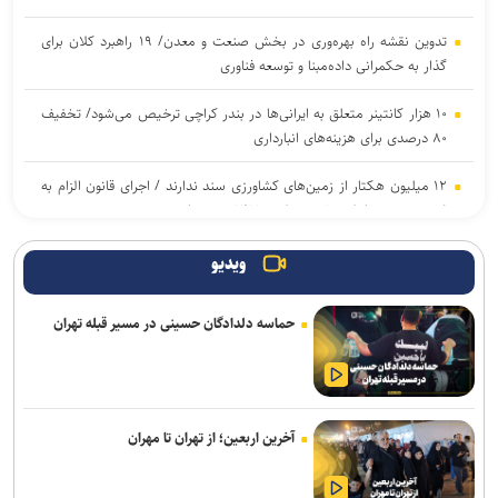
تدوین نقشه راه بهره‌وری در بخش صنعت و معدن/ ۱۹ راهبرد کلان برای
گذار به حکمرانی داده‌مبنا و توسعه فناوری
۱۰ هزار کانتینر متعلق به ایرانی‌ها در بندر کراچی ترخیص می‌شود/ تخفیف
۸۰ درصدی برای هزینه‌های انبارداری
۱۲ میلیون هکتار از زمین‌های کشاورزی سند ندارند / اجرای قانون الزام به
ثبت رسمی معاملات غیرمنقول در ۱۴۳ شهرستان
نقش راهبردی رسانه‌ها در تثبیت امنیت غذایی/ خبرنگاران، حلقه‌ی پیوند
ویدیو
دانش، تولید و اعتماد در سفره مردم هستند
حماسه دلدادگان حسینی در مسیر قبله تهران
وزیر صمت: خبرنگاران دیده‌بان اقتصادی و روایتگر حقیقت در جنگ
رسانه‌ای هستند
رکوردشکنی در اولین روز هفته؛ شاخص بورس در ابتدای معاملات بیش از
۱۲۴ هزار واحد افزایش یافت
آخرین اربعین؛ از تهران تا مهران
ترسیم نقشه راه واگذاری اراضی در شهرک‌های صنعتی تهران/ ۳۸ لکه