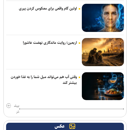
خبرنگاران دیده‌بانان آگاه جامعه هستند
اولین گام واقعی برای معکوس کردن پیری
همتی: رسانه‌ها، رکن اعتمادآفرین در نظام اقتصادی کشور
تغییر ریل معدن‌کاری با هوش مصنوعی/ درمان شکاف ۱۵ ساله
تکنولوژیک در معادن ایران
اربعین؛ روایت ماندگاری نهضت عاشورا
وزیر نفت: رسانه‌ها جلوه‌های ایثار کارکنان صنعت نفت را منعکس کردند
سامانه جامع پایش آب و برق کشور راه اندازی می‌شود
وقتی آب هم می‌تواند میل شما را به غذا خوردن
ورود بیش از ۳۳۰۰ زائر افغانستانی از مرز دوغارون به ایران
بیشتر کند
صنعت انرژی در مسیربازآفرینی/ ناترازی انرژی از بحران مقطعی تا ضرورت
جراحی حکمرانی
بیش
پیش بینی رگبار و رعدوبرق در ارتفاعات شمال کشور/ تداوم وزش باد
تر
شدید و گردوخاک در شرق
عکس
پایش ۶۲ طرح بهینه‌سازی انرژی و کاهش ۱۸۰۰ مگاواتی بار مصرفی در