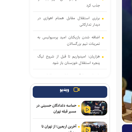
جذب کرد
برتری استقلال مقابل همنام اهوازی در
دیدار تدارکاتی
اضافه شدن بازیکنان امید پرسپولیس به
تمرینات تیم بزرگسالان
هزاریان: امیدواریم تا قبل از شروع لیگ
پنجره استقلال خوزستان باز شود
تاجدار و صادقی دستیاران جدید الهامی در
پیکان
ویدیو
علیرضا ملکی خیبری شد
حماسه دلدادگان حسینی در
دانایی دوباره خیبری شد
مسیر قبله تهران
تناقض در بودجه باشگاه سپاهان؛ رشد ۲۵
آخرین اربعین؛ از تهران تا
درصدی یا کاهش چشم‌گیر بودجه فوتبال؟