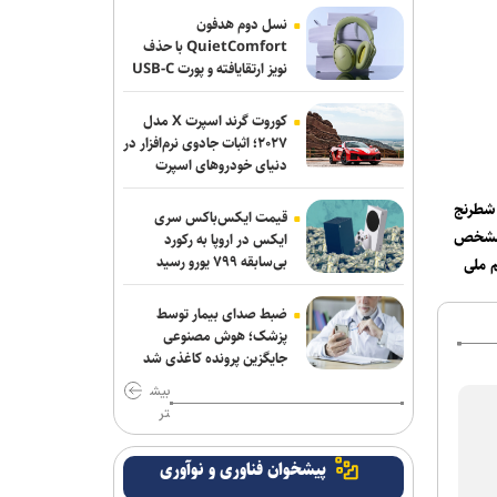
نسل دوم هدفون
اقدام قابل توجه اسلامی در مورد طلبش از
QuietComfort با حذف
نویز ارتقایافته و پورت USB-C
ذوب آهن و نگاه ویژه به تیم های پایه
عرضه شد
برزگر: همای سعادت روی دوش تارتار
کوروت گرند اسپرت X مدل
نشسته است/ عیار واقعی پرسپولیس از
۲۰۲۷؛ اثبات جادوی نرم‌افزار در
دنیای خودروهای اسپرت
هفته پنجم به بعد مشخص می‌شود
شطرنج
دوری ۴ هفته ای مهران احمدی از تمرین و
قیمت ایکس‌باکس سری
 مشخص
بازی های استقلال
ایکس در اروپا به رکورد
بی‌سابقه ۷۹۹ یورو رسید
 ملی
کامیانی: درخواست میزبانی لیگ قهرمانان
فوتسال را می‌دهیم
ضبط صدای بیمار توسط
پزشک؛ هوش مصنوعی
وزیر ورزش وارد آذربایجان شد
جایگزین پرونده کاغذی شد
بیش
مدافع جوان آلومینیوم نزدیک به سپاهان
تر
آذربایجان؛ میزبانی که در ۳۰ وزن حتی یک
پیشخوان فناوری و نوآوری
بار هم پرچمش بالا نرفت!