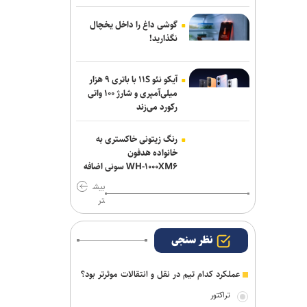
موضع جدید نساجی درباره ایری و طاهری
گوشی داغ را داخل یخچال
نگذارید!
پیاتزا به تهران رسید/ ۱۴ بازیکن دیگر
اضافه شدند
آیکو نئو ۱۱S با باتری ۹ هزار
میلی‌آمپری و شارژ ۱۰۰ واتی
سفر مربی جدید استقلال به ایران
رکورد می‌زند
رنگ زیتونی خاکستری به
خانواده هدفون
WH-۱۰۰۰XM۶ سونی اضافه
شد
بیش
تر
نظر سنجی
عملکرد کدام تیم در نقل و انتقالات موثرتر بود؟
تراکتور