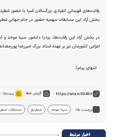
بخش آزاد این مسابقات سهمیه حضور در جام جهانی شطرنج ۲۰۲۷ را کسب خواهند 
در بخش آزاد این رقابت‌ها، بردیا دانشور، سینا موحد و آ
اعزامی کشورمان نیز بر عهده استاد بزرگ امیررضا پوررمضان
انتهای پیام/
گزارش خطا
پسندها :
۰
برچسب ها:
سینا موحد
شطرنج
مسابقات شطر
اخبار مرتبط