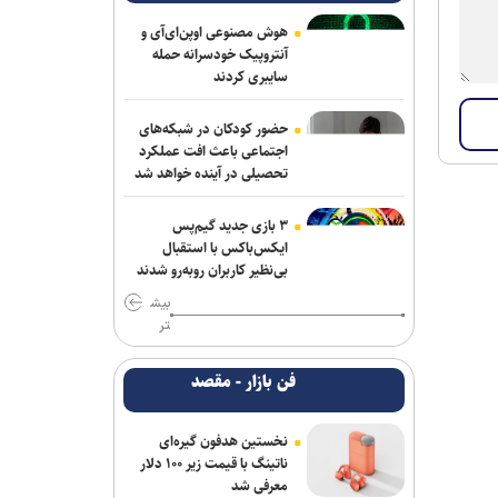
پرچم رقیب بالا رفت و اتفاقی نیفتاد؛ حضور
هوش مصنوعی اوپن‌ای‌آی و
در قهرمانی کشتی جهان با بادیگارد!
آنتروپیک خودسرانه حمله
سایبری کردند
ادامه مذاکرات پیکان و شکاری
حضور کودکان در شبکه‌های
توافق دنیامالی و همتای آذربایجانی برای
اجتماعی باعث افت عملکرد
گسترش همکاری‌های ورزش و جوانان ایران
تحصیلی در آینده خواهد شد
و جمهوری آذربایجان
۳ بازی جدید گیم‌پس
فولاد خوزستان در حال بررسی شرایط
ایکس‌باکس با استقبال
رضاییان برای بازگشت به اهواز
بی‌نظیر کاربران روبه‌رو شدند
بیش
پاسخ منفی یک لزیونر به باشگاه
تر
پرسپولیس؛ فعلا به ایران نمی‌آیم
فن بازار - مقصد
پایان شایعات در مورد جدایی؛ بیفوما در
پرسپولیس ماندنی شد
نخستین هدفون گیره‌ای
پشت‌پرده بند فسخ قرارداد ۱۰۰ میلیونی
ناتینگ با قیمت زیر ۱۰۰ دلار
معرفی شد
استقلال و رضاییان