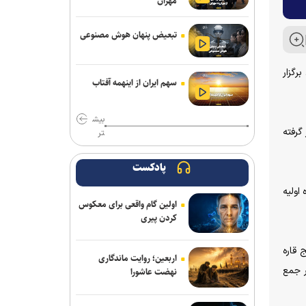
مهران
فلاح به صنعت نفت پیوست
تبعیض پنهان هوش مصنوعی
مدیرعامل پرسپولیس سفیر افتخاری
چوگان شد
تور مغولستان برگزار
سهم ایران از اینهمه آفتاب
مدال طلای زارعی در بلاروس/ دومین
رکوردشکنی دونده ایران در آستانه بازی‌های
بیش
آسیایی
رار گرفته
تر
باختر: انتقال قرضی بازیکن بدون ثبت
قرارداد تخلف است/ استقلال با مجازاتی
پادکست
مواجه نخواهد شد
اولیه
اولین گام واقعی برای معکوس
ماجرای پیشنهاد سهراب بختیاری زاده به
کردن پیری
سردار آزمون چیست؟/ وعده پوچی که به
سرمربی استقلال داده شد
 قاره
اربعین؛ روایت ماندگاری
مس رفسنجان منتظر رأی CAS/ آغاز
ر جمع
نهضت عاشورا
تمرینات نارنجی پوشان از هفته آینده