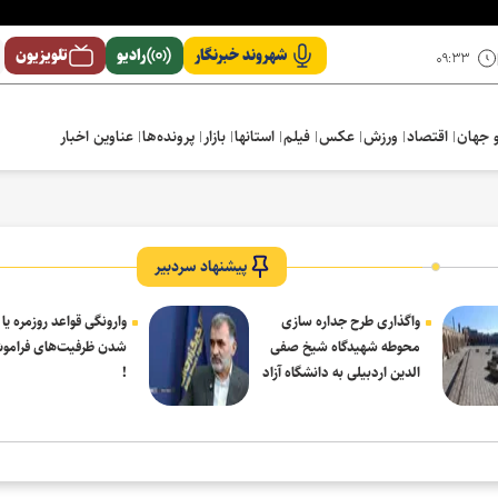
شهروند خبرنگار
رادیو
تلویزیون
۰۹:۳۳
 جهان
اقتصاد
ورزش
عکس
فیلم
استانها
بازار
پرونده‌ها
عناوین اخبار
پیشنهاد سردبیر
واگذاری طرح جداره سازی
وارونگی قواعد روزمره یا
محوطه شهیدگاه شیخ صفی
شدن ظرفیت‌های فرامو
الدین اردبیلی به دانشگاه آزاد
!
مشکین شهر