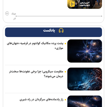
راه‌اندازی بانک اساتید برای اولین بار در دانشگاه آزاد/ تحول در آموزش‌های
بیش
ضمن خدمت با میکرولرنینگ و شخصی‌سازی آموزش
تر
بررسی آسیب‌پذیری هزار شهر ایران در برابر آلودگی هوا
پادکست
پایان‌نامه‌ها و رساله‌ها در مسیر «هوش مصنوعی قرآنی» هدفمند می‌شوند/
باید مراقب خطاهای هوش مصنوعی در تولید محتوای قرآنی باشیم
پشت پرده مکانیک کوانتوم در فرضیه «جهان‌های
موازی»
معاون تحقیقات وزارت بهداشت: اینترنت دانشگاه‌ها در شرایط مشابه
جنگ قطع نمی‌شود/ بازنگری در مدیریت کادر درمان پس از جنگ ۴۰ روزه
هوش مصنوعی در خدمت پژوهش‌های قرآنی/ نخستین نشست کارگروه
تخصصی برگزار شد
مقاومت میکروبی؛ چرا برخی عفونت‌ها سخت‌تر
درمان می‌شوند؟
اطلاعیه درخواست‌های مهمانی و انتقال در دانشگاه تهران برای سال
تحصیلی جدید
پیشرفت ۸۰ درصدی خاک‌برداری پروژه احداث دانشکده‌های علوم اجتماعی
راز پادماده‌های سرگردان در راه شیری
و حقوق و علوم سیاسی