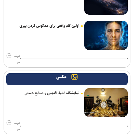
اولویت پژوهشکده فناوری اطلاعات جهاددانشگاهی توسعه هوش مصنوعی
و اجرای پروژه‌های مسئله‌محور است
اولین گام واقعی برای معکوس کردن پیری
ولایتی انتصاب محسن رضایی به دبیری شورای‌عالی امنیت ملی را تبریک
گفت
اعلام نتیجۀ آزمون ورودی پایه دهم مدارس نمونه دولتی و تکمیل ظرفیت
مدارس استعداد‌های درخشان (سمپاد)
بیش
تر
حرف‌هایی که دانشجویان پزشکی می‌خواستند شنیده شود؛ از وام و
خوابگاه تا بیمه و زیر ساخت آموزشی
عکس
تغییر پارادایم بنیاد ملی نخبگان؛ از شناسایی استعداد‌ها تا ایجاد مسیر‌های
واقعی جذب و ماندگاری/ تحقق ۶۵ درصدی بودجه بنیاد در سال گذشته
نمایشگاه اشیاء قدیمی و صنایع دستی
افزایش ۱۵ درصدی تسهیلات دانشجویان پزشکی
مشارکت جدی دانشگاه آزاد اسلامی در حکمرانی فناوری و آموزش عالی
بیش
کشور
تر