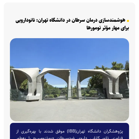
هوشمندسازی درمان سرطان در دانشگاه تهران: نانودارویی
برای مهار مؤثر تومورها
پژوهشگران دانشگاه تهران(IBB) موفق شدند با بهره‌گیری از
فناوری نانو، کارایی داروی ضدسرطان «بورتزومیب» را به‌طور