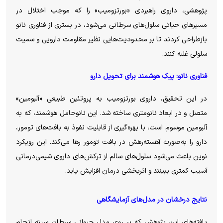
پژوهشی، داروی راهبردی «
بورتزومیب
» را که موجب اختلال در
مسیرهای حیاتی سلول‌های سرطانی می‌شود، در بستری از فناوری نانو
بازطراحی
کردند تا بر محدودیت‌هایی نظیر مقاومت دارویی و سمیت
سلولی غلبه کنند.
فناوری نانو:
پیکِ
هوشمند برای تحویل دارو
در این تحقیق، داروی
بورتزومیب
به پروتئین طبیعی «آلبومین»
متصل و در ابعاد نانومتری ساخته شد. این
نانوحامل
هوشمند، که به
آلبومین موسوم است، با بهره‌گیری از قابلیت نفوذ به بافت‌های تومور،
دارو را به‌صورت
آهسته‌رهش
در بافت تومور رها می‌کند. این رویکرد
نوین باعث می‌شود سلول‌های سالم از ترکش‌های داروی شیمی‌درمانی
آسیب کمتری ببینند و اثربخشی درمان افزایش یابد.
نتایج درخشان در مدل‌های آزمایشگاهی
یافته‌های این پژوهش که بر روی مدل حیوانی سرطان سینه انجام