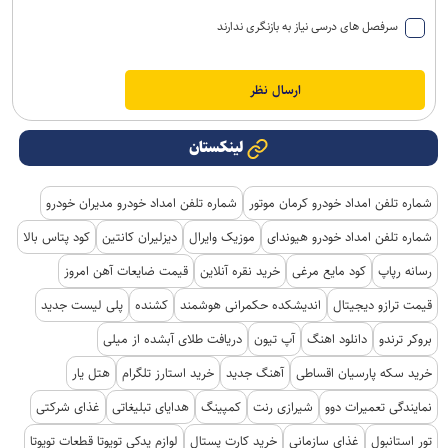
سرفصل های درسی نیاز به بازنگری ندارند
لینکستان
شماره تلفن امداد خودرو کرمان موتور
شماره تلفن امداد خودرو مدیران خودرو
شماره تلفن امداد خودرو هیوندای
موزیک وایرال
دیزلیران کانتین
کود پتاس بالا
رسانه رپاپ
کود مایع مرغی
خرید نقره آنلاین
قیمت ضایعات آهن امروز
قیمت ترازو دیجیتال
اندیشکده حکمرانی هوشمند
کشنده
پلی لیست جدید
بروکر ترندو
دانلود اهنگ
آپ تیون
دریافت طلای آبشده از میلی
خرید سکه پارسیان اقساطی
آهنگ جدید
خرید استارز تلگرام
هتل یار
نمایندگی تعمیرات دوو
شیرازی رنت
کمپینگ
هدایای تبلیغاتی
غذای شرکتی
تور استانبول
غذای سازمانی
خرید کارت پستال
لوازم یدکی تویوتا قطعات تویوتا