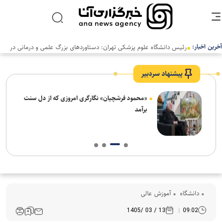
آخرین اخبار:
رئیس دانشگاه علوم پزشکی تهران: دستاوردهای بزرگ علمی و درمانی در
سالی دشوار رقم خورد
پیشنهاد سردبیر
ش‌های
«محمود فرشچیان» نگارگری امروزی که از دل سنت
ت
برآمد
دانشگاه
آموزش عالی
13 / 03 /1405
09:02