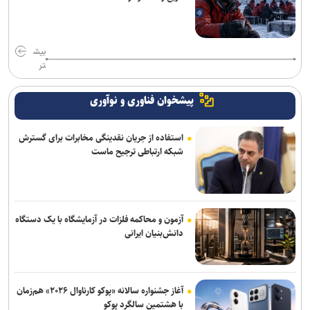
امضای تفاهم‌نامه سه‌جانبه برای برگزاری مدرسه تابستانی مهارتی در
دانشکده فنی فومن
بیش
تر
حجت الاسلام خسروپناه در پیامی انتصاب محسن رضایی به دبیر شورای
عالی امنیت ملی را تبریک گفت
پیشخوان فناوری و نوآوری
استفاده از جریان نقدینگی مخابرات برای گسترش
شبکه ارتباطی ترجیح ماست
آزمون و محاکمه فلزات در آزمایشگاه با یک دستگاه
دانش‌بنیان ایرانی
آغاز جشنواره سالانه «پوکو کارناوال ۲۰۲۶» هم‌زمان
با هشتمین سالگرد پوکو