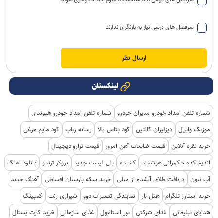
سرفصل های درسی نیاز به بازنگری ندارند
لینکستان
شماره تلفن امداد خودرو مدیران خودرو
شماره تلفن امداد خودرو هیوندای
موزیک وایرال
دیزلیران کانتین
کود پتاس بالا
رسانه رپاپ
کود مایع مرغی
خرید نقره آنلاین
قیمت ضایعات آهن امروز
قیمت ترازو دیجیتال
اندیشکده حکمرانی هوشمند
کشنده
پلی لیست جدید
بروکر ترندو
دانلود اهنگ
آپ تیون
دریافت طلای آبشده از میلی
خرید سکه پارسیان اقساطی
آهنگ جدید
خرید استارز تلگرام
هتل یار
نمایندگی تعمیرات دوو
شیرازی رنت
کمپینگ
هدایای تبلیغاتی
غذای شرکتی
تور استانبول
غذای سازمانی
خرید کارت پستال