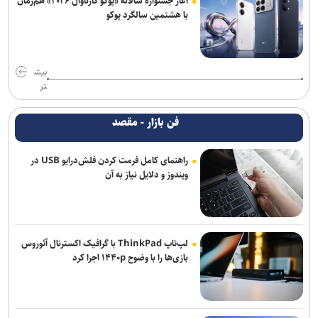
آغاز جشنواره سالانه «پوکو کارناوال ۲۰۲۶» هم‌زمان
با هشتمین سالگرد پوکو
بیش
تر
فن بازار - مقصد
راهنمای کامل فرمت کردن فلش‌درایو USB در
ویندوز و دلایل نیاز به آن
لپ‌تاپ ThinkPad با گرافیک اکسترنال آئوروس
بازی‌ها را با وضوح ۱۴۴۰p اجرا کرد