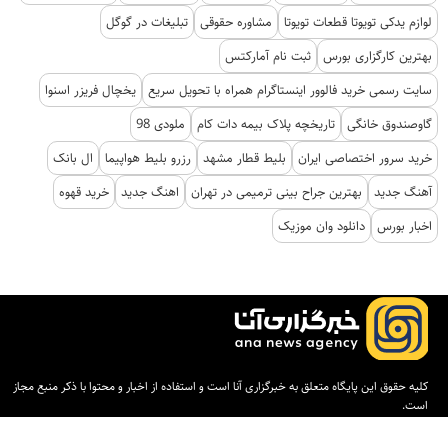
لوازم یدکی تویوتا قطعات تویوتا
مشاوره حقوقی
تبلیغات در گوگل
بهترین کارگزاری بورس
ثبت نام آمارکتس
سایت رسمی خرید فالوور اینستاگرام همراه با تحویل سریع
یخچال فریزر اسنوا
گاوصندوق خانگی
تاریخچه پلاک بیمه دات کام
ملودی 98
خرید سرور اختصاصی ایران
بلیط قطار مشهد
رزرو بلیط هواپیما
ال بانک
آهنگ جدید
بهترین جراح بینی ترمیمی در تهران
اهنگ جدید
خرید قهوه
اخبار بورس
دانلود وان موزیک
کلیه حقوق این پایگاه متعلق به خبرگزاری آنا است و استفاده از اخبار و محتوا با ذکر منبع مجاز
است.
طراحی و تولید:
ایران سامانه