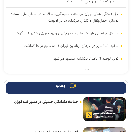
سبد واکسیناسیون ملی نشده است
حل آلودگی هوای تهران نیازمند تصمیم‌گیری و اقدام در سطح ملی است/
نوسازی حمل‌ونقل و کنترل بارگذاری‌ها در اولویت
مسائل اجتماعی باید در متن تصمیم‌گیری و برنامه‌ریزی کشور قرار گیرد
سقوط آسانسور در میدان آرژانتین تهران ۱۱ مصدوم بر جا گذاشت
تونل توحید از بامداد یکشنبه مسدود می‌شود
باند سارقان پالس NS در تهران متلاشی شد؛ ۳ عضو باند شناسایی و
دستگیر شدند
ویدیو
هشدار نسبت به وقوع تندباد در تهران
حماسه دلدادگان حسینی در مسیر قبله تهران
شهدا حامیان معنوی و راهبر مسیر زندگی هستند/ فروپاشی ابهت پوشالی
استکبار در پی مقاومت ملت ایران
۵۳ هزار موتور سوار به دلیل تردد در خطوط ویژه اعمال قانون شدند
آخرین اربعین؛ از تهران تا مهران