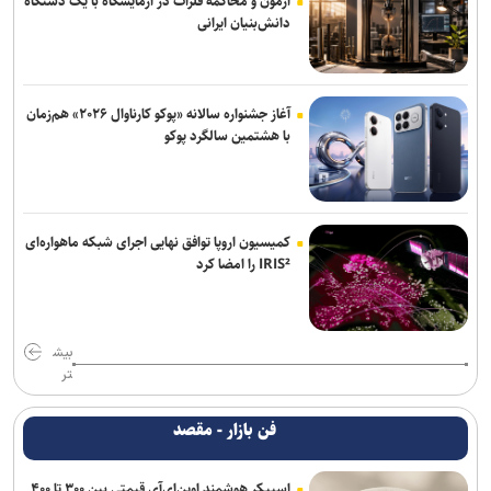
آزمون و محاکمه فلزات در آزمایشگاه با یک دستگاه
دانش‌بنیان ایرانی
آغاز جشنواره سالانه «پوکو کارناوال ۲۰۲۶» هم‌زمان
با هشتمین سالگرد پوکو
کمیسیون اروپا توافق نهایی اجرای شبکه ماهواره‌ای
IRIS² را امضا کرد
بیش
تر
فن بازار - مقصد
اسپیکر هوشمند اوپن‌ای‌آی قیمتی بین ۳۰۰ تا ۴۰۰