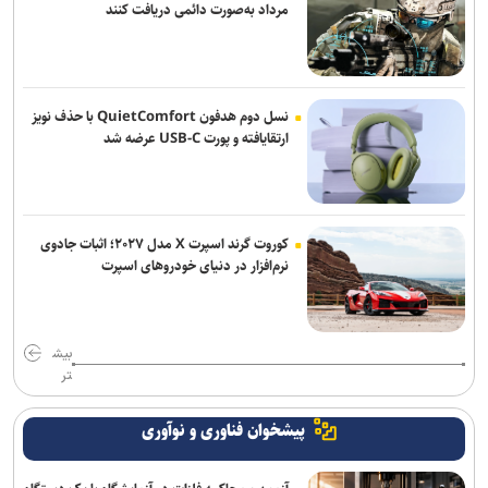
رئیس قوه قضاییه: خبرنگار متعهد، هم‌سنگر رزمندگان پشت لانچر است
مرداد به‌صورت دائمی دریافت کنند
روز خبرنگار روز پاسداشت راویان آگاهی و معماران اعتماد عمومی است
۱۰ بزرگراه و ۶ ورودی تهران زیر ذره‌بین قرارگاه سیمای منظر
نسل دوم هدفون QuietComfort با حذف نویز
ارتقایافته و پورت USB-C عرضه شد
کوروت گرند اسپرت X مدل ۲۰۲۷؛ اثبات جادوی
نرم‌افزار در دنیای خودروهای اسپرت
بیش
تر
پیشخوان فناوری و نوآوری