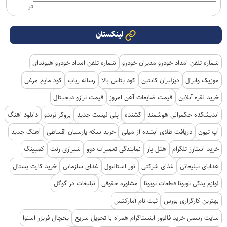
تر
لینکستان
شماره تلفن امداد خودرو مدیران خودرو
شماره تلفن امداد خودرو هیوندای
موزیک وایرال
دیزلیران کانتین
کود پتاس بالا
رسانه رپاپ
کود مایع مرغی
خرید نقره آنلاین
قیمت ضایعات آهن امروز
قیمت ترازو دیجیتال
اندیشکده حکمرانی هوشمند
کشنده
پلی لیست جدید
بروکر ترندو
دانلود اهنگ
آپ تیون
دریافت طلای آبشده از میلی
خرید سکه پارسیان اقساطی
آهنگ جدید
خرید استارز تلگرام
هتل یار
نمایندگی تعمیرات دوو
شیرازی رنت
کمپینگ
هدایای تبلیغاتی
غذای شرکتی
تور استانبول
غذای سازمانی
خرید کارت پستال
لوازم یدکی تویوتا قطعات تویوتا
مشاوره حقوقی
تبلیغات در گوگل
بهترین کارگزاری بورس
ثبت نام آمارکتس
سایت رسمی خرید فالوور اینستاگرام همراه با تحویل سریع
یخچال فریزر اسنوا