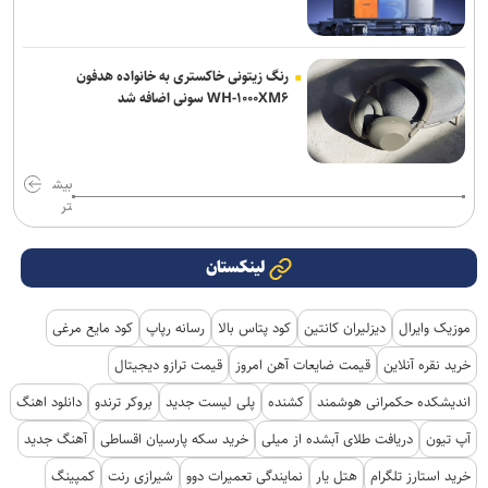
رنگ زیتونی خاکستری به خانواده هدفون
WH-۱۰۰۰XM۶ سونی اضافه شد
بیش
تر
لینکستان
موزیک وایرال
دیزلیران کانتین
کود پتاس بالا
رسانه رپاپ
کود مایع مرغی
خرید نقره آنلاین
قیمت ضایعات آهن امروز
قیمت ترازو دیجیتال
اندیشکده حکمرانی هوشمند
کشنده
پلی لیست جدید
بروکر ترندو
دانلود اهنگ
آپ تیون
دریافت طلای آبشده از میلی
خرید سکه پارسیان اقساطی
آهنگ جدید
خرید استارز تلگرام
هتل یار
نمایندگی تعمیرات دوو
شیرازی رنت
کمپینگ