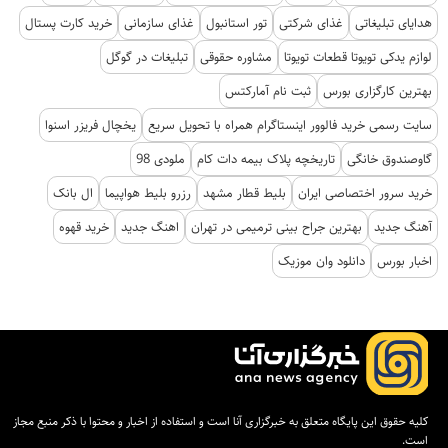
هدایای تبلیغاتی
غذای شرکتی
تور استانبول
غذای سازمانی
خرید کارت پستال
لوازم یدکی تویوتا قطعات تویوتا
مشاوره حقوقی
تبلیغات در گوگل
بهترین کارگزاری بورس
ثبت نام آمارکتس
سایت رسمی خرید فالوور اینستاگرام همراه با تحویل سریع
یخچال فریزر اسنوا
گاوصندوق خانگی
تاریخچه پلاک بیمه دات کام
ملودی 98
خرید سرور اختصاصی ایران
بلیط قطار مشهد
رزرو بلیط هواپیما
ال بانک
آهنگ جدید
بهترین جراح بینی ترمیمی در تهران
اهنگ جدید
خرید قهوه
اخبار بورس
دانلود وان موزیک
کلیه حقوق این پایگاه متعلق به خبرگزاری آنا است و استفاده از اخبار و محتوا با ذکر منبع مجاز
است.