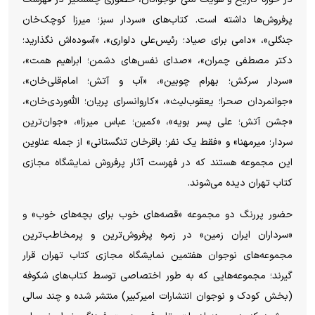
پرفروش‌ها داشته است. کتاب‌های «سردار سبز؛ میرزا کوچک‌خان
جنگلی»، «دامی برای صیاد؛ رئیس‌علی دلواری»، «آسوده‌اش نگذارید؛
دکتر مصطفی چمران»، «صدای نفس‌های دشمن؛ ابراهیم همت»،
«سردار سرکش؛ بهرام چوبین»، «آب و آتش؛ امام‌قلی‌خان»،
«جوانمردان صحرا؛ یعقوب‌لیث»، «کاروانسرای پریان؛ الله‌وردی‌خان»،
«جشن آتش؛ علی پسر بویه»، «کمین؛ عباس میرزا»، «جوان‌ترین
سردار؛ میرمهنا» و «فقط یک نفر؛ باقرخان تنگستانی» از جمله عناوین
این مجموعه هستند که در فهرست آثار پرفروش نمایشگاه مجازی
کتاب تهران دیده می‌شوند.
حضور پررنگ دو مجموعه «قصه‌های خوب برای بچه‌های خوب» و
«سرداران ایران زمین» در زمره پرفروش‌ترین و پرمخاطب‌ترین
مجموعه‌های نوجوان هفتمین نمایشگاه مجازی کتاب تهران قرار
گیرند؛ مجموعه‌هایی که به طور اختصاصی توسط کتاب‌های شکوفه
(بخش کودک و نوجوان انتشارات امیرکبیر) منتشر شده و چند سالی