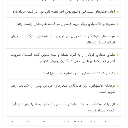
اعلام فیلم‌های سینمایی و تلویزیونی آخر هفته تلویزیون در نیمه مرداد ماه
تشییع و خاکسپاری پیکر مریم همتیان در قطعه هنرمندان بهشت زهرا
موکب‌های فرهنگی دانشجویان در اربعین به شبکه‌ای اثرگذار در جهان
اسلام تبدیل شده‌اند
فضای مجازی کودکان را به افراد نصفه و نیمه تبدیل کرده است!/ ضرورت
احیای فعالیت‌های هنری جدی در کانون پرورش +فیلم
دنیایی که تشنه منطق و شیوه امام حسین (ع) است
فرهنگ عاشورایی، راز ماندگاری شعار‌های مردمی پس از شهادت رهبر
شهید است
الی راث استفاده محدود از هوش مصنوعی در «مرد بستنی‌فروش» را تأیید
کرد؛ «اشتباه کردم»
جیمز کامرون آماده خداحافظی با «آواتار»/ «در حال ترسیم آخرین پرده از