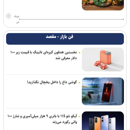
بیش
تر
فن بازار - مقصد
نخستین هدفون گیره‌ای ناتینگ با قیمت زیر ۱۰۰
دلار معرفی شد
گوشی داغ را داخل یخچال نگذارید!
آیکو نئو ۱۱S با باتری ۹ هزار میلی‌آمپری و شارژ ۱۰۰
واتی رکورد می‌زند