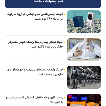
عصر پیشرفت - مقصد
قیمت ایکس‌باکس سری ایکس در اروپا به رکورد
بی‌سابقه ۷۹۹ یورو رسید
ضبط صدای بیمار توسط پزشک؛ هوش مصنوعی
جایگزین پرونده کاغذی شد
آمریکا واردات ربات‌های پیشرفته و اینورترهای برق
خارجی را محدود کرد
روایت ظهور و خداحافظی کنسولی که مسیر نینتندو
را تغییر داد