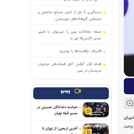
دستگیری ۸ نفر از اشرار مسلح شاخص و
مرتبطین گروهک‌های تروریستی
صنعا: معادلات یمن را نمی‌توان با تغییر
مسیر کشتی‌ها دور زد
قالیباف: واقعیت‌ها را بپذیرید
هدف قرار گرفتن اتاق‌ فرماندهی مزدوران
عربستان در یمن
دور هفتم مذاکرات لبنان و رژیم
صهیونیستی در رم بدون نتیجه پایان یافت
ویدیو
رایزنی عراقچی و همتای موریتانی خود
حماسه دلدادگان حسینی در
درباره تحولات منطقه
مسیر قبله تهران
مجلس شورای
حمله نیروهای اسرائیلی به خبرنگار
 وحید
آخرین اربعین؛ از تهران تا
پرس‌تی‌وی