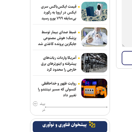
قیمت ایکس‌باکس سری
ایکس در اروپا به رکورد
بی‌سابقه ۷۹۹ یورو رسید
ضبط صدای بیمار توسط
پزشک؛ هوش مصنوعی
جایگزین پرونده کاغذی شد
آمریکا واردات ربات‌های
پیشرفته و اینورترهای برق
خارجی را محدود کرد
روایت ظهور و خداحافظی
کنسولی که مسیر نینتندو را
تغییر داد
بیش
تر
پیشخوان فناوری و نوآوری