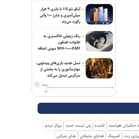
آیکو نئو ۱۱S با باتری ۹ هزار
میلی‌آمپری و شارژ ۱۰۰ واتی
رکورد می‌زند
رنگ زیتونی خاکستری به
خانواده هدفون
WH-۱۰۰۰XM۶ سونی اضافه
شد
نسل جدید بازی‌های ویدئویی،
مهارت‌آموزی را به بخشی از
سرگرمی تبدیل می‌کند
بیش
تر
 حکمرانی هوشمند
کشنده
پلی لیست جدید
بروکر ترندو
رازی رنت
کمپینگ
هدایای تبلیغاتی
غذای شرکتی