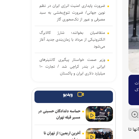
ضرورت پایداری امنیت انرژی ایران در نظم
نوین جهانی/ ضرورت تنوع‌بخشی به سبد
مصرفی و عبور از تک‌محوری گاز
متقاضیان بخوانند؛ شارژ کالابرگ
الکترونیکی از مرداد با زمان‌بندی جدید آغاز
می‌شود
وزیر صمت خواستار پیگیری کانتینر‌های
ایرانی در بندر کراچی شد / تجارت ۱۰
میلیارد دلاری ایران و پاکستان
ات
ایران دالان‌ لجستیک بین‌المللی/ بنادر
طکاک
پاکستان مرکز صادرات مجدد کالاهای
ویدیو
ایرانی به سایر کشورها
حماسه دلدادگان حسینی در
دیپلماسی همسایگی در تراز عالی؛ میزبانی
مسیر قبله تهران
سفارت ایران در اسلام‌آباد از ۶ وزیر کابینه
پاکستان
فروش سالانه آنها تا
آخرین اربعین؛ از تهران تا