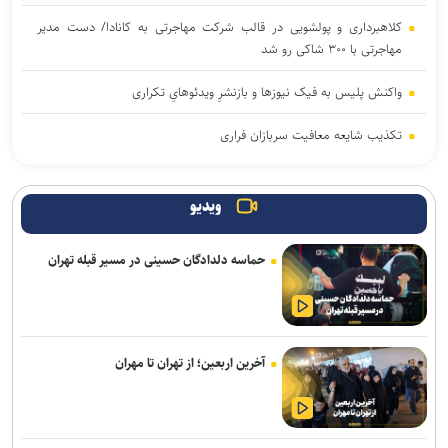
کلاهبرداری و پولشویی در قالب شرکت مهاجرتی به کانادا/ دست مدیر
مهاجرتی با ۳۰۰ شاکی رو شد
واکنش پلیس به فیک نیوزها و بازنشرِ ویدئوهایِ تکراری
تکذیب شایعه معافیت سربازان فراری
آثار مخرب مصرف الکل و سیگار در بروز بیماری‌ها
ویدیو
یرخورد مرگبار ۲ سمند در جاده اهواز–خرمشهر/ ۴ سرنشین در میان
شعله‌های آتش جان باختند
حماسه دلدادگان حسینی در مسیر قبله تهران
وزیر بهداشت: تکمیل بیمارستان ۱۷ شهریور برازجان تا اوایل سال آینده
هدف‌گذاری شده است
امروز پنجشنبه نبض ترافیک پایتخت به آرامی می‌زند
آخرین اربعین؛ از تهران تا مهران
موکب «سلام یا مهدی (عج)» در سامرا طی ۲۳ روز به حدود ۱۰۰ هزار زائر
از کشورهای مختلف خدمت‌رسانی کرد