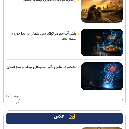
روایت کولیوند از خدمات هلال احمر در اربعین حسینی
جزئیات ثبت ادعا، تهیه نقشه UTM و ارائه مادر سند اعلام شد
پرداخت مطالبات بازنشستگان در اولویت تأمین اجتماعی است
وقتی آب هم می‌تواند میل شما را به غذا خوردن
بیشتر کند
تردد روان در تمامی محورهای شمالی و مسیرهای مرزهای اربعین
کشف بقایای انسانی در ارتفاعات شمیرانات
حسینیه قوجان؛ تماشاخانه حافظه ایرانی+ تصاویر
پشت‌پرده علمی تأثیر ویدئو‌های کوتاه بر مغز انسان
بیش
تر
عکس