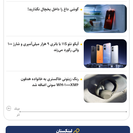
گوشی داغ را داخل یخچال نگذارید!
آیکو نئو ۱۱S با باتری ۹ هزار میلی‌آمپری و شارژ ۱۰۰
واتی رکورد می‌زند
رنگ زیتونی خاکستری به خانواده هدفون
WH-۱۰۰۰XM۶ سونی اضافه شد
بیش
تر
لینکستان