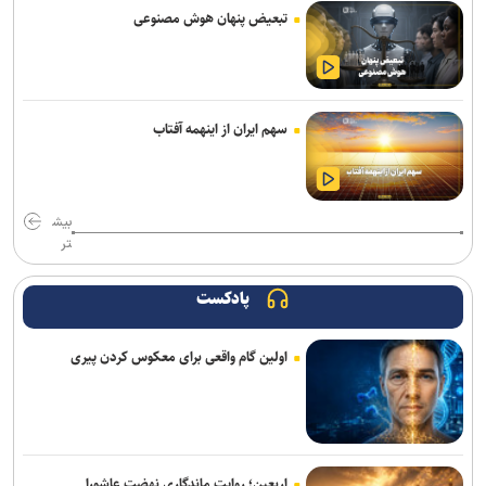
تصادف زنجیره‌ای ۱۲ خودرو با ۱۹ مصدوم در محور یاسوج–اصفهان/ علت
تبعیض پنهان هوش مصنوعی
حادثه در دست بررسی است
سامانه تخصصی قوانین تأمین اجتماعی راه‌اندازی شد
افزایش احتمال انتقال بیماری‌های مشترک بین انسان و حیوان با قاچاق
سهم ایران از اینهمه آفتاب
دام/ کنترل تب دنگی از مالاریا دشوارتر است
پایش شبانه روزی تهویه قطار‌ها و ایستگاه‌های مترو/ پیش‌بینی هوشمند
بیش
تهویه در قطار‌های جدید
تر
۳ سانحه مرگبار طی یک هفته در بزرگراه‌های تهران؛ هشدار دوباره به
رانندگان و عابران
پادکست
رشد ۴۲ درصدی سازش در شورای حل اختلاف استان تهران
اولین گام واقعی برای معکوس کردن پیری
ترافیک سنگین در جاده چالوس/ جاده‌های شمالی بدون مداخلات جوی و
سایر محورها روان است
۷کشته و مصدوم در تصادف مرگبار پژو پارس و ساینا در اصفهان
اربعین؛ روایت ماندگاری نهضت عاشورا