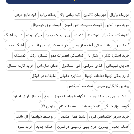
موزیک وایرال
دیزلیران کانتین
کود پتاس بالا
رسانه رپاپ
کود مایع مرغی
خرید نقره آنلاین
قیمت ضایعات آهن امروز
قیمت ترازو دیجیتال
اندیشکده حکمرانی هوشمند
کشنده
پلی لیست جدید
بروکر ترندو
دانلود اهنگ
آپ تیون
دریافت طلای آبشده از میلی
خرید سکه پارسیان اقساطی
آهنگ جدید
خرید استارز تلگرام
هتل یار
نمایندگی تعمیرات دوو
شیرازی رنت
کمپینگ
هدایای تبلیغاتی
غذای شرکتی
تور استانبول
غذای سازمانی
خرید کارت پستال
لوازم یدکی تویوتا قطعات تویوتا
مشاوره حقوقی
تبلیغات در گوگل
بهترین کارگزاری بورس
ثبت نام آمارکتس
سایت رسمی خرید فالوور اینستاگرام همراه با تحویل سریع
یخچال فریزر اسنوا
گاوصندوق خانگی
تاریخچه پلاک بیمه دات کام
ملودی 98
خرید سرور اختصاصی ایران
بلیط قطار مشهد
رزرو بلیط هواپیما
ال بانک
آهنگ جدید
بهترین جراح بینی ترمیمی در تهران
اهنگ جدید
خرید قهوه