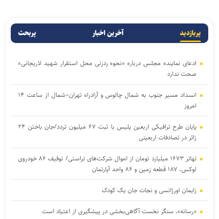
پربازدید
آخرین اخبار
پربحث
ادعای نماینده مجلس درباره «نحوه ردزنی محل استقرار شهید لاریجانی»
صحت ندارد
انسداد مسیر جنوب به شمال چالوس و آزادراه تهران–شمال از ساعت ۱۴
امروز
پایان طرح ترافیکی اربعین پلیس با ثبت ۶۷ میلیون تردد/جان باختن ۲۴
زائر در تصادفات اربعینی
تهاتر ۱۶۷۳ میلیارد تومان از اموال شرکت‌های تراستی/ توقیف ۸۶ خودروی
لوکس، ۱۸۷ قطعه زمین و ۸۶ واحد آپارتمان
زایمان اورژانسی و نجات جان یک کودک
«رسانه»، سنگر نخست آگاهی‌بخشی در پیشگیری از اعتیاد است