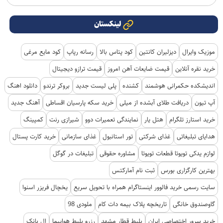
لینکستان
موزیک وایرال
دیزلیران کانتین
کود پتاس بالا
رسانه رپاپ
کود مایع مرغی
خرید نقره آنلاین
قیمت ضایعات آهن امروز
قیمت ترازو دیجیتال
اندیشکده حکمرانی هوشمند
کشنده
پلی لیست جدید
بروکر ترندو
دانلود اهنگ
آپ تیون
دریافت طلای آبشده از میلی
خرید سکه پارسیان اقساطی
آهنگ جدید
خرید استارز تلگرام
هتل یار
نمایندگی تعمیرات دوو
شیرازی رنت
کمپینگ
هدایای تبلیغاتی
غذای شرکتی
تور استانبول
غذای سازمانی
خرید کارت پستال
لوازم یدکی تویوتا قطعات تویوتا
مشاوره حقوقی
تبلیغات در گوگل
بهترین کارگزاری بورس
ثبت نام آمارکتس
سایت رسمی خرید فالوور اینستاگرام همراه با تحویل سریع
یخچال فریزر اسنوا
گاوصندوق خانگی
تاریخچه پلاک بیمه دات کام
ملودی 98
خرید سرور اختصاصی ایران
بلیط قطار مشهد
رزرو بلیط هواپیما
ال بانک