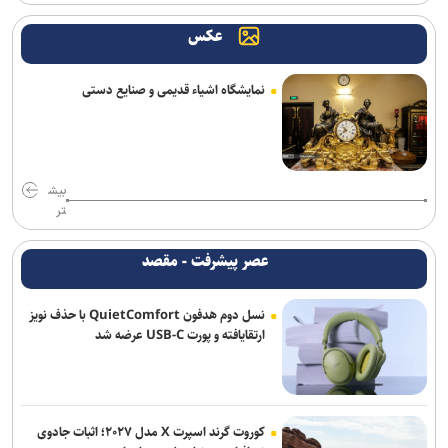
عکس
نمایشگاه اشیاء قدیمی و صنایع دستی
بیش
تر
عصر پیشرفت - مقصد
نسل دوم هدفون QuietComfort با حذف نویز
ارتقایافته و پورت USB-C عرضه شد
کوروت گرند اسپرت X مدل ۲۰۲۷؛ اثبات جادوی