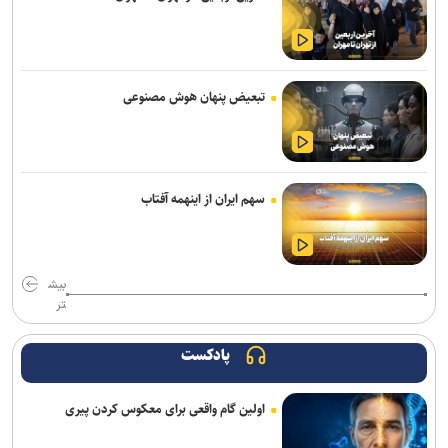
تردد ۵.۸ میلیون زائر حسینی از مرز‌های اربعینی در سفر‌های رفت و
برگشت به ثبت رسید
ترسیم نقشه راه واگذاری اراضی در شهرک‌های صنعتی تهران/ ۳۸ لکه
صنعتی غیرمجاز فاقد حمایت قانونی هستند
تبعیض پنهان هوش مصنوعی
رکوردشکنی در اولین روز هفته؛ شاخص بورس در ابتدای معاملات بیش از
۱۲۴ هزار واحد افزایش یافت
تداوم رگبار و رعدوبرق در ارتفاعات شمال‌غرب و البرز/ وزش باد شدید و
سهم ایران از اینهمه آفتاب
گردوخاک در نقاط مختلف کشور
تردد روان در محور‌های شمالی کشور/ محور بندرعباس–لار مسدود است
بیش
تر
فروش دور جدید بلیت های زیارتی از ۱۷ مرداد / بلیت برگشت را از مبدأ
سفر تهیه کنید
پادکست
وزیر راه و شهرسازی: رسانه‌ها در صیانت از حقیقت و انسجام ملی نقشی
بی‌بدیل دارند
اولین گام واقعی برای معکوس کردن پیری
تأکید معاون مهندسی سازمان بنادر بر تسریع در تکمیل پروژه‌های عمرانی