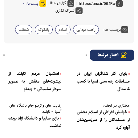
گزارش خطا
پسندها :
۰
اشتراک گذاری
برچسب ها:
راهب بودایی
اسلام
بانکوک
شفقت
اخبار مرتبط
پایان کار شناگران ایران در
استقبال مردم تایلند از
مسابقات رده سنی آسیا با کسب
تیشرت‌های منقش به تصویر
4 مدال
سردار سلیمانی + ویدئو
مختاری در نجف:
رقابت های واترپلو جام باشگاه های
آسیا – تایلند
خوانش افراطی از اسلام بخشی
بازی سایپا و دانشگاه آزاد برنده
از مسلمانان را از سرزمین‌شان
نداشت
آواره کرد