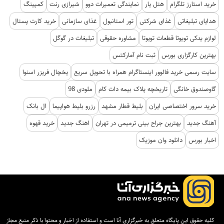
خرید استارز تلگرام
هتل یار
نمایندگی تعمیرات دوو
شیرازی رنت
کمپینگ
هدایای تبلیغاتی
غذای شرکتی
تور استانبول
غذای سازمانی
خرید کارت پستال
لوازم یدکی تویوتا قطعات تویوتا
مشاوره حقوقی
تبلیغات در گوگل
بهترین کارگزاری بورس
ثبت نام آمارکتس
سایت رسمی خرید فالوور اینستاگرام همراه با تحویل سریع
یخچال فریزر اسنوا
گاوصندوق خانگی
تاریخچه پلاک بیمه دات کام
ملودی 98
خرید سرور اختصاصی ایران
بلیط قطار مشهد
رزرو بلیط هواپیما
ال بانک
آهنگ جدید
بهترین جراح بینی ترمیمی در تهران
اهنگ جدید
خرید قهوه
اخبار بورس
دانلود وان موزیک
کلیه حقوق این پایگاه متعلق به خبرگزاری آنا است و استفاده از اخبار و محتوا با ذکر منبع مجاز