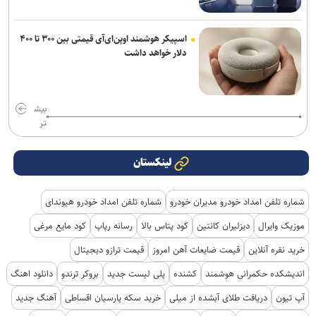
اسپیکر هوشمند اوپن‌ای‌آی قیمتی بین ۳۰۰ تا ۴۰۰
دلار خواهد داشت
بیش
تر
لینکستان
شماره تلفن امداد خودرو مدیران خودرو
شماره تلفن امداد خودرو هیوندای
موزیک وایرال
دیزلیران کانتین
کود پتاس بالا
رسانه رپاپ
کود مایع مرغی
خرید نقره آنلاین
قیمت ضایعات آهن امروز
قیمت ترازو دیجیتال
اندیشکده حکمرانی هوشمند
کشنده
پلی لیست جدید
بروکر ترندو
دانلود اهنگ
آپ تیون
دریافت طلای آبشده از میلی
خرید سکه پارسیان اقساطی
آهنگ جدید