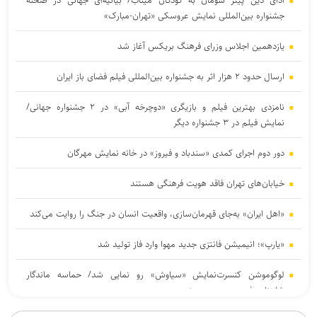
ادای دین پیتر شومان به کودکان میناب/ بیانیه‌ای جهانی در صحنه
جشنواره بین‌المللی نمایش عروسکی «تهران-مبارک»
یازدهمین اجلاس وزرای فرهنگ بریکس آغاز شد
ارسال حدود ۲ هزار اثر به جشنواره بین‌المللی فیلم فضای باز ایران
نامزدی بهترین فیلم و بازیگری «دوچرخه آبی» در ۲ جشنواره جهانی/
نمایش فیلم در ۳ جشنواره دیگر
دور دوم اجرای کمدی «سندباد و فیروز» در خانه نمایش مهرگان
خیابان‌های تهران فاقد هویت فرهنگی هستند
«اهل ایران» به‌جای قهرمان‌سازی، واقعیت انسان در جنگ را روایت می‌کند
«یارپ»؛ انیمیشن فانتزی جدید مهوا وارد فاز تولید شد
لوگوموشن کنسرت‌نمایش «سیاوش» رو نمایی شد/ حماسه‌ ماندگار
شاهنامه فردوسی روی صحنه