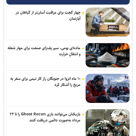
تدارک ویژه رادیو در ایام سوگواری پایان ماه صفر
چهار گجت برای مراقبت آسان‌تر از گیاهان در
آپارتمان
لذت تماشای فیلم‌های ایرانی به فارسی دو چندان است
«اودیسه» در کره جنوبی صدرنشین شد
«محمود فرشچیان» نگارگری امروزی که از دل سنت برآمد
ماده‌ای بومی، سپر پف‌زای صنعت برای مهار شعله
و انتقال حرارت
۱۰ ماه انزوا در جنوبگان راز کار تیمی برای سفر به
مریخ را آشکار کرد
بازیکنان می‌توانند بازی Ghost Recon را تا ۲۲
مرداد به‌صورت دائمی دریافت کنند