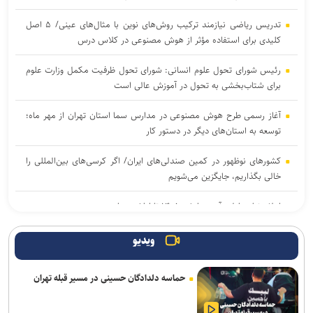
تدریس ریاضی نیازمند ترکیب روش‌های نوین با مثال‌های عینی/ ۵ اصل
کلیدی برای استفاده مؤثر از هوش مصنوعی در کلاس درس
رئیس شورای تحول علوم انسانی: شورای تحول ظرفیت مکمل وزارت علوم
برای شتاب‌بخشی به تحول در آموزش عالی است
آغاز رسمی طرح هوش مصنوعی در مدارس سما استان تهران از مهر ماه؛
توسعه به استان‌های دیگر در دستور کار
کشورهای نوظهور در کمین صندلی‌های ایران/ اگر کرسی‌های بین‌المللی را
خالی بگذاریم، جایگزین می‌شویم
اعلام نتایج اولیه آزمون ارشد ۱۴۰۵ تا اواخر مرداد
پیشنهاد جهاد دانشگاهی برای تشکیل «شبکه ملی همکاری» در مدیریت
ویدیو
بحران/ اعلام اولویت‌های فناورانه راهبردی در شرایط تحریم
حماسه دلدادگان حسینی در مسیر قبله تهران
تقابل «عقل ابزاری» و «خرد حکمی» در مکتب اهل‌بیت (ع)/ از جنایات
غزه تا درس‌های عاشورا