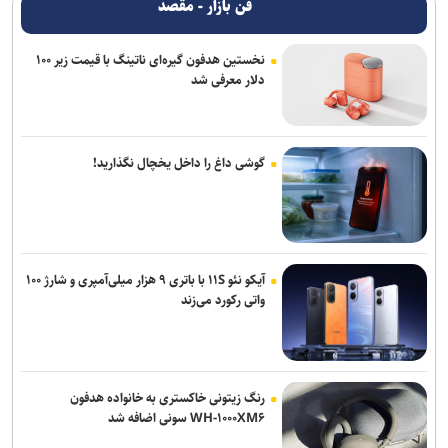
فن بازار - مقصد
نخستین هدفون گیره‌ای ناتینگ با قیمت زیر ۱۰۰
دلار معرفی شد
گوشی داغ را داخل یخچال نگذارید!
آیکو نئو ۱۱S با باتری ۹ هزار میلی‌آمپری و شارژ ۱۰۰
واتی رکورد می‌زند
رنگ زیتونی خاکستری به خانواده هدفون
WH-۱۰۰۰XM۶ سونی اضافه شد