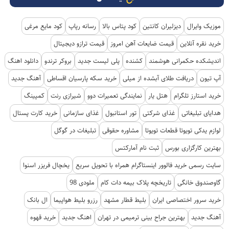
موزیک وایرال
دیزلیران کانتین
کود پتاس بالا
رسانه رپاپ
کود مایع مرغی
خرید نقره آنلاین
قیمت ضایعات آهن امروز
قیمت ترازو دیجیتال
اندیشکده حکمرانی هوشمند
کشنده
پلی لیست جدید
بروکر ترندو
دانلود اهنگ
آپ تیون
دریافت طلای آبشده از میلی
خرید سکه پارسیان اقساطی
آهنگ جدید
خرید استارز تلگرام
هتل یار
نمایندگی تعمیرات دوو
شیرازی رنت
کمپینگ
هدایای تبلیغاتی
غذای شرکتی
تور استانبول
غذای سازمانی
خرید کارت پستال
لوازم یدکی تویوتا قطعات تویوتا
مشاوره حقوقی
تبلیغات در گوگل
بهترین کارگزاری بورس
ثبت نام آمارکتس
سایت رسمی خرید فالوور اینستاگرام همراه با تحویل سریع
یخچال فریزر اسنوا
گاوصندوق خانگی
تاریخچه پلاک بیمه دات کام
ملودی 98
خرید سرور اختصاصی ایران
بلیط قطار مشهد
رزرو بلیط هواپیما
ال بانک
آهنگ جدید
بهترین جراح بینی ترمیمی در تهران
اهنگ جدید
خرید قهوه