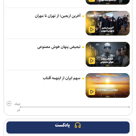
عضو هیئت علمی دانشگاه آزاد: اصلاح حکمرانی آموزشی مهم‌ترین
پیش‌نیاز تحول در آموزش عالی است
آخرین اربعین؛ از تهران تا مهران
امروز؛ آخرین مهلت نام‌نویسی در آزمون «ارزیابی علمی دانشجویان
پزشکی، دندانپزشکی و داروسازی خارج از کشور»
فراخوان دومین جشنواره انیمیشن کوتاه دانشجویی پویان منتشر شد/
تبعیض پنهان هوش مصنوعی
مهلت ارسال آثار تا ۳۰ مهر ۱۴۰۵
وارونگی قواعد روزمره یا آشکار شدن ظرفیت‌های فراموش‌شده !
سهم ایران از اینهمه آفتاب
آغاز فعالیت کارگروه‌های تخصصی برای تدوین برنامه راهبردی دانشگاه
صنعتی امیرکبیر
تأکید سرپرست دانشگاه فرهنگیان بر حکمرانی مشارکتی و همکاری‌های
بیش
استانی با دانشگاه پیام نور
تر
تقویم آموزشی نیمسال اول دانشگاه خوارزمی اعلام شد
پادکست
اربعین تجلی قدرت هویت‌بخش تمدن اسلامی و دست نصرت الهی در