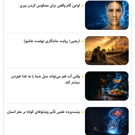
آخرالزمان است
اولین گام واقعی برای معکوس کردن پیری
راهکارهای علمی مقابله با اضطراب در شرایط جنگی از زبان استاد تمام
رشته روانشناسی بالینی
افزایش ۳۸ درصدی درآمد شهریه ای واحد استاد فرشچیان/ حرکت به
سمت درآمد پایدار غیرشهریه‌ای با کلینیک مرمت، کارگاه‌ها و شناسنامه آثار
اربعین؛ روایت ماندگاری نهضت عاشورا
وقتی آب هم می‌تواند میل شما را به غذا خوردن
بیشتر کند
پشت‌پرده علمی تأثیر ویدئو‌های کوتاه بر مغز انسان