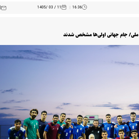
11 / 03 /1405
16:36
یم ملی/ جام جهانی اولی‌ها مشخص شدند