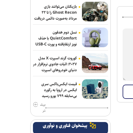
بازیکنان می‌توانند بازی
تور جهانی تنیس صربستان| یزدانی با عبور
Ghost Recon را تا ۲۲
از روسیه به مراکش رسید
مرداد به‌صورت دائمی دریافت
کنند
سرمربی اوکراینی تیم ملی آب‌های آرام: به
نسل دوم هدفون
شاگردانم ایمان دارم/ توانایی کسب مدال را
QuietComfort با حذف
در ناگویا داریم
نویز ارتقایافته و پورت USB-C
عرضه شد
اولین اردوی مشترکی ملی‌پوشان نیراندازی
کوروت گرند اسپرت X مدل
با همتایان چینی
۲۰۲۷؛ اثبات جادوی نرم‌افزار در
دنیای خودروهای اسپرت
بانک شهر از شرکت در لیگ برتر کشتی
انصراف می‌دهد؟
قیمت ایکس‌باکس سری
ایکس در اروپا به رکورد
اعلام زمان بازگشت گرا به تمرینات گروهی
بی‌سابقه ۷۹۹ یورو رسید
پرسپولیس
بیش
تر
گروسی: استقلال باید به جوانانش میدان
بدهد/دل رضاییان با تیم نبود و بهتر که
پیشخوان فناوری و نوآوری
جدا شد