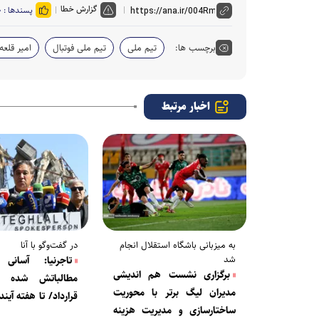
گزارش خطا
پسندها :
۰
برچسب ها:
تیم ملی
تیم ملی فوتبال
امیر قلعه‌
اخبار مرتبط
به میزبانی باشگاه استقلال انجام
در گفت‌وگو با آنا
شد
تاجرنیا: آسانی 
برگزاری نشست هم اندیشی
مطالباتش شده 
مدیران لیگ برتر با محوریت
قرارداد/ تا هفته آیند
ساختارسازی و مدیریت هزینه
کادر فنی استقلال تص