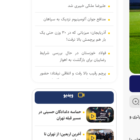
علیرضا ملکی خیبری شد
مدافع جوان آلومینیوم نزدیک به سپاهان
آذربایجان؛ میزبانی که در ۳۰ وزن حتی یک
بار هم پرچمش بالا نرفت!
فولاد خوزستان در حال بررسی شرایط
رضاییان برای بازگشت به اهواز
پرچم رقیب بالا رفت و اتفاقی نیفتاد؛ حضور
در قهرمانی کشتی جهان با بادیگارد!
ادامه مذاکرات پیکان و شکاری
ویدیو
توافق دنیامالی و همتای آذربایجانی برای
حماسه دلدادگان حسینی در
گسترش همکاری‌های ورزش و جوانان ایران
میر قلعه‌نویی، نام ۱۷ بازیکن لیگ برتری و
مسیر قبله تهران
و جمهوری آذربایجان
آخرین اربعین؛ از تهران تا
پاسخ منفی یک لزیونر به باشگاه
پاهان با