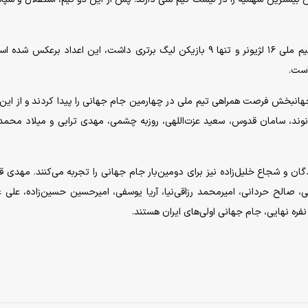
این در حالی‌ست که در مقایسه با جام جهانی ۲۰۲۲ که تیم ملی ۱۶ لژیونر و تنها ۹ بازیکن لیگ برتری داشت، این اعداد برعک
است.
هانبخش فرصت همراهی تیم ملی در چهارمین جام جهانی را پیدا کردند و از ای
انوند، سامان قدوس، سعید عزت‌اللهی، روزبه چشمی، مهدی ترابی و میلاد محمد
پیام نیازمند، سید حسین حسینی، محمد حسین کنعانی‌‎زادگان و شجاع خلیل‌زاده نیز برای دومین‌‎بار جام جهانی را تجربه می‌ک
صالح حردانی، امیرمحمد رزاقی‌نیا، آریا یوسفی، امیرحسین حسین‌زاده، علی عل