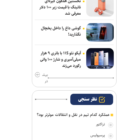
نخستین هدفون گیره‌ای
ناتینگ با قیمت زیر ۱۰۰ دلار
ناکامی نماینده ایران در مسابقات ورزش
معرفی شد
های خیابانی
گوشی داغ را داخل یخچال
بیاتلو: با آریو قرارداد دارم/ حضورم در مس
نگذارید!
رفسنجان صحت ندارد
اژدهاکش به پرسپولیس پیوست
آیکو نئو ۱۱S با باتری ۹ هزار
میلی‌آمپری و شارژ ۱۰۰ واتی
مخالفت زارع با انتقال بازیکنان ملوان به
رکورد می‌زند
پرسپولیس
بیش
تر
نظر سنجی
عملکرد کدام تیم در نقل و انتقالات موثرتر بود؟
تراکتور
پرسپولیس