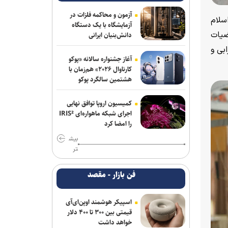
اصفهان!
آزمون و محاکمه فلزات در
سلام
آزمایشگاه با یک دستگاه
ضیات
دانش‌بنیان ایرانی
ابی و
آغاز جشنواره سالانه «پوکو
کارناوال ۲۰۲۶» هم‌زمان با
هشتمین سالگرد پوکو
کمیسیون اروپا توافق نهایی
اجرای شبکه ماهواره‌ای IRIS²
را امضا کرد
بیش
تر
فن بازار - مقصد
اسپیکر هوشمند اوپن‌ای‌آی
قیمتی بین ۳۰۰ تا ۴۰۰ دلار
خواهد داشت