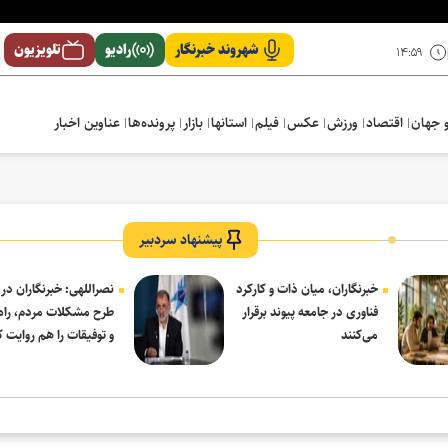
شهروند خبرنگار
رادیو
تلویزیون
۱۴:۵۹
 جهان
اقتصاد
ورزش
عکس
فیلم
استانها
بازار
پرونده‌ها
عناوین اخبار
پیشنهاد سردبیر
خبرنگاران، میان ذات و کارکرد
نصراللهی: خبرنگاران در 
فناوری در جامعه پیوند برقرار
طرح مشکلات مردم، راه‌
می‌کنند
و توفیقات را هم روایت ک