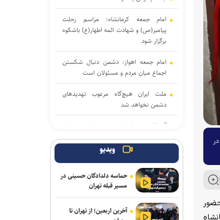
امام جمعه کرمانشاه: مراسم رحلت
پیامبر(ص) و شهادت ائمه اطهار(ع) باشکوه
برگزار شود
امام جمعه اهواز: دشمن دنبال شکستن
اجماع میان مردم و مسئولان است
ملت ایران هیچ‌گاه مرعوب تهدید‌های
دشمن نخواهد شد
آمریکا در منطقه با بن‌بست راهبردی مواجه
شده است/خدمت به مردم و صرفه‌جویی
در
در مصرف انرژی
ویدیو
نمی‌توان به دشمن اعتماد کرد؛ نقض مکرر
حماسه دلدادگان حسینی در
تفاهم‌نامه این را ثابت کرد
مسیر قبله تهران
امام‌ جمعه کرج: خبرنگاری یک رسالت
حضور
آخرین اربعین؛ از تهران تا
است، نه صرفاً یک شغل/انتقاد از کوتاهی
نشاه