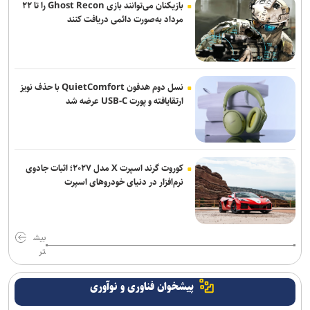
عراقچی: توافق با عمان نزدیک است/ تکذیب سهم ۱۱ درصدی ایران از خزر
بازیکنان می‌توانند بازی Ghost Recon را تا ۲۲
مرداد به‌صورت دائمی دریافت کنند
نسل دوم هدفون QuietComfort با حذف نویز
ارتقایافته و پورت USB-C عرضه شد
کوروت گرند اسپرت X مدل ۲۰۲۷؛ اثبات جادوی
نرم‌افزار در دنیای خودروهای اسپرت
بیش
تر
پیشخوان فناوری و نوآوری