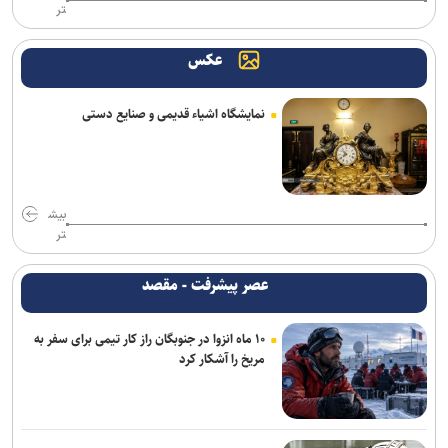
تر
ادعای حکومت جولانی درباره خنثی‌سازی عملیات داعش در دمشق
عکس
۱۱ سناتور دموکرات خواستار خروج آمریکا از جنگ با ایران شدند
تبعات جنگ دامن اسرائیل را هم گرفت/ نتانیاهو به دنبال افزایش ۱۴
نمایشگاه اشیاء قدیمی و صنایع دستی
میلیارد دلاری بودجه نظامی در بحبوحه بحران اقتصادی
پیام وزیر کشور به مناسبت روز خبرنگار
روسیه: رقابت برای دبیرکلی سازمان ملل همچنان باز است
بیش
تر
یورش صهیونیست‌ها به چند منطقه در کرانه باختری
عصر پیشرفت - مقصد
ارسال بیش از ۲۵۰۰ محموله سلاح هند برای رژیم صهیونیستی
۱۰ ماه انزوا در جنوبگان راز کار تیمی برای سفر به
عارف: جنگ اصلی امروز، جنگ روایت‌ها بر سر امید و هویت ملی است
مریخ را آشکار کرد
اعتراف رسانه‌های خارجی به شکست ترامپ حاصل مجاهدت رسانه‌های
انقلابی است