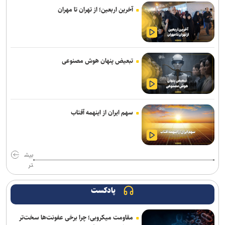
آخرین اربعین؛ از تهران تا مهران
عارف: هوش مصنوعی زیرساخت حکمرانی متوازن و جهش اقتصادی کشور
است
ذوالقدر: هرگز کوتاه نمی آییم؛ چه در جنگ و چه در مذاکره
تبعیض پنهان هوش مصنوعی
المیادین: درگیری‌های شدید میان تروریست‌های جولانی در ادلب/ تداوم
تجاوزات اشغالگران صهیونیست در جنوب سوریه
تظاهرات هزاران نفری علیه دولت «مرتس» در آلمان
سهم ایران از اینهمه آفتاب
سرطان به استخوان‌های جو بایدن سرایت کرده است
دریادار ایرانی: خبرنگاران مجاهدان میدان آگاهی‌بخشی و تبیین حقیقت
هستند
بیش
تر
هشدار درباره کاهش شدید ذخایر موشک‌های پاتریوت آمریکا و کشور‌های
خلیج فارس
پادکست
دریادار سیاری: امروز هر خبر دقیق، تیری بر قلب امپراطوری دروغ است
مقاومت میکروبی؛ چرا برخی عفونت‌ها سخت‌تر