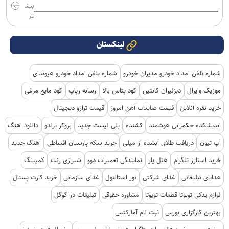
بیش
تر
لینکستان
شماره تلفن امداد خودرو مدیران خودرو
شماره تلفن امداد خودرو هیوندای
موزیک وایرال
دیزلیران کانتین
کود پتاس بالا
رسانه رپاپ
کود مایع مرغی
خرید نقره آنلاین
قیمت ضایعات آهن امروز
قیمت ترازو دیجیتال
اندیشکده حکمرانی هوشمند
کشنده
پلی لیست جدید
بروکر ترندو
دانلود اهنگ
آپ تیون
دریافت طلای آبشده از میلی
خرید سکه پارسیان اقساطی
آهنگ جدید
خرید استارز تلگرام
هتل یار
نمایندگی تعمیرات دوو
شیرازی رنت
کمپینگ
هدایای تبلیغاتی
غذای شرکتی
تور استانبول
غذای سازمانی
خرید کارت پستال
لوازم یدکی تویوتا قطعات تویوتا
مشاوره حقوقی
تبلیغات در گوگل
بهترین کارگزاری بورس
ثبت نام آمارکتس