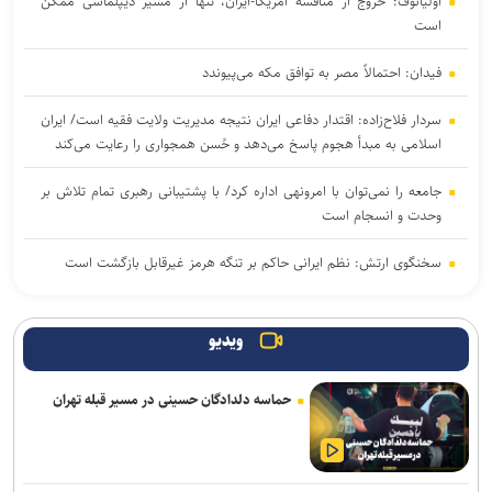
اولیانوف: خروج از مناقشه آمریکا-ایران، تنها از مسیر دیپلماسی ممکن
است
فیدان: احتمالاً مصر به توافق مکه می‌پیوندد
سردار فلاح‌زاده: اقتدار دفاعی ایران نتیجه مدیریت ولایت فقیه است/ ایران
اسلامی به مبدأ هجوم پاسخ می‌دهد و حُسن همجواری را رعایت می‌کند
جامعه را نمی‌توان با امرونهی اداره کرد/ با پشتیبانی رهبری تمام تلاش بر
وحدت و انسجام است
سخنگوی ارتش: نظم ایرانی حاکم بر تنگه هرمز غیرقابل بازگشت است
مقام یمنی: عربستان از قدرت نظامی صنعا وحشت دارد
ویدیو
سخنگوی سپاه: تنگه هرمز به ابزار استراتژیک قدرت تبدیل شده است
حماسه دلدادگان حسینی در مسیر قبله تهران
پزشکیان درخشش تیم ملی المپیاد هوش مصنوعی ایران در رقابت‌های
جهانی را تبریک گفت
سفر رئیس دستگاه اطلاعاتی عربستان به عراق