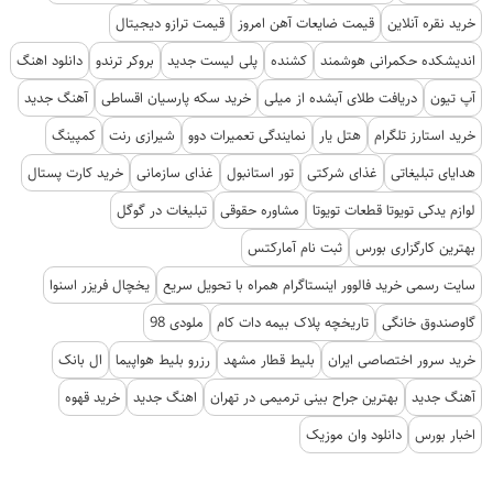
خرید نقره آنلاین
قیمت ضایعات آهن امروز
قیمت ترازو دیجیتال
اندیشکده حکمرانی هوشمند
کشنده
پلی لیست جدید
بروکر ترندو
دانلود اهنگ
آپ تیون
دریافت طلای آبشده از میلی
خرید سکه پارسیان اقساطی
آهنگ جدید
خرید استارز تلگرام
هتل یار
نمایندگی تعمیرات دوو
شیرازی رنت
کمپینگ
هدایای تبلیغاتی
غذای شرکتی
تور استانبول
غذای سازمانی
خرید کارت پستال
لوازم یدکی تویوتا قطعات تویوتا
مشاوره حقوقی
تبلیغات در گوگل
بهترین کارگزاری بورس
ثبت نام آمارکتس
سایت رسمی خرید فالوور اینستاگرام همراه با تحویل سریع
یخچال فریزر اسنوا
گاوصندوق خانگی
تاریخچه پلاک بیمه دات کام
ملودی 98
خرید سرور اختصاصی ایران
بلیط قطار مشهد
رزرو بلیط هواپیما
ال بانک
آهنگ جدید
بهترین جراح بینی ترمیمی در تهران
اهنگ جدید
خرید قهوه
اخبار بورس
دانلود وان موزیک