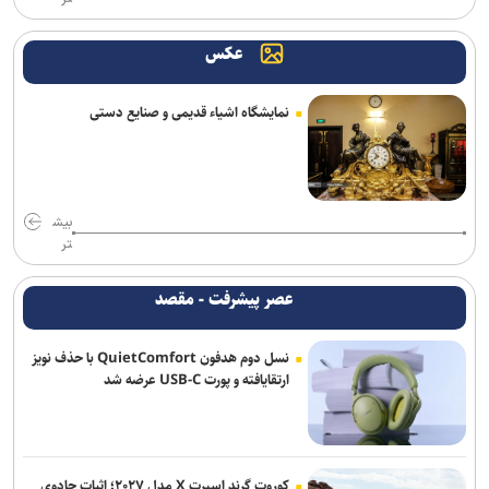
عکس
نمایشگاه اشیاء قدیمی و صنایع دستی
بیش
تر
عصر پیشرفت - مقصد
نسل دوم هدفون QuietComfort با حذف نویز
ارتقایافته و پورت USB-C عرضه شد
کوروت گرند اسپرت X مدل ۲۰۲۷؛ اثبات جادوی