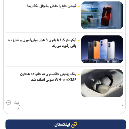
گوشی داغ را داخل یخچال نگذارید!
آیکو نئو ۱۱S با باتری ۹ هزار میلی‌آمپری و شارژ ۱۰۰
واتی رکورد می‌زند
رنگ زیتونی خاکستری به خانواده هدفون
WH-۱۰۰۰XM۶ سونی اضافه شد
بیش
تر
لینکستان