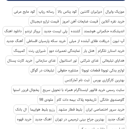
موزیک وایرال
دیزلیران کانتین
کود پتاس بالا
رسانه رپاپ
کود مایع مرغی
خرید نقره آنلاین
قیمت ضایعات آهن امروز
قیمت ترازو دیجیتال
اندیشکده حکمرانی هوشمند
کشنده
پلی لیست جدید
بروکر ترندو
دانلود اهنگ
آپ تیون
دریافت طلای آبشده از میلی
خرید سکه پارسیان اقساطی
آهنگ جدید
خرید استارز تلگرام
هتل یار
نمایندگی تعمیرات دوو
شیرازی رنت
کمپینگ
هدایای تبلیغاتی
غذای شرکتی
تور استانبول
غذای سازمانی
خرید کارت پستال
لوازم یدکی تویوتا قطعات تویوتا
مشاوره حقوقی
تبلیغات در گوگل
بهترین کارگزاری بورس
ثبت نام آمارکتس
سایت رسمی خرید فالوور اینستاگرام همراه با تحویل سریع
یخچال فریزر اسنوا
گاوصندوق خانگی
تاریخچه پلاک بیمه دات کام
ملودی 98
خرید سرور اختصاصی ایران
بلیط قطار مشهد
رزرو بلیط هواپیما
ال بانک
آهنگ جدید
بهترین جراح بینی ترمیمی در تهران
اهنگ جدید
خرید قهوه