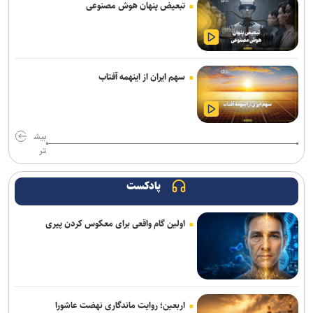
تبعیض پنهان هوش مصنوعی
سهم ایران از اینهمه آفتاب
بیش
تر
پادکست
اولین گام واقعی برای معکوس کردن پیری
اربعین؛ روایت ماندگاری نهضت عاشورا