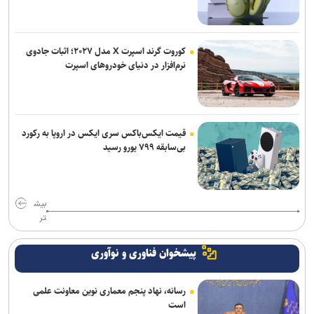
کوروت گرند اسپرت X مدل ۲۰۲۷؛ اثبات جادوی
نرم‌افزار در دنیای خودروهای اسپرت
قیمت ایکس‌باکس سری ایکس در اروپا به رکورد
بی‌سابقه ۷۹۹ یورو رسید
بیش
تر
پیشخوان فناوری و نوآوری
رسانه، نهاد پنجم معماری نوین معاونت علمی
است