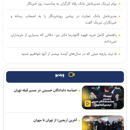
پیام تبریک مدیرعامل بانک رفاه کارگران به مناسبت روز خبرنگار
مدیرعامل بانک تجارت در پیامی روزخبرنگار را به اصحاب رسانه و
خبرنگاران تبریک گفت
راهنمای کامل خرید قهوه گانودرما دکتر بیز؛ نکاتی که بسیاری از خریداران
نمی‌دانند
۵ ترند پارچه مبلی که در سال‌های آینده بیشتر از آنها خواهیم شنید
​فرزندان ایران در راه قهرمانی/ همراهی بانک صادرات ایران با نوجوانان و
جوانان اعزامی به رقابت‌های وزنه‌برداری تاشکند
ویدیو
تغییر مثبت در عملکرد مالی بانک صادرات ایران/ درآمد عملیاتی ۸۰ درصد
حماسه دلدادگان حسینی در مسیر قبله تهران
رشد کرد
آخرین اربعین؛ از تهران تا مهران