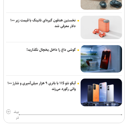
نخستین هدفون گیره‌ای ناتینگ با قیمت زیر ۱۰۰
دلار معرفی شد
گوشی داغ را داخل یخچال نگذارید!
آیکو نئو ۱۱S با باتری ۹ هزار میلی‌آمپری و شارژ ۱۰۰
واتی رکورد می‌زند
بیش
تر