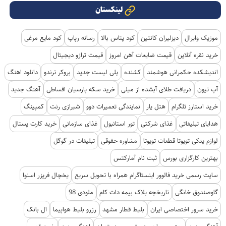
لینکستان
موزیک وایرال
دیزلیران کانتین
کود پتاس بالا
رسانه رپاپ
کود مایع مرغی
خرید نقره آنلاین
قیمت ضایعات آهن امروز
قیمت ترازو دیجیتال
اندیشکده حکمرانی هوشمند
کشنده
پلی لیست جدید
بروکر ترندو
دانلود اهنگ
آپ تیون
دریافت طلای آبشده از میلی
خرید سکه پارسیان اقساطی
آهنگ جدید
خرید استارز تلگرام
هتل یار
نمایندگی تعمیرات دوو
شیرازی رنت
کمپینگ
هدایای تبلیغاتی
غذای شرکتی
تور استانبول
غذای سازمانی
خرید کارت پستال
لوازم یدکی تویوتا قطعات تویوتا
مشاوره حقوقی
تبلیغات در گوگل
بهترین کارگزاری بورس
ثبت نام آمارکتس
سایت رسمی خرید فالوور اینستاگرام همراه با تحویل سریع
یخچال فریزر اسنوا
گاوصندوق خانگی
تاریخچه پلاک بیمه دات کام
ملودی 98
خرید سرور اختصاصی ایران
بلیط قطار مشهد
رزرو بلیط هواپیما
ال بانک