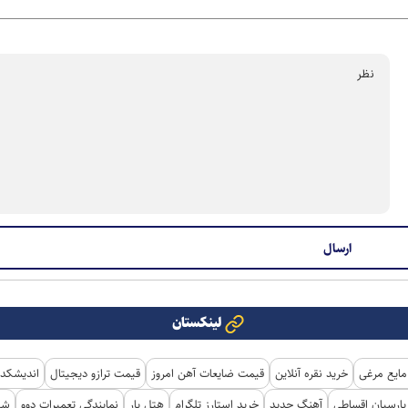
لینکستان
مایع مرغی
خرید نقره آنلاین
قیمت ضایعات آهن امروز
قیمت ترازو دیجیتال
اندیشکده
ارسیان اقساطی
آهنگ جدید
خرید استارز تلگرام
هتل یار
نمایندگی تعمیرات دوو
شی