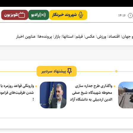
شهروند خبرنگار
رادیو
تلویزیون
۱۴:۱۶
 جهان
اقتصاد
ورزش
عکس
فیلم
استانها
بازار
پرونده‌ها
عناوین اخبار
پیشنهاد سردبیر
واگذاری طرح جداره سازی
وارونگی قواعد روزمره یا
محوطه شهیدگاه شیخ صفی
شدن ظرفیت‌های فرامو
الدین اردبیلی به دانشگاه آزاد
!
مشکین شهر