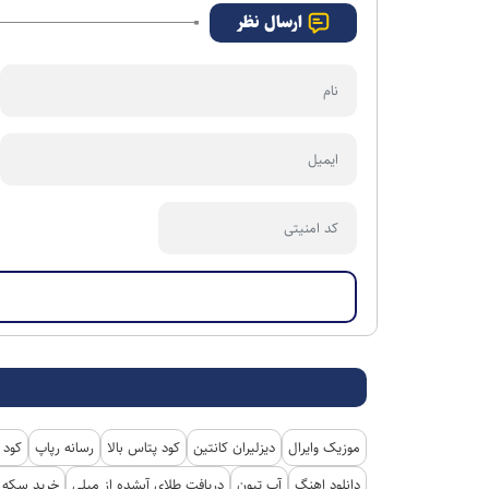
تابعیت ارائه می‌شود
ارسال نظر
موزیک وایرال
دیزلیران کانتین
کود پتاس بالا
رسانه رپاپ
کود 
دانلود اهنگ
آپ تیون
دریافت طلای آبشده از میلی
خرید سکه پ