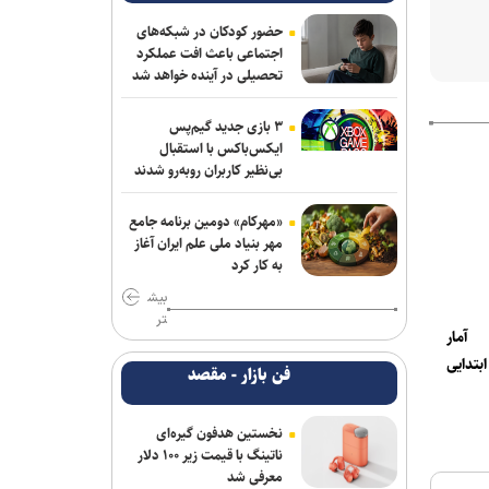
تکذیب شایعه معافیت سربازان فراری
حضور کودکان در شبکه‌های
اجتماعی باعث افت عملکرد
تحصیلی در آینده خواهد شد
اعزام ۱۳۰ هزار زائر اربعین از پایانه‌های
مسافربری شهر تهران
۳ بازی جدید گیم‌پس
اتوبوس‌های رایگان شرکت واحد برای
ایکس‌باکس با استقبال
بی‌نظیر کاربران روبه‌رو شدند
بازگشت زائران اربعین
رسیدگی به پرونده کلاهبرداری یک شرکت
«مهرکام» دومین برنامه جامع
مهاجرتی با حدود ۳۰۰ شاکی در دادسرای
مهر بنیاد ملی علم ایران آغاز
به کار کرد
تهران
بیش
دادگاه پرونده کثیرالشاکی شرکت تات موتور
تر
 آمار
تاک با ۲۹۷۹ نفر شاکی برگزار شد
بتدایی
فن بازار - مقصد
ستاد حقوق بشر: روز حقوق بشر اسلامی
نماد مقاومت در برابر غرب است
نخستین هدفون گیره‌ای
ناتینگ با قیمت زیر ۱۰۰ دلار
سیگار مهم‌ترین دروازه ورود به مصرف مواد
معرفی شد
مخدر است