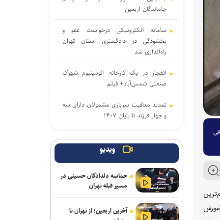
جاماندگان اربعین
سامانه الکترونیکی درخواست عفو و
بخشودگی در دادگستری استان تهران
راه‌اندازی شد
انفجار در یک کارخانه آلومینیوم شهرک
صنعتی شمس‌آباد+ فیلم
تمدید معافیت سربازی مشمولان دارای سه
و چهار فرزند تا پایان ۱۴۰۷
همراهی
سارق کامپیوتر ماشین‌های جنوب شرق
تهران دستگیر شد+ فیلم
ویدیو
واگذاری یک ملک آموزشی به مدرسه
حماسه دلدادگان حسینی در
غیردولتی/ اعتراض والدین و سکوت وزارت
مسیر قبله تهران
آموزش و پرورش
‌ترین
آموزش
آخرین اربعین؛ از تهران تا
رفع محدودیت یک‌طرفه جاده چالوس و