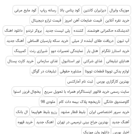
موزیک وایرال
دیزلیران کانتین
کود پتاس بالا
رسانه رپاپ
کود مایع مرغی
خرید نقره آنلاین
قیمت ضایعات آهن امروز
قیمت ترازو دیجیتال
اندیشکده حکمرانی هوشمند
کشنده
پلی لیست جدید
بروکر ترندو
دانلود اهنگ
آپ تیون
دریافت طلای آبشده از میلی
خرید سکه پارسیان اقساطی
آهنگ جدید
خرید استارز تلگرام
هتل یار
نمایندگی تعمیرات دوو
شیرازی رنت
کمپینگ
هدایای تبلیغاتی
غذای شرکتی
تور استانبول
غذای سازمانی
خرید کارت پستال
لوازم یدکی تویوتا قطعات تویوتا
مشاوره حقوقی
تبلیغات در گوگل
بهترین کارگزاری بورس
ثبت نام آمارکتس
سایت رسمی خرید فالوور اینستاگرام همراه با تحویل سریع
یخچال فریزر اسنوا
گاوصندوق خانگی
تاریخچه پلاک بیمه دات کام
ملودی 98
خرید سرور اختصاصی ایران
بلیط قطار مشهد
رزرو بلیط هواپیما
ال بانک
آهنگ جدید
بهترین جراح بینی ترمیمی در تهران
اهنگ جدید
خرید قهوه
اخبار بورس
دانلود وان موزیک