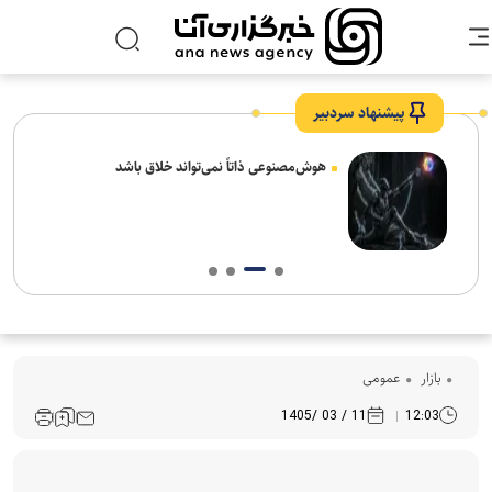
پیشنهاد سردبیر
های
هوش‌مصنوعی ذاتاً نمی‌تواند خلاق باشد
بازار
عمومی
11 / 03 /1405
12:03