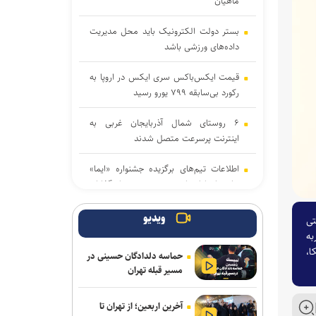
ماهیان
بستر دولت الکترونیک باید محل مدیریت
داده‌‌های ورزشی باشد
قیمت ایکس‌باکس سری ایکس در اروپا به
رکورد بی‌سابقه ۷۹۹ یورو رسید
۶ روستای شمال آذربایجان غربی به
اینترنت پرسرعت متصل شدند
اطلاعات تیم‌های برگزیده جشنواره «ایما»
برای ارتباط با صنعت و سرمایه‌گذاران
منتشر می‌شود
ویدیو
تی
حضور کودکان در شبکه‌های اجتماعی باعث
به
افت عملکرد تحصیلی در آینده خواهد شد
ا،
حماسه دلدادگان حسینی در
مسیر قبله تهران
۳ بازی جدید گیم‌پس ایکس‌باکس با
استقبال بی‌نظیر کاربران روبه‌رو شدند
آخرین اربعین؛ از تهران تا