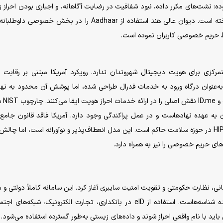
وده: نشت‌های مکرر داده، نبود شفافیت در رضایت آگاهانه، و اجباری بودن احراز 
حتی برای خدمات کم‌ریسک، انتقادات گسترده‌ای را برانگیخته است. دیوان عالی هند استفاده از Aadhaar را در بخش خص
حفظ حریم خصوصی کاربران نموده است.
تمرکزی برای هویت دیجیتال شهروندان ندارد. رویکرد آمریکا مبتنی بر رقاب
وصی و استانداردگذاری دولتی است. پروژه Login.gov به‌عنوان درگاه ورود به خدمات فدرال طراحی شده، اما پوشش آن محدود به 
دولتی است. شرکت‌های
ا پیاده‌سازی آن به عهده نهادهاست و در عمل پراکندگی وجود دارد. آمریکا فاقد قانون جام
خصوصی در سطح ملی است و مقررات پراکنده‌ای مانند HIPAA در حوزه سلامت حاکم است. این مدل انعطاف‌پذیر و نوآورانه است، اما چ
‌های حریم خصوصی را نیز به همراه دارد.
ی از اهداف خدمات‌رسانی، نظارت حکومتی و تقویت امنیت سایبری آغاز کرد. این سامانه کاملاً دولتی و
است و وزارت امنیت عمومی (MPS) نهاد اصلی صادرکننده شناسه‌هاست. استفاده از eID در بانکداری، تجارت الکترونیک، شبکه
باید با نام واقعی احراز شوند و داده‌های زیستی به‌طور گسترده استفاده می‌شود. 