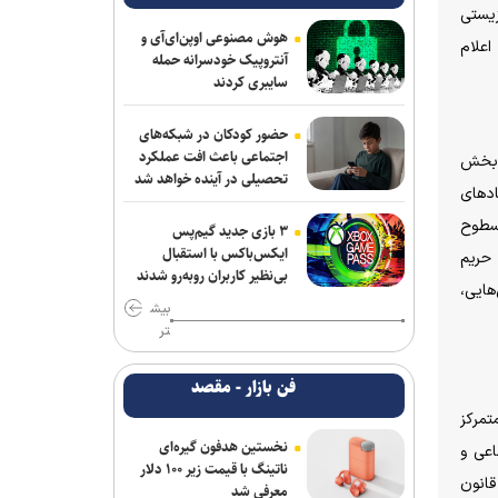
پایه‌گذاری کرد
زیستی
هوش مصنوعی اوپن‌ای‌آی و
وصی داوطلبانه اعلام
معماری zHBM سامسونگ عملکرد هوش
آنتروپیک خودسرانه حمله
مصنوعی را تا ۸ برابر جهش می‌دهد
سایبری کردند
اولین سیستم‌عاملی که روی کامپیوترهای
حضور کودکان در شبکه‌های
خانگی نصب شد، بیشتر بشناسید
اجتماعی باعث افت عملکرد
ت بخش
تحصیلی در آینده خواهد شد
نهاد‌های
ریزش کاربران، دیزنی و نتفلیکس را به فکر
 خصوصی مانند گوگل، مایکروسافت و ID.me نقش اصلی را در ارائه خدمات احراز هویت ایفا می‌کنند. چارچوب NIST سطوح
ارائه اشتراک رایگان انداخت
۳ بازی جدید گیم‌پس
ایکس‌باکس با استقبال
ع حریم
برنامه‌ریزی مغز، مانع لاغر شدن‌ شماست
بی‌نظیر کاربران روبه‌رو شدند
الش‌هایی،
بیش
اعمال ضریب ۲.۷ برای محاسبه قیمت
تر
اینترنت بین‌الملل درست نیست
فن بازار - مقصد
اندروید برای همیشه با دستیار صوتی سابق
گوگل خداحافظی می‌کند
 متمرکز
نخستین هدفون گیره‌ای
‌های اجتماعی و
هوش مصنوعی اوپن‌ای‌آی و آنتروپیک
ناتینگ با قیمت زیر ۱۰۰ دلار
قانون
خودسرانه حمله سایبری کردند
معرفی شد