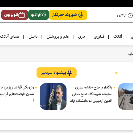
شهروند خبرنگار
رادیو
تلویزیون
۰۰:۴۷
ی
آناتک
فناوری
بازی
علم و پژوهش
دانش
صدای آناتک
|
|
|
|
|
|
پیشنهاد سردبیر
واگذاری طرح جداره سازی
وارونگی قواعد روزمره یا
محوطه شهیدگاه شیخ صفی
شدن ظرفیت‌های فرامو
الدین اردبیلی به دانشگاه آزاد
!
مشکین شهر