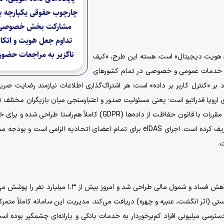
چارچوب حقوقی یکپارچه ب
مشارکت بخش خصوصی
تداوم جعل هویت و اتکا
ناگزیر به مراجعات حضو
 در پی ایجاد «بازار واحد هویت دیجیتال» است. هسته این طرح، «کیف
به خدمات عمومی و خصوصی در تمام کشور‌های
بر «کنترل کاربر بر داده» است: هر اشتراک‌گذاری اطلاعات نیازمند رضایت صری
 اروپا فدراتیو است؛ یعنی مسئولیت صدور و اعتبارسنجی میان بازیگران مختلف 
شده و کمیسیون اروپا هماهنگی مرکزی را بر عهده دارد. این مقررات با قانون حفاظت از داده‌ها (GDPR) کاملاً هم‌راستا طراح
پرریسک مانند سلامت و مالی، سطوح اطمینان بالاتری تعریف کرده است. اجرای eIDAS برای تمام اعضای اتحادیه الزامی است و
.
پروژه Aadhaar هند با هدف تخصیص یارانه‌های دولتی، کاهش فساد و شمول مالی طراحی شد و امروز بیش از ۱.۳ می
مبتنی بر داده‌های زیستی (اثر انگشت، عنبیه و چهره) دریافت می‌کند. مدیریت این سامانه کاملاً متمر
سازمان دولتی UIDAI است. موفقیت Aadhaar در دسترسی میلیونی افراد کم‌برخوردار به خدمات بانکی و یارانه‌ای چشمگیر بوده 