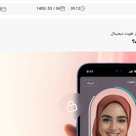
06 / 03 /1405
09:12
؟