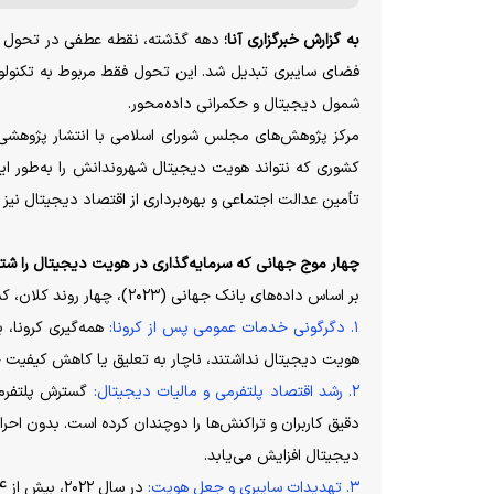
به گزارش خبرگزاری آنا؛
دهه گذشته، نقطه عطفی در تحول دیجی
فضای سایبری تبدیل شد. این تحول فقط مربوط به تکنولوژ
شمول دیجیتال و حکمرانی داده‌محور.
مرکز پژوهش‌های مجلس شورای اسلامی با انتشار پژوهشی ب
کشوری که نتواند هویت دیجیتال شهروندانش را به‌طور ایمن
تأمین عدالت اجتماعی و بهره‌برداری از اقتصاد دیجیتال نیز
چهار موج جهانی که سرمایه‌گذاری در هویت دیجیتال را شت
بر اساس داده‌های بانک جهانی (۲۰۲۳)، چهار روند کلان، کشور‌ها را به سرمایه‌گذاری در سامانه‌های احراز هویت دیجیتال ترغیب کرده است:
۱. دگرگونی خدمات عمومی پس از کرونا:
همه‌گیری کرونا، 
هویت دیجیتال نداشتند، ناچار به تعلیق یا کاهش کیفیت 
۲. رشد اقتصاد پلتفرمی و مالیات دیجیتال:
گسترش پلتفرم‌ه
دقیق کاربران و تراکنش‌ها را دوچندان کرده است. بدون احر
دیجیتال افزایش می‌یابد.
۳. تهدیدات سایبری و جعل هویت: