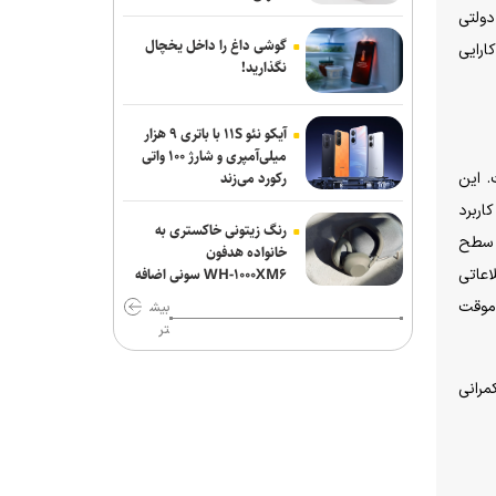
و دولتی
شرکت EVgo نصب سوپرشارژرهای نسل
گوشی داغ را داخل یخچال
ارایی
چهارم تسلا را در آمریکا آغاز می‌کند
نگذارید!
مایکروسافت به مناسبت ۲۵ سالگی ایکس
آیکو نئو ۱۱S با باتری ۹ هزار
باکس هدایای رایگان می‌دهد
میلی‌آمپری و شارژ ۱۰۰ واتی
رکورد می‌زند
. این
اربرد
رنگ زیتونی خاکستری به
و سطح
خانواده هدفون
WH-۱۰۰۰XM۶ سونی اضافه
اعاتی
شد
 موقت
بیش
تر
مرانی