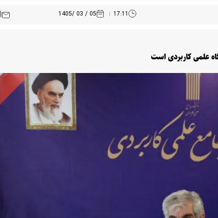
05 / 03 /1405
17:11
اه علمی کاربردی است