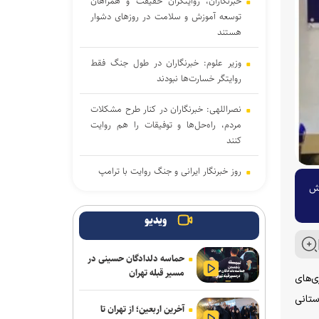
خبرنگاران، روایتگران حقیقت و همراهان
توسعه آموزش و سلامت در روزهای دشوار
هستند
وزیر علوم: خبرنگاران در طول جنگ فقط
روایتگر خسارت‌ها نبودند
نصراللهی: خبرنگاران در کنار طرح مشکلات
مردم، راه‌حل‌ها و توفیقات را هم روایت
کنند
روز خبرنگار ایرانی و جنگ روایت با ترامپ
رش
خبرنگار؛ روایتگر امروز، دیده‌بان فردا
ویدیو
آغاز انتخاب واحد ترم تحصیلی جدید
دانشگاه آزاد اسلامی از ۲۴ مرداد
حماسه دلدادگان حسینی در
مسیر قبله تهران
ی‌های
خبرنگاری رسالتی اخلاقی در مسیر کشف
حقیقت و ارتقای سرمایه اجتماعی است
ستانی
آخرین اربعین؛ از تهران تا