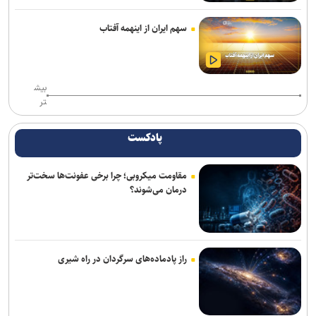
با رفتن اکبر عبدی یک برادر را از دست دادم/ بازیگری که همیشه برگ
سهم ایران از اینهمه آفتاب
برنده‌ای با خود داشت
فیلم مرموز ونیز به‌دلیل «ملاحظات امنیتی» از اعلام رسمی جا ماند
بیش
تر
«مرد عنکبوتی: یک روز تازه» در آستانه فتح رکوردهای تازه؛ «اودیسه» از
یک میلیارد دلار گذشت
پادکست
«زنده‌شور» و «استخر» همچنان می‌تازند/ مجموع فروش هفتگی دو فیلم،
۱۳ برابر ۶ فیلم دیگر! + جدول فروش
مقاومت میکروبی؛ چرا برخی عفونت‌ها سخت‌تر
درمان می‌شوند؟
خانه نمایش امید به دنبال پر کردن خلأ تئاتر نوجوان؛ اجرای ۵۰۰ نوبت
نمایش در ۱۵ استان
«واراناسی» راجامولی؛ دومین فیلم تمام‌آی‌مکس تاریخ با بودجه ۱۵۰
میلیون دلاری
راز پادماده‌های سرگردان در راه شیری
کتاب «برنامه راهبردی حکمرانی‌محور» بنیاد شهید رونمایی شد/ برنامه
پنج‌ساله بنیاد شهید و امور ایثارگران برای حرکت تا افق ۱۴۱۰