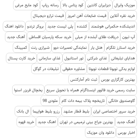
موزیک وایرال
دیزلیران کانتین
کود پتاس بالا
رسانه رپاپ
کود مایع مرغی
خرید نقره آنلاین
قیمت ضایعات آهن امروز
قیمت ترازو دیجیتال
اندیشکده حکمرانی هوشمند
کشنده
پلی لیست جدید
بروکر ترندو
دانلود اهنگ
آپ تیون
دریافت طلای آبشده از میلی
خرید سکه پارسیان اقساطی
آهنگ جدید
خرید استارز تلگرام
هتل یار
نمایندگی تعمیرات دوو
شیرازی رنت
کمپینگ
هدایای تبلیغاتی
غذای شرکتی
تور استانبول
غذای سازمانی
خرید کارت پستال
لوازم یدکی تویوتا قطعات تویوتا
مشاوره حقوقی
تبلیغات در گوگل
بهترین کارگزاری بورس
ثبت نام آمارکتس
سایت رسمی خرید فالوور اینستاگرام همراه با تحویل سریع
یخچال فریزر اسنوا
گاوصندوق خانگی
تاریخچه پلاک بیمه دات کام
ملودی 98
خرید سرور اختصاصی ایران
بلیط قطار مشهد
رزرو بلیط هواپیما
ال بانک
آهنگ جدید
بهترین جراح بینی ترمیمی در تهران
اهنگ جدید
خرید قهوه
اخبار بورس
دانلود وان موزیک