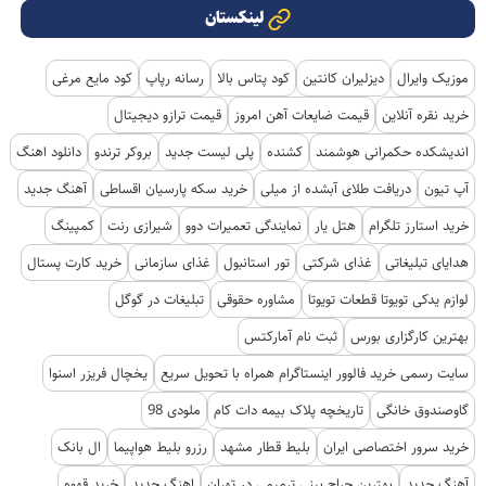
لینکستان
موزیک وایرال
دیزلیران کانتین
کود پتاس بالا
رسانه رپاپ
کود مایع مرغی
خرید نقره آنلاین
قیمت ضایعات آهن امروز
قیمت ترازو دیجیتال
اندیشکده حکمرانی هوشمند
کشنده
پلی لیست جدید
بروکر ترندو
دانلود اهنگ
آپ تیون
دریافت طلای آبشده از میلی
خرید سکه پارسیان اقساطی
آهنگ جدید
خرید استارز تلگرام
هتل یار
نمایندگی تعمیرات دوو
شیرازی رنت
کمپینگ
هدایای تبلیغاتی
غذای شرکتی
تور استانبول
غذای سازمانی
خرید کارت پستال
لوازم یدکی تویوتا قطعات تویوتا
مشاوره حقوقی
تبلیغات در گوگل
بهترین کارگزاری بورس
ثبت نام آمارکتس
سایت رسمی خرید فالوور اینستاگرام همراه با تحویل سریع
یخچال فریزر اسنوا
گاوصندوق خانگی
تاریخچه پلاک بیمه دات کام
ملودی 98
خرید سرور اختصاصی ایران
بلیط قطار مشهد
رزرو بلیط هواپیما
ال بانک
آهنگ جدید
بهترین جراح بینی ترمیمی در تهران
اهنگ جدید
خرید قهوه