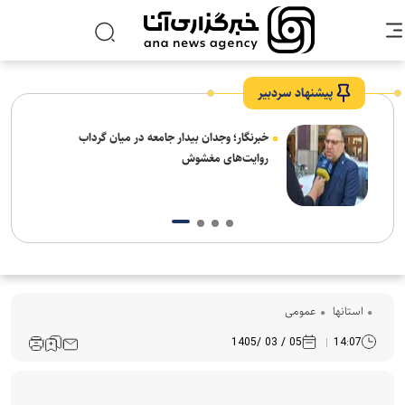
پیشنهاد سردبیر
ار:
خبرنگار؛ وجدان بیدار جامعه در میان گرداب
قت و
روایت‌های مغشوش
استانها
عمومی
05 / 03 /1405
14:07