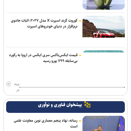
کوروت گرند اسپرت X مدل ۲۰۲۷؛ اثبات جادوی
نرم‌افزار در دنیای خودروهای اسپرت
قیمت ایکس‌باکس سری ایکس در اروپا به رکورد
بی‌سابقه ۷۹۹ یورو رسید
بیش
تر
پیشخوان فناوری و نوآوری
رسانه، نهاد پنجم معماری نوین معاونت علمی
است