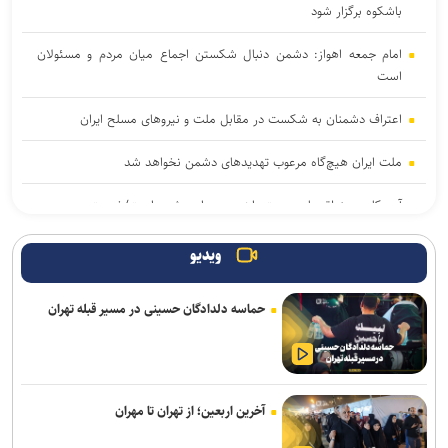
باشکوه برگزار شود
امام جمعه اهواز: دشمن دنبال شکستن اجماع میان مردم و مسئولان
است
اعتراف دشمنان به شکست در مقابل ملت و نیرو‌های مسلح ایران
ملت ایران هیچ‌گاه مرعوب تهدید‌های دشمن نخواهد شد
آمریکا در منطقه با بن‌بست راهبردی مواجه شده است/خدمت به مردم و
صرفه‌جویی در مصرف انرژی
ویدیو
نمی‌توان به دشمن اعتماد کرد؛ نقض مکرر تفاهم‌نامه این را ثابت کرد
حماسه دلدادگان حسینی در مسیر قبله تهران
امام‌ جمعه کرج: خبرنگاری یک رسالت است، نه صرفاً یک شغل/انتقاد از
کوتاهی در اجرای قانون عفاف و حجاب
دانشجوی دانشگاه آزاد اسلامی فردوس مدال برنز فدراسیون جهانی IFIA را
به‌دست آورد
آخرین اربعین؛ از تهران تا مهران
تعجب می‌کنم از برخی افراد نابخرد در داخل که هنوز می‌گویند با آمریکا