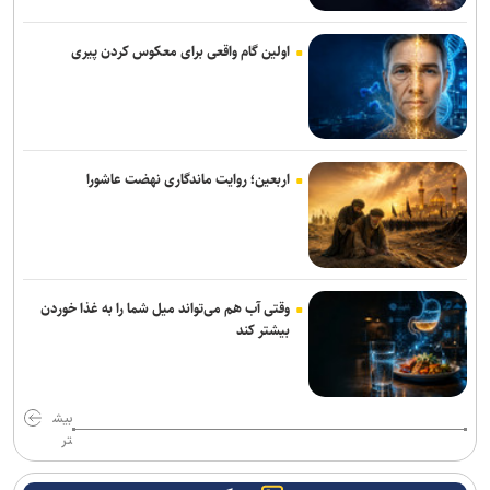
خبرنگاری حرفه‌ای مسئولیتی برای جست‌وجوی حقیقت، مطالبه‌گری آگاهانه
و روایت دقیق و منصفانه رویدادهاست
اولین گام واقعی برای معکوس کردن پیری
خبرنگاران با مسئولیت‌پذیری و تعهد در مسیر صیانت از حقیقت و انعکاس
صدای مردم گام برمی‌دارند
واکاوی چالش‌های زنجیره ارزش در صنعت نساجی و ارائه راهکارهای
اربعین؛ روایت ماندگاری نهضت عاشورا
دانشگاهی/۱۰۰ هکتار زمین و ۱۰ شهرستان؛ طرح جامع خورشیدی دانشگاه
آزاد یزد کلید خورد
سواد الگوریتمی نقادانه؛ ضرورتی انکارناپذیر برای دانشجویان در عصر
هوش مصنوعی
وقتی آب هم می‌تواند میل شما را به غذا خوردن
بیشتر کند
توقیف کامیون با راننده ۸ ساله در اصفهان!
خبرنگاران، دیده‌بانان بیدار و روایتگران حقیقت در تلاطم تحولات رسانه‌ای
هستند
بیش
تر
خبرنگاران با انعکاس اخبار و مطالبات حقیقی به رشد فرهنگ عمومی و
دستیابی مردم به حقوق‌شان کمک می‌کنند