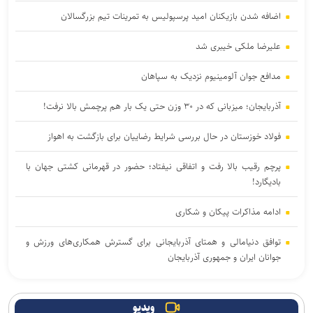
اضافه شدن بازیکنان امید پرسپولیس به تمرینات تیم بزرگسالان
علیرضا ملکی خیبری شد
مدافع جوان آلومینیوم نزدیک به سپاهان
آذربایجان؛ میزبانی که در ۳۰ وزن حتی یک بار هم پرچمش بالا نرفت!
فولاد خوزستان در حال بررسی شرایط رضاییان برای بازگشت به اهواز
پرچم رقیب بالا رفت و اتفاقی نیفتاد؛ حضور در قهرمانی کشتی جهان با
بادیگارد!
ادامه مذاکرات پیکان و شکاری
توافق دنیامالی و همتای آذربایجانی برای گسترش همکاری‌های ورزش و
جوانان ایران و جمهوری آذربایجان
پاسخ منفی یک لزیونر به باشگاه پرسپولیس؛ فعلا به ایران نمی‌آیم
ویدیو