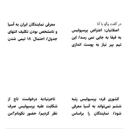
در گفت وگو با آنا
معرفی نمایندگان ایران به آسیا
اصلانیان: اعتراض پرسپولیس
و نامشخص بودن تکلیف انتهای
به فیفا به جایی نمی رسد/ این
جدول/ احتمال ۱۸ تیمی شدن
تیم پیر نیاز به پوست اندازی
لیگ برتر قوت گرفت
دارد
کشوری فرد: پرسپولیس رتبه
تاجرنیا:به درخواست تاج از
ششم نمی‌تواند به آسیا معرفی
شکایت علیه پرسپولیس صرف
شود/ نمایندگان را براساس
نظر کردیم/ حضور نکونام؟من
جدول فعلی لیگ برتر اعلام
خبری ندارم
می‌کنیم