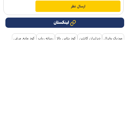
لینکستان
موزیک وایرال
دیزلیران کانتین
کود پتاس بالا
رسانه رپاپ
کود مایع مرغی
خرید نقره آنلاین
قیمت ضایعات آهن امروز
قیمت ترازو دیجیتال
اندیشکده حکمرانی هوشمند
کشنده
پلی لیست جدید
بروکر ترندو
دانلود اهنگ
آپ تیون
دریافت طلای آبشده از میلی
خرید سکه پارسیان اقساطی
آهنگ جدید
خرید استارز تلگرام
هتل یار
نمایندگی تعمیرات دوو
شیرازی رنت
کمپینگ
هدایای تبلیغاتی
غذای شرکتی
تور استانبول
غذای سازمانی
خرید کارت پستال
لوازم یدکی تویوتا قطعات تویوتا
مشاوره حقوقی
تبلیغات در گوگل
بهترین کارگزاری بورس
ثبت نام آمارکتس
سایت رسمی خرید فالوور اینستاگرام همراه با تحویل سریع
یخچال فریزر اسنوا
گاوصندوق خانگی
تاریخچه پلاک بیمه دات کام
ملودی 98