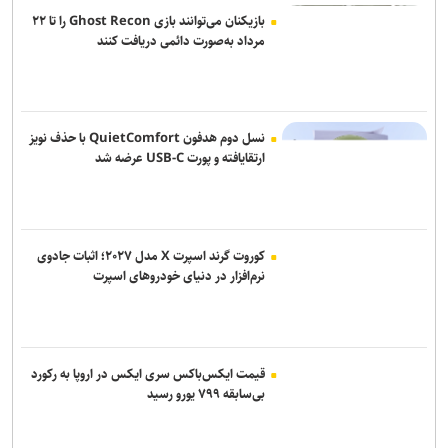
ناکامی نماینده ایران در مسابقات ورزش های خیابانی
بازیکنان می‌توانند بازی Ghost Recon را تا ۲۲
مرداد به‌صورت دائمی دریافت کنند
بیاتلو: با آریو قرارداد دارم/ حضورم در مس رفسنجان صحت ندارد
اژدهاکش به پرسپولیس پیوست
مخالفت زارع با انتقال بازیکنان ملوان به پرسپولیس
نسل دوم هدفون QuietComfort با حذف نویز
ارتقایافته و پورت USB-C عرضه شد
کوروت گرند اسپرت X مدل ۲۰۲۷؛ اثبات جادوی
نرم‌افزار در دنیای خودروهای اسپرت
قیمت ایکس‌باکس سری ایکس در اروپا به رکورد
بی‌سابقه ۷۹۹ یورو رسید