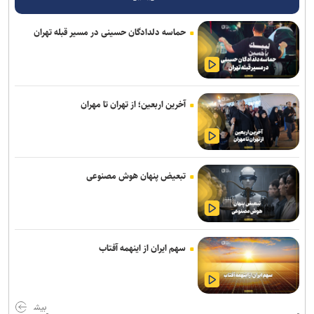
پیاتزا به تهران رسید/ ۱۴ بازیکن دیگر اضافه شدند
حماسه دلدادگان حسینی در مسیر قبله تهران
خرید جدید خیبر سر از ذوب‌آهن درآورد
پشت‌پرده بند فسخ قرارداد ۱۰۰ میلیونی استقلال و رضاییان
پایان شایعات در مورد جدایی؛ بیفوما در پرسپولیس ماندنی شد
آخرین اربعین؛ از تهران تا مهران
موضع جدید نساجی درباره ایری و طاهری
سفر مربی جدید استقلال به ایران
تبعیض پنهان هوش مصنوعی
استعلام استقلال از فیفا در مورد جذب بازیکن آزاد و پنجره تیم بانوان
واگذاری امتیاز شناورسازی قشم به سازمان منطقه آزاد/ بازگشت اصولی به
مدیریت فوتبال
سهم ایران از اینهمه آفتاب
رکوردهای جهانی یوسفی و نصیری حفظ شد
تور جهانی تنیس صربستان| ادامه پیروزی‌های یزدانی و جدال با نماینده
روسیه
بیش