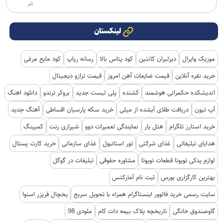
تر
لینکستان
موزیک وایرال
دیزلیران کانتین
کود پتاس بالا
رسانه رپاپ
کود مایع مرغی
خرید نقره آنلاین
قیمت ضایعات آهن امروز
قیمت ترازو دیجیتال
اندیشکده حکمرانی هوشمند
کشنده
پلی لیست جدید
بروکر ترندو
دانلود اهنگ
آپ تیون
دریافت طلای آبشده از میلی
خرید سکه پارسیان اقساطی
آهنگ جدید
خرید استارز تلگرام
هتل یار
نمایندگی تعمیرات دوو
شیرازی رنت
کمپینگ
هدایای تبلیغاتی
غذای شرکتی
تور استانبول
غذای سازمانی
خرید کارت پستال
لوازم یدکی تویوتا قطعات تویوتا
مشاوره حقوقی
تبلیغات در گوگل
بهترین کارگزاری بورس
ثبت نام آمارکتس
سایت رسمی خرید فالوور اینستاگرام همراه با تحویل سریع
یخچال فریزر اسنوا
گاوصندوق خانگی
تاریخچه پلاک بیمه دات کام
ملودی 98