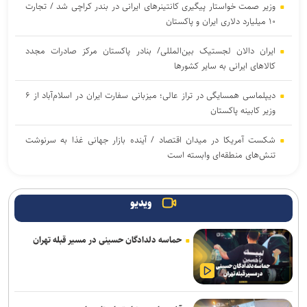
وزیر صمت خواستار پیگیری کانتینر‌های ایرانی در بندر کراچی شد / تجارت
۱۰ میلیارد دلاری ایران و پاکستان
ایران دالان‌ لجستیک بین‌المللی/ بنادر پاکستان مرکز صادرات مجدد
کالاهای ایرانی به سایر کشورها
دیپلماسی همسایگی در تراز عالی؛ میزبانی سفارت ایران در اسلام‌آباد از ۶
وزیر کابینه پاکستان
شکست آمریکا در میدان اقتصاد / آینده بازار جهانی غذا به سرنوشت
تنش‌های منطقه‌ای وابسته است
استقرار تیم مشترک نظارتی سازمان هواپیمایی، بازرسی و تعزیرات در
عملیات پروازی اربعین
ویدیو
ترافیک روان در محور‌های منتهی به مرز‌های اربعین / تردد روان در
حماسه دلدادگان حسینی در مسیر قبله تهران
محور‌های شمالی کشور
رگبار و رعدوبرق موقت در برخی نقاط مازندران و ارتفاعات البرز مرکزی
دو پیش‌شرط توسعه پالایشگاه‌های کوچک‌مقیاس/ راز کلید گذار از صنعت