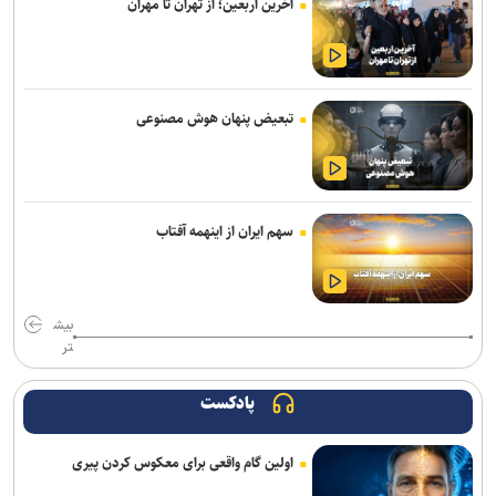
آخرین اربعین؛ از تهران تا مهران
پالایش سنتی به صنایع پیشرفته انرژی چیست؟
اتصال سامانه‌های وزارت جهادکشاورزی و نیرو برای مدیریت هوشمند
بهره‌برداری بهینه آب
تبعیض پنهان هوش مصنوعی
صدور هشدار زرد در برخی نقاط استان / تهرانی‌ها امروز منتظر وزش باد و
آسمان نیمه‌ابری باشند
از اقتدار علمی تا اقتدار اقتصادی؛ تولید فناورانه شرط عبور اقتصاد ایران از
سهم ایران از اینهمه آفتاب
چرخه رانت و واردات‌محوری
ظرفیت ریلی برای بازگشت زائران اربعین افزایش یافت
بیش
روند تولید و توزیع سوخت با وجود آسیب به زیرساخت‌ها ادامه دارد
تر
اثرات جنگ بر منابع آبزی دریایی جنوب کشور پس از اتمام جنگ آغاز
می‌شود
پادکست
از ابتدای اجرای طرح مهتاب ۱۹۴ هزار انشعاب غیر مجاز از شبکه برق
اولین گام واقعی برای معکوس کردن پیری
جمع آوری شد