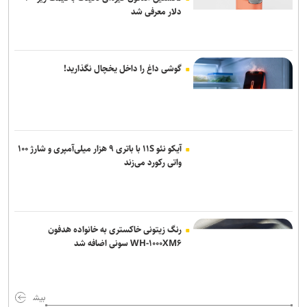
دلار معرفی شد
گوشی داغ را داخل یخچال نگذارید!
آیکو نئو ۱۱S با باتری ۹ هزار میلی‌آمپری و شارژ ۱۰۰
واتی رکورد می‌زند
رنگ زیتونی خاکستری به خانواده هدفون
WH-۱۰۰۰XM۶ سونی اضافه شد
بیش