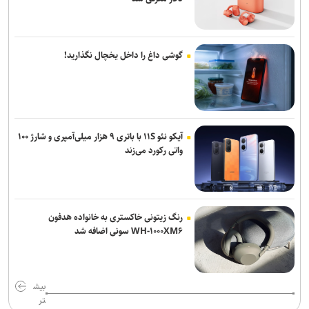
گوشی داغ را داخل یخچال نگذارید!
آیکو نئو ۱۱S با باتری ۹ هزار میلی‌آمپری و شارژ ۱۰۰
واتی رکورد می‌زند
رنگ زیتونی خاکستری به خانواده هدفون
WH-۱۰۰۰XM۶ سونی اضافه شد
بیش
تر