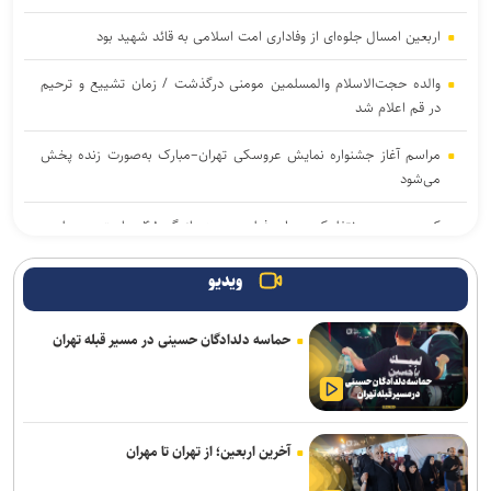
اربعین امسال جلوه‌ای از وفاداری امت اسلامی به قائد شهید بود
والده حجت‌الاسلام والمسلمین مومنی درگذشت / زمان تشییع و ترحیم
در قم اعلام شد
مراسم آغاز جشنواره نمایش عروسکی تهران–مبارک به‌صورت زنده پخش
می‌شود
کمپین عجیب نتفلیکس برای فیلم جدید؛ بازیگر ۴۸ ساعت در بیلبورد
زندگی می‌کند!
ویدیو
آیین رونمایی از «گاهِ گم‌شدگان» برگزار می‌شود
حماسه دلدادگان حسینی در مسیر قبله تهران
پیام تسلیت معاون وزیر فرهنگ و ارشاد اسلامی در پی درگذشت استاد
ابوالقاسم قاسم‌زاده
انتخاب و انطباق هوشمندانه محصول؛ نخستین گام صادرات موفق صنایع
فرهنگی
آخرین اربعین؛ از تهران تا مهران
از مربیگری در اوکلند ریدرز تا گزارشگری و بازی ویدئویی؛ روایت زندگی