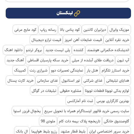
لینکستان
موزیک وایرال
دیزلیران کانتین
کود پتاس بالا
رسانه رپاپ
کود مایع مرغی
خرید نقره آنلاین
قیمت ضایعات آهن امروز
قیمت ترازو دیجیتال
اندیشکده حکمرانی هوشمند
کشنده
پلی لیست جدید
بروکر ترندو
دانلود اهنگ
آپ تیون
دریافت طلای آبشده از میلی
خرید سکه پارسیان اقساطی
آهنگ جدید
خرید استارز تلگرام
هتل یار
نمایندگی تعمیرات دوو
شیرازی رنت
کمپینگ
هدایای تبلیغاتی
غذای شرکتی
تور استانبول
غذای سازمانی
خرید کارت پستال
لوازم یدکی تویوتا قطعات تویوتا
مشاوره حقوقی
تبلیغات در گوگل
بهترین کارگزاری بورس
ثبت نام آمارکتس
سایت رسمی خرید فالوور اینستاگرام همراه با تحویل سریع
یخچال فریزر اسنوا
گاوصندوق خانگی
تاریخچه پلاک بیمه دات کام
ملودی 98
خرید سرور اختصاصی ایران
بلیط قطار مشهد
رزرو بلیط هواپیما
ال بانک