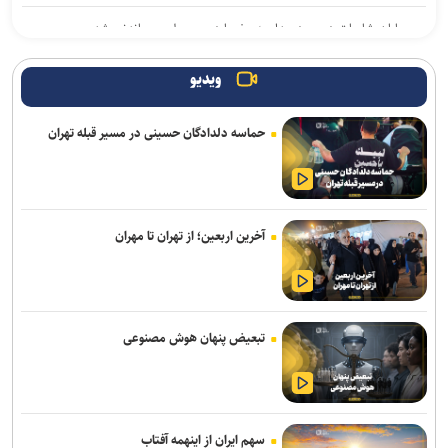
پایان شایعات در مورد جدایی؛ بیفوما در پرسپولیس ماندنی شد
موضع جدید نساجی درباره ایری و طاهری
ویدیو
سفر مربی جدید استقلال به ایران
حماسه دلدادگان حسینی در مسیر قبله تهران
استعلام استقلال از فیفا در مورد جذب بازیکن آزاد و پنجره تیم بانوان
واگذاری امتیاز شناورسازی قشم به سازمان منطقه آزاد/ بازگشت اصولی به
مدیریت فوتبال
آخرین اربعین؛ از تهران تا مهران
رکوردهای جهانی یوسفی و نصیری حفظ شد
تور جهانی تنیس صربستان| ادامه پیروزی‌های یزدانی و جدال با نماینده
روسیه
تبعیض پنهان هوش مصنوعی
گودرزی: برخی از هندی‌ها سن‌شان تقلبی است ولی نباید باز هم به آنها
می‌باختیم/ ۵-۶ چهره خوب به کشتی ایران معرفی کردیم
رئیس فدراسیون بوکس: یک اعزام ما هزینه چهار اعزام رشته‌های دیگر را
سهم ایران از اینهمه آفتاب