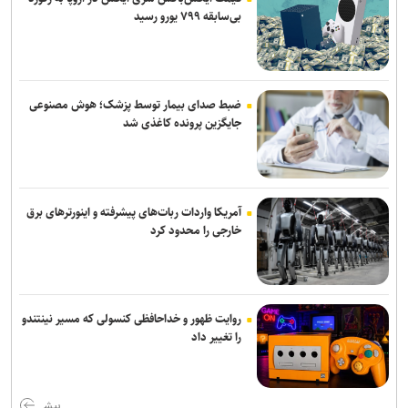
بی‌سابقه ۷۹۹ یورو رسید
از هفته پنجم به بعد مشخص می‌شود
دوری ۴ هفته ای مهران احمدی از تمرین و بازی های استقلال
کامیانی: درخواست میزبانی لیگ قهرمانان فوتسال را می‌دهیم
ضبط صدای بیمار توسط پزشک؛ هوش مصنوعی
جایگزین پرونده کاغذی شد
آمریکا واردات ربات‌های پیشرفته و اینورترهای برق
خارجی را محدود کرد
روایت ظهور و خداحافظی کنسولی که مسیر نینتندو
را تغییر داد
بیش