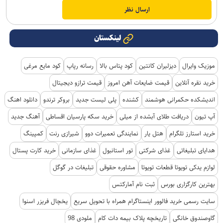
لینکستان
موزیک وایرال
دیزلیران کانتین
کود پتاس بالا
رسانه رپاپ
کود مایع مرغی
خرید نقره آنلاین
قیمت ضایعات آهن امروز
قیمت ترازو دیجیتال
اندیشکده حکمرانی هوشمند
کشنده
پلی لیست جدید
بروکر ترندو
دانلود اهنگ
آپ تیون
دریافت طلای آبشده از میلی
خرید سکه پارسیان اقساطی
آهنگ جدید
خرید استارز تلگرام
هتل یار
نمایندگی تعمیرات دوو
شیرازی رنت
کمپینگ
هدایای تبلیغاتی
غذای شرکتی
تور استانبول
غذای سازمانی
خرید کارت پستال
لوازم یدکی تویوتا قطعات تویوتا
مشاوره حقوقی
تبلیغات در گوگل
بهترین کارگزاری بورس
ثبت نام آمارکتس
سایت رسمی خرید فالوور اینستاگرام همراه با تحویل سریع
یخچال فریزر اسنوا
گاوصندوق خانگی
تاریخچه پلاک بیمه دات کام
ملودی 98