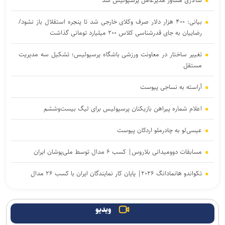
سالاری مشاور مدیرعامل پرسپولیس شد
بیانی: ۴۰۰ هزار دلار صرف وکلای خارجی شد تا پنجره استقلال باز نشود/
رضاییان به جای قدرشناسی کلاس ۲۰۰ میلیارد تومانی گذاشت
تغییر ساختار در معاونت ورزشی باشگاه پرسپولیس؛ تشکیل سه مدیریت
مستقل
آراسته به نساجی پیوست
اعلام شماره پیراهن بازیکنان پرسپولیس برای لیگ بیست‌وششم
عیسی‌لو به چادرملو اردکان پیوست
مسابقات دوومیدانی بلاروس| کسب ۶ مدال توسط ملی‌پوشان ایران
تکواندو هانمادانگ ۲۰۲۶| پایان کار نمایندگان ایران با کسب ۲۶ مدال
ربیعی سرمربی شاهین بندرعامری شد
ویدیو
رسمی؛ عالیشاه به گل‌گهر پیوست