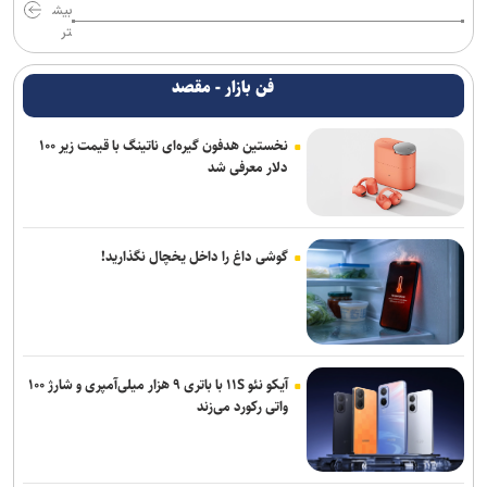
بیش
تر
فن بازار - مقصد
نخستین هدفون گیره‌ای ناتینگ با قیمت زیر ۱۰۰
دلار معرفی شد
گوشی داغ را داخل یخچال نگذارید!
آیکو نئو ۱۱S با باتری ۹ هزار میلی‌آمپری و شارژ ۱۰۰
واتی رکورد می‌زند