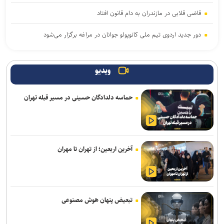
قاضی قلابی در مازندران به دام قانون افتاد
دور جدید اردوی تیم ملی کانوپولو جوانان در مراغه برگزار می‌شود
کشف ۴۷ کیلوگرم شیشه و هروئین در عملیات مشترک پلیس استان
مرکزی و خوزستان
ویدیو
دبیر ستاد مرکزی اربعین: مرز خسروی از بهترین مرزهای کشور با
حماسه دلدادگان حسینی در مسیر قبله تهران
زیرساخت‌های مناسب است
آخرین اربعین؛ از تهران تا مهران
تبعیض پنهان هوش مصنوعی