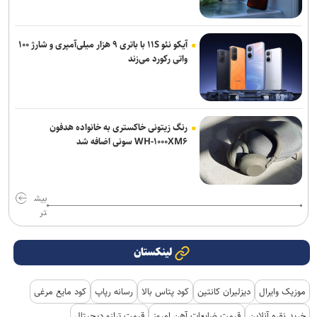
آیکو نئو ۱۱S با باتری ۹ هزار میلی‌آمپری و شارژ ۱۰۰
واتی رکورد می‌زند
رنگ زیتونی خاکستری به خانواده هدفون
WH-۱۰۰۰XM۶ سونی اضافه شد
بیش
تر
لینکستان
موزیک وایرال
دیزلیران کانتین
کود پتاس بالا
رسانه رپاپ
کود مایع مرغی
خرید نقره آنلاین
قیمت ضایعات آهن امروز
قیمت ترازو دیجیتال