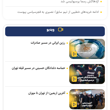
اژدهاکش رسما پرسپولیسی شد
ادامه خریدهای خطیبی از تیم سابق/ نصیری به فجرسپاسی پیوست
بازگشت خلیفه و گودرزی به تمرینات آلومینیوم
ویدیو
بازی‌های سرخابی‌ها به شهرقدس رفت/ استقلال خوزستان به تهران
بازگشت
رزین ایرانی در مسیر صادرات
تمدید قرارداد مربی ترک استقلال
آغاز اردوی تیم ملی بوکس برای ناگویا با حضور ۱۰ ملی‌پوش
حماسه دلدادگان حسینی در مسیر قبله تهران
محمدی: مقابل استقلال لیگ را پرقدرت آغاز می‌کنیم/ امیدوارم با مس
شهربابک کمترین گل خورده لیگ را داشته باشیم
مالک ایستا: تا آخر پیگیر پرونده اردلان هستیم/ قمی: هفت سال است که
بازیکن‌سازی نداشته‌ایم
آخرین اربعین؛ از تهران تا مهران
نکونام: تراکتور را با چشم باز انتخاب کردم/ قطعاً نمی‌گویم «تیم را من
نبسته‌ام»