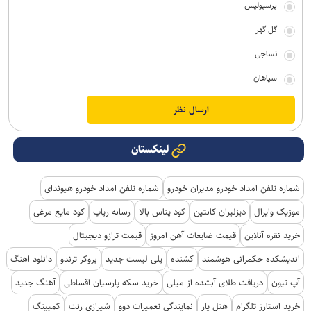
پرسپولیس
گل گهر
نساجی
سپاهان
لینکستان
شماره تلفن امداد خودرو مدیران خودرو
شماره تلفن امداد خودرو هیوندای
موزیک وایرال
دیزلیران کانتین
کود پتاس بالا
رسانه رپاپ
کود مایع مرغی
خرید نقره آنلاین
قیمت ضایعات آهن امروز
قیمت ترازو دیجیتال
اندیشکده حکمرانی هوشمند
کشنده
پلی لیست جدید
بروکر ترندو
دانلود اهنگ
آپ تیون
دریافت طلای آبشده از میلی
خرید سکه پارسیان اقساطی
آهنگ جدید
خرید استارز تلگرام
هتل یار
نمایندگی تعمیرات دوو
شیرازی رنت
کمپینگ