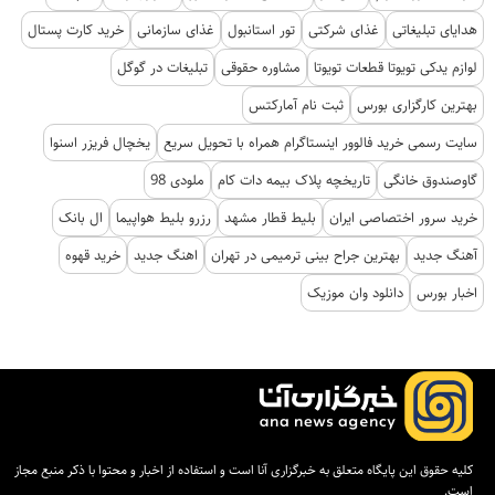
هدایای تبلیغاتی
غذای شرکتی
تور استانبول
غذای سازمانی
خرید کارت پستال
لوازم یدکی تویوتا قطعات تویوتا
مشاوره حقوقی
تبلیغات در گوگل
بهترین کارگزاری بورس
ثبت نام آمارکتس
سایت رسمی خرید فالوور اینستاگرام همراه با تحویل سریع
یخچال فریزر اسنوا
گاوصندوق خانگی
تاریخچه پلاک بیمه دات کام
ملودی 98
خرید سرور اختصاصی ایران
بلیط قطار مشهد
رزرو بلیط هواپیما
ال بانک
آهنگ جدید
بهترین جراح بینی ترمیمی در تهران
اهنگ جدید
خرید قهوه
اخبار بورس
دانلود وان موزیک
کلیه حقوق این پایگاه متعلق به خبرگزاری آنا است و استفاده از اخبار و محتوا با ذکر منبع مجاز
است.