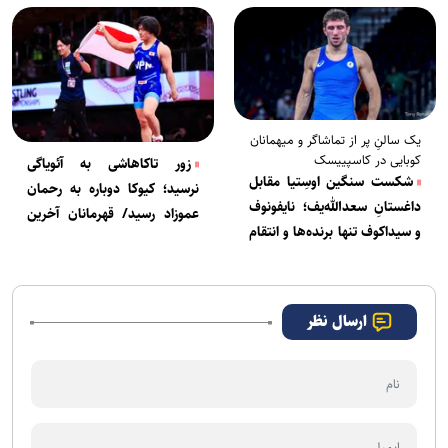
ناگویا حاضر می‌شود؟
یک سالنِ پر از تماشاگر و میهمانان
کوبایی در کاسپییسک
زور تاکاهاشی به آئویاگی
شکست سنگین اوسِتیا مقابل
نرسید؛ کیوکا دوباره به رحمان
داغستانِ سعدالله‌یف؛ نایفونوف
عموزاد رسید/ قهرمانان آخرین
و سیداکوف تنها برنده‌ها و انتقام
اوزان مِیجی‌کاپ مشخص شدند
عثمانوف از سالکازانوف
ارسال نظر