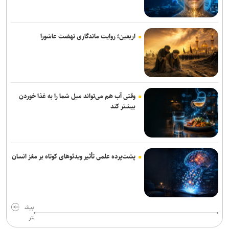
تهیدست به صنعت نفت پیوست
اقدام قابل توجه اسلامی در مورد طلبش از ذوب آهن و نگاه ویژه به تیم
اربعین؛ روایت ماندگاری نهضت عاشورا
های پایه
برزگر: همای سعادت روی دوش تارتار نشسته است/ عیار واقعی پرسپولیس
از هفته پنجم به بعد مشخص می‌شود
وقتی آب هم می‌تواند میل شما را به غذا خوردن
دوری ۴ هفته ای مهران احمدی از تمرین و بازی های استقلال
بیشتر کند
کامیانی: درخواست میزبانی لیگ قهرمانان فوتسال را می‌دهیم
وزیر ورزش وارد آذربایجان شد
پشت‌پرده علمی تأثیر ویدئو‌های کوتاه بر مغز انسان
پرچم رقیب بالا رفت و اتفاقی نیفتاد؛ حضور در قهرمانی کشتی جهان با
بادیگارد!
آذربایجان؛ میزبانی که در ۳۰ وزن حتی یک بار هم پرچمش بالا نرفت!
بیش
تر
مدافع جوان آلومینیوم نزدیک به سپاهان