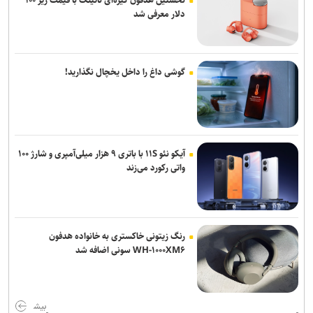
نخستین هدفون گیره‌ای ناتینگ با قیمت زیر ۱۰۰
دلار معرفی شد
گوشی داغ را داخل یخچال نگذارید!
آیکو نئو ۱۱S با باتری ۹ هزار میلی‌آمپری و شارژ ۱۰۰
واتی رکورد می‌زند
رنگ زیتونی خاکستری به خانواده هدفون
WH-۱۰۰۰XM۶ سونی اضافه شد
بیش