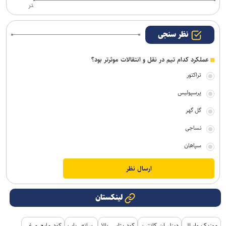
تر
نظر سنجی
عملکرد کدام تیم در نقل و انتقالات موثرتر بود؟
تراکتور
پرسپولیس
گل گهر
نساجی
سپاهان
لینکستان
موزیک وایرال
دیزلیران کانتین
کود پتاس بالا
رسانه رپاپ
کود مایع مرغی