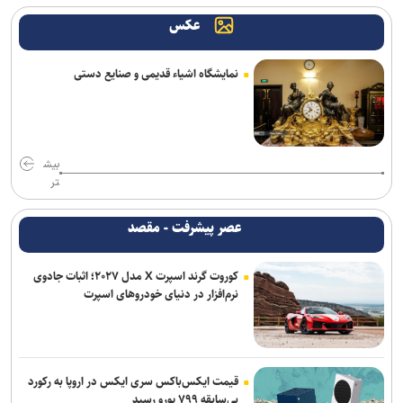
عکس
ادامه مذاکرات پیکان و شکاری
توافق دنیامالی و همتای آذربایجانی برای گسترش همکاری‌های ورزش و
نمایشگاه اشیاء قدیمی و صنایع دستی
جوانان ایران و جمهوری آذربایجان
پشت‌پرده بند فسخ قرارداد ۱۰۰ میلیونی استقلال و رضاییان
سفر مربی جدید استقلال به ایران
بیش
تر
پایان شایعات در مورد جدایی؛ بیفوما در پرسپولیس ماندنی شد
عصر پیشرفت - مقصد
موضع جدید نساجی درباره ایری و طاهری
کوروت گرند اسپرت X مدل ۲۰۲۷؛ اثبات جادوی
پاسخ منفی یک لزیونر به باشگاه پرسپولیس؛ فعلا به ایران نمی‌آیم
نرم‌افزار در دنیای خودروهای اسپرت
فولاد خوزستان در حال بررسی شرایط رضاییان برای بازگشت به اهواز
استعلام استقلال از فیفا در مورد جذب بازیکن آزاد و پنجره تیم بانوان
قیمت ایکس‌باکس سری ایکس در اروپا به رکورد
بی‌سابقه ۷۹۹ یورو رسید