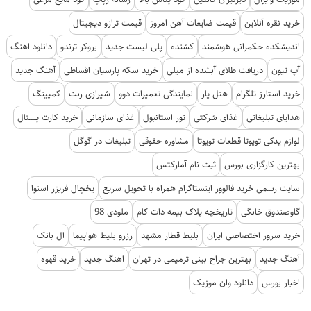
خرید نقره آنلاین
قیمت ضایعات آهن امروز
قیمت ترازو دیجیتال
اندیشکده حکمرانی هوشمند
کشنده
پلی لیست جدید
بروکر ترندو
دانلود اهنگ
آپ تیون
دریافت طلای آبشده از میلی
خرید سکه پارسیان اقساطی
آهنگ جدید
خرید استارز تلگرام
هتل یار
نمایندگی تعمیرات دوو
شیرازی رنت
کمپینگ
هدایای تبلیغاتی
غذای شرکتی
تور استانبول
غذای سازمانی
خرید کارت پستال
لوازم یدکی تویوتا قطعات تویوتا
مشاوره حقوقی
تبلیغات در گوگل
بهترین کارگزاری بورس
ثبت نام آمارکتس
سایت رسمی خرید فالوور اینستاگرام همراه با تحویل سریع
یخچال فریزر اسنوا
گاوصندوق خانگی
تاریخچه پلاک بیمه دات کام
ملودی 98
خرید سرور اختصاصی ایران
بلیط قطار مشهد
رزرو بلیط هواپیما
ال بانک
آهنگ جدید
بهترین جراح بینی ترمیمی در تهران
اهنگ جدید
خرید قهوه
اخبار بورس
دانلود وان موزیک