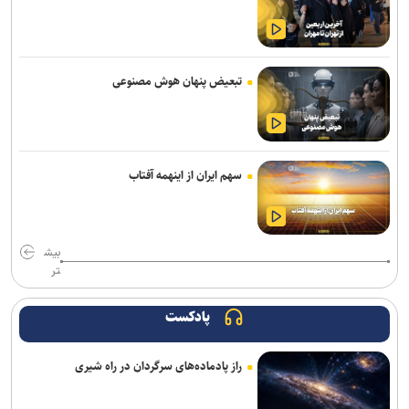
واگذاری امتیاز شناورسازی قشم به سازمان منطقه آزاد/ بازگشت اصولی به
مدیریت فوتبال
رکوردهای جهانی یوسفی و نصیری حفظ شد
تبعیض پنهان هوش مصنوعی
تور جهانی تنیس صربستان| ادامه پیروزی‌های یزدانی و جدال با نماینده
روسیه
گودرزی: برخی از هندی‌ها سن‌شان تقلبی است ولی نباید باز هم به آنها
سهم ایران از اینهمه آفتاب
می‌باختیم/ ۵-۶ چهره خوب به کشتی ایران معرفی کردیم
رئیس فدراسیون بوکس: یک اعزام ما هزینه چهار اعزام رشته‌های دیگر را
دارد/ اعزام فروتن گل‌آرا به ناگویا منتفی شد
بیش
تر
امیرحسین زارع؛ از استقلال تا بانک شهر؛ سامانه‌ باز و عدم رسمی شدن
هیچ قراردادی!
پادکست
برگزاری مجمع سالیانه فدراسیون بدمینتون
راز پادماده‌های سرگردان در راه شیری
تور جهانی تنیس صربستان| یزدانی با عبور از روسیه به مراکش رسید