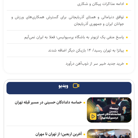
ادامه مذاکرات پیکان و شکاری
توافق دنیامالی و همتای آذربایجانی برای گسترش همکاری‌های ورزش و
جوانان ایران و جمهوری آذربایجان
پاسخ منفی یک لزیونر به باشگاه پرسپولیس؛ فعلا به ایران نمی‌آیم
پیاتزا به تهران رسید/ ۱۴ بازیکن دیگر اضافه شدند
خرید جدید خیبر سر از ذوب‌آهن درآورد
پشت‌پرده بند فسخ قرارداد ۱۰۰ میلیونی استقلال و رضاییان
ویدیو
پایان شایعات در مورد جدایی؛ بیفوما در پرسپولیس ماندنی شد
حماسه دلدادگان حسینی در مسیر قبله تهران
موضع جدید نساجی درباره ایری و طاهری
سفر مربی جدید استقلال به ایران
استعلام استقلال از فیفا در مورد جذب بازیکن آزاد و پنجره تیم بانوان
آخرین اربعین؛ از تهران تا مهران