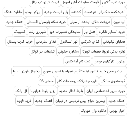
خرید نقره آنلاین
قیمت ضایعات آهن امروز
قیمت ترازو دیجیتال
اندیشکده حکمرانی هوشمند
کشنده
پلی لیست جدید
بروکر ترندو
دانلود اهنگ
آپ تیون
دریافت طلای آبشده از میلی
خرید سکه پارسیان اقساطی
آهنگ جدید
خرید استارز تلگرام
هتل یار
نمایندگی تعمیرات دوو
شیرازی رنت
کمپینگ
هدایای تبلیغاتی
غذای شرکتی
تور استانبول
غذای سازمانی
خرید کارت پستال
لوازم یدکی تویوتا قطعات تویوتا
مشاوره حقوقی
تبلیغات در گوگل
بهترین کارگزاری بورس
ثبت نام آمارکتس
سایت رسمی خرید فالوور اینستاگرام همراه با تحویل سریع
یخچال فریزر اسنوا
گاوصندوق خانگی
تاریخچه پلاک بیمه دات کام
ملودی 98
خرید سرور اختصاصی ایران
بلیط قطار مشهد
رزرو بلیط هواپیما
ال بانک
آهنگ جدید
بهترین جراح بینی ترمیمی در تهران
اهنگ جدید
خرید قهوه
اخبار بورس
دانلود وان موزیک