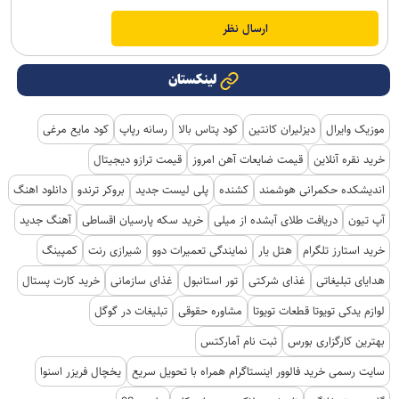
لینکستان
موزیک وایرال
دیزلیران کانتین
کود پتاس بالا
رسانه رپاپ
کود مایع مرغی
خرید نقره آنلاین
قیمت ضایعات آهن امروز
قیمت ترازو دیجیتال
اندیشکده حکمرانی هوشمند
کشنده
پلی لیست جدید
بروکر ترندو
دانلود اهنگ
آپ تیون
دریافت طلای آبشده از میلی
خرید سکه پارسیان اقساطی
آهنگ جدید
خرید استارز تلگرام
هتل یار
نمایندگی تعمیرات دوو
شیرازی رنت
کمپینگ
هدایای تبلیغاتی
غذای شرکتی
تور استانبول
غذای سازمانی
خرید کارت پستال
لوازم یدکی تویوتا قطعات تویوتا
مشاوره حقوقی
تبلیغات در گوگل
بهترین کارگزاری بورس
ثبت نام آمارکتس
سایت رسمی خرید فالوور اینستاگرام همراه با تحویل سریع
یخچال فریزر اسنوا