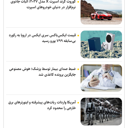
کوروت گرند اسپرت X مدل ۲۰۲۷؛ اثبات جادوی
پایان شایعات در مورد جدایی؛ بیفوما در پرسپولیس ماندنی شد
نرم‌افزار در دنیای خودروهای اسپرت
پاسخ منفی یک لزیونر به باشگاه پرسپولیس؛ فعلا به ایران نمی‌آیم
استعلام استقلال از فیفا در مورد جذب بازیکن آزاد و پنجره تیم بانوان
قیمت ایکس‌باکس سری ایکس در اروپا به رکورد
بی‌سابقه ۷۹۹ یورو رسید
ضبط صدای بیمار توسط پزشک؛ هوش مصنوعی
جایگزین پرونده کاغذی شد
آمریکا واردات ربات‌های پیشرفته و اینورترهای برق
خارجی را محدود کرد