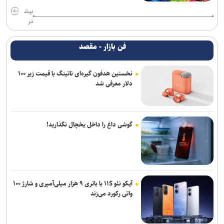
بیش
تر
فن بازار - مقصد
نخستین هدفون گیره‌ای ناتینگ با قیمت زیر ۱۰۰
دلار معرفی شد
گوشی داغ را داخل یخچال نگذارید!
آیکو نئو ۱۱S با باتری ۹ هزار میلی‌آمپری و شارژ ۱۰۰
واتی رکورد می‌زند