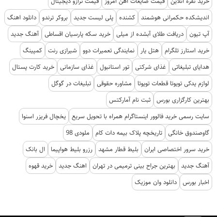
خرید نقره آنلاین
قیمت ضایعات آهن امروز
قیمت ترازو دیجیتال
اندیشکده حکمرانی هوشمند
کشنده
پلی لیست جدید
بروکر ترندو
دانلود اهنگ
آپ تیون
دریافت طلای آبشده از میلی
خرید سکه پارسیان اقساطی
آهنگ جدید
خرید استارز تلگرام
هتل یار
نمایندگی تعمیرات دوو
شیرازی رنت
کمپینگ
هدایای تبلیغاتی
غذای شرکتی
تور استانبول
غذای سازمانی
خرید کارت پستال
لوازم یدکی تویوتا قطعات تویوتا
مشاوره حقوقی
تبلیغات در گوگل
بهترین کارگزاری بورس
ثبت نام آمارکتس
سایت رسمی خرید فالوور اینستاگرام همراه با تحویل سریع
یخچال فریزر اسنوا
گاوصندوق خانگی
تاریخچه پلاک بیمه دات کام
ملودی 98
خرید سرور اختصاصی ایران
بلیط قطار مشهد
رزرو بلیط هواپیما
ال بانک
آهنگ جدید
بهترین جراح بینی ترمیمی در تهران
اهنگ جدید
خرید قهوه
اخبار بورس
دانلود وان موزیک