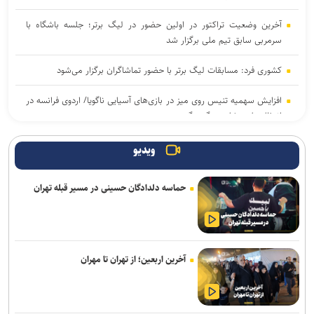
آخرین وضعیت تراکتور در اولین حضور در لیگ برتر؛ جلسه باشگاه با
سرمربی سابق تیم ملی برگزار شد
کشوری فرد: مسابقات لیگ برتر با حضور تماشاگران برگزار می‌شود
افزایش سهمیه تنیس روی میز در بازی‌های آسیایی ناگویا/ اردوی فرانسه در
انتظار ملی‌پوشان پینگ پنگ
جزئیات حضور واسعی در سپاهان
ویدیو
آقاجانپور به صنعت نفت پیوست
حماسه دلدادگان حسینی در مسیر قبله تهران
لغو دیدار دوستانه با پرسپولیس/ فجری‌ها به مصاف تیم ملی جوانان
می‌روند
کاراته آسیای میانه| پایان کار تیم ملی با کسب ۱۹ مدال رنگارنگ
آخرین اربعین؛ از تهران تا مهران
گلایه رضاییان از مدیریت استقلال: به‌جای اولتیماتوم یک تماس می‌گرفتید
فریادشیران: اخبارمربوط به خواهرخواندگی کذب است/ تنها مجوز مدرسه