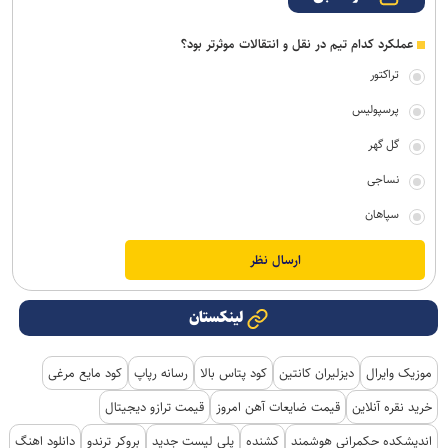
عملکرد کدام تیم در نقل و انتقالات موثرتر بود؟
تراکتور
پرسپولیس
گل گهر
نساجی
سپاهان
لینکستان
موزیک وایرال
دیزلیران کانتین
کود پتاس بالا
رسانه رپاپ
کود مایع مرغی
خرید نقره آنلاین
قیمت ضایعات آهن امروز
قیمت ترازو دیجیتال
اندیشکده حکمرانی هوشمند
کشنده
پلی لیست جدید
بروکر ترندو
دانلود اهنگ