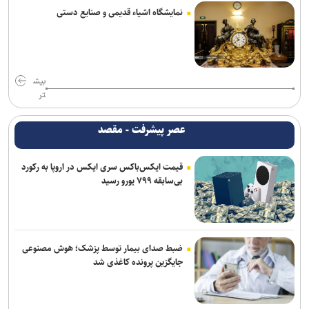
آخرین رنکینگ جهانی تیراندازان/ رستمیان در رده پنجم؛ گل خندان در
نمایشگاه اشیاء قدیمی و صنایع دستی
میان ۲۰ نفر برتر و صعود چشمگیر چهل امیرانی
استارت درمان نایب‌قهرمان المپیک و جهان برای شرکت در مسابقات
جهانی قزاقستان
بیش
ارائه خدمات رایگان مجموعه توچال به اصحاب رسانه
تر
شکوری: امیدوارم برخلاف گذشته، بتوانیم در رده امید به موفقیت برسیم
عصر پیشرفت - مقصد
آرمان الهی بعد از جهانی باکو، به جهانی اسلواکی می‌رود/ عنوان‌دار ایرانی
قیمت ایکس‌باکس سری ایکس در اروپا به رکورد
جهان که قهرمان ۲ رشته آزاد و فرنگی شده بود
بی‌سابقه ۷۹۹ یورو رسید
روزنامه‌های ورزشی چهارشنبه ۱۴ مرداد ۱۴۰۵
عالیشاه در یک قدمی گل‌گهر
ضبط صدای بیمار توسط پزشک؛ هوش مصنوعی
سالاری مشاور مدیرعامل پرسپولیس شد
جایگزین پرونده کاغذی شد
رسمی؛ عالیشاه به گل‌گهر پیوست