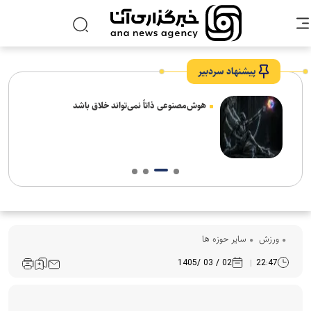
پیشنهاد سردبیر
های
هوش‌مصنوعی ذاتاً نمی‌تواند خلاق باشد
ورزش
سایر حوزه ها
02 / 03 /1405
22:47