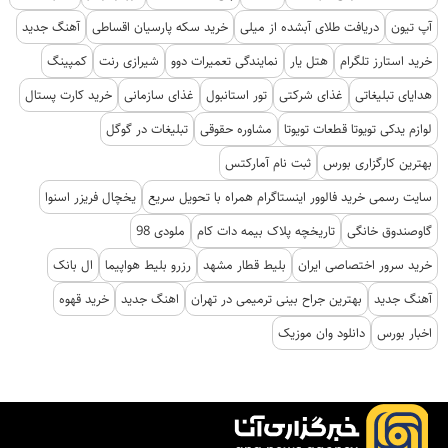
آپ تیون
دریافت طلای آبشده از میلی
خرید سکه پارسیان اقساطی
آهنگ جدید
خرید استارز تلگرام
هتل یار
نمایندگی تعمیرات دوو
شیرازی رنت
کمپینگ
هدایای تبلیغاتی
غذای شرکتی
تور استانبول
غذای سازمانی
خرید کارت پستال
لوازم یدکی تویوتا قطعات تویوتا
مشاوره حقوقی
تبلیغات در گوگل
بهترین کارگزاری بورس
ثبت نام آمارکتس
سایت رسمی خرید فالوور اینستاگرام همراه با تحویل سریع
یخچال فریزر اسنوا
گاوصندوق خانگی
تاریخچه پلاک بیمه دات کام
ملودی 98
خرید سرور اختصاصی ایران
بلیط قطار مشهد
رزرو بلیط هواپیما
ال بانک
آهنگ جدید
بهترین جراح بینی ترمیمی در تهران
اهنگ جدید
خرید قهوه
اخبار بورس
دانلود وان موزیک