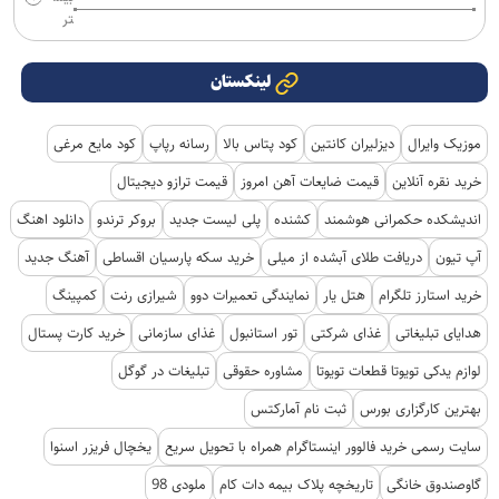
تر
لینکستان
موزیک وایرال
دیزلیران کانتین
کود پتاس بالا
رسانه رپاپ
کود مایع مرغی
خرید نقره آنلاین
قیمت ضایعات آهن امروز
قیمت ترازو دیجیتال
اندیشکده حکمرانی هوشمند
کشنده
پلی لیست جدید
بروکر ترندو
دانلود اهنگ
آپ تیون
دریافت طلای آبشده از میلی
خرید سکه پارسیان اقساطی
آهنگ جدید
خرید استارز تلگرام
هتل یار
نمایندگی تعمیرات دوو
شیرازی رنت
کمپینگ
هدایای تبلیغاتی
غذای شرکتی
تور استانبول
غذای سازمانی
خرید کارت پستال
لوازم یدکی تویوتا قطعات تویوتا
مشاوره حقوقی
تبلیغات در گوگل
بهترین کارگزاری بورس
ثبت نام آمارکتس
سایت رسمی خرید فالوور اینستاگرام همراه با تحویل سریع
یخچال فریزر اسنوا
گاوصندوق خانگی
تاریخچه پلاک بیمه دات کام
ملودی 98