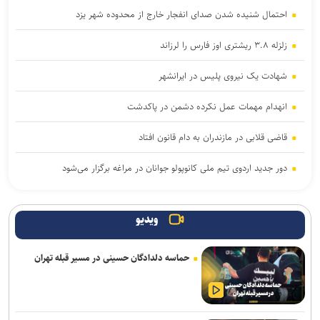
احتمال شنیده شدن صدای انفجار خارج از محدوده شهر یزد
زلزله ۳.۸ ریشتری اوز فارس را لرزاند
شهادت یک نیروی پلیس در ایرانشهر
انهدام مهمات عمل نکرده دشمن در پاکدشت
قاضی قلابی در مازندران به دام قانون افتاد
دور جدید اردوی تیم ملی کانوپولو جوانان در مراغه برگزار می‌شود
کشف ۴۷ کیلوگرم شیشه و هروئین در عملیات مشترک پلیس استان
مرکزی و خوزستان
ویدیو
دبیر ستاد مرکزی اربعین: مرز خسروی از بهترین مرزهای کشور با
حماسه دلدادگان حسینی در مسیر قبله تهران
زیرساخت‌های مناسب است