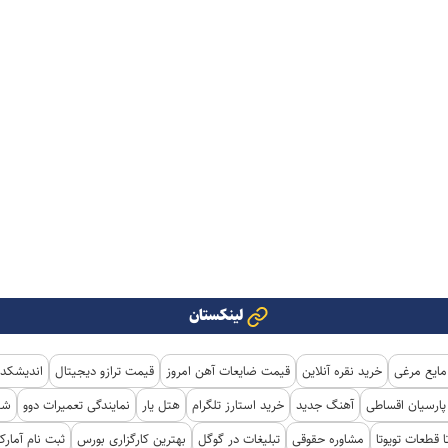
لینکستان
مایع مرغی
خرید نقره آنلاین
قیمت ضایعات آهن امروز
قیمت ترازو دیجیتال
اندیشکده
ارسیان اقساطی
آهنگ جدید
خرید استارز تلگرام
هتل یار
نمایندگی تعمیرات دوو
شی
ا قطعات تویوتا
مشاوره حقوقی
تبلیغات در گوگل
بهترین کارگزاری بورس
ثبت نام آمار