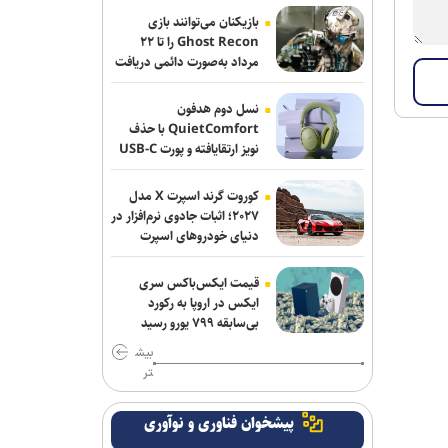
بازیکنان می‌توانند بازی
خبرنگاری حرفه‌ای مسئولیتی برای
Ghost Recon را تا ۲۲
مرداد به‌صورت دائمی دریافت
جست‌وجوی حقیقت، مطالبه‌گری آگاهانه و
کنند
روایت دقیق و منصفانه رویدادهاست
نسل دوم هدفون
خبرنگاران با مسئولیت‌پذیری و تعهد در
QuietComfort با حذف
نویز ارتقایافته و پورت USB-C
مسیر صیانت از حقیقت و انعکاس صدای
عرضه شد
مردم گام برمی‌دارند
کوروت گرند اسپرت X مدل
توقیف کامیون با راننده ۸ ساله در
۲۰۲۷؛ اثبات جادوی نرم‌افزار در
دنیای خودروهای اسپرت
اصفهان!
سواد الگوریتمی نقادانه؛ ضرورتی انکارناپذیر
قیمت ایکس‌باکس سری
برای دانشجویان در عصر هوش مصنوعی
ایکس در اروپا به رکورد
بی‌سابقه ۷۹۹ یورو رسید
خبرنگاران با انعکاس اخبار و مطالبات
بیش
حقیقی به رشد فرهنگ عمومی و دستیابی
تر
مردم به حقوق‌شان کمک می‌کنند
پیشخوان فناوری و نوآوری
خبرنگاران، دیده‌بانان بیدار و روایتگران