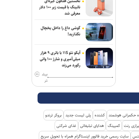
نخستین هدفون گیره‌ای
ناتینگ با قیمت زیر ۱۰۰ دلار
خبرنگاران با صداقت و امانتداری نقش
معرفی شد
بی‌بدیلی در انسجام ملی و تقویت روحیه
مقاومت ایفا کرده‌اند
گوشی داغ را داخل یخچال
نگذارید!
واکاوی چالش‌های زنجیره ارزش در صنعت
نساجی و ارائه راهکارهای دانشگاهی/۱۰۰
هکتار زمین و ۱۰ شهرستان؛ طرح جامع
آیکو نئو ۱۱S با باتری ۹ هزار
خورشیدی دانشگاه آزاد یزد کلید خورد
میلی‌آمپری و شارژ ۱۰۰ واتی
رکورد می‌زند
بیش
تر
 حکمرانی هوشمند
کشنده
پلی لیست جدید
بروکر ترندو
رازی رنت
کمپینگ
هدایای تبلیغاتی
غذای شرکتی
کتس
سایت رسمی خرید فالوور اینستاگرام همراه با تحویل سریع