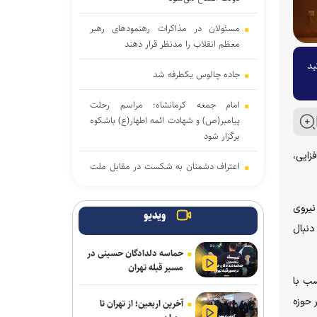
مسئولان در مذاکرات رهنمود‌های رهبر
معظم انقلاب را مدنظر قرار دهند
ید
جاده چالوس یکطرفه شد
امام جمعه کرمانشاه: مراسم رحلت
پیامبر(ص) و شهادت ائمه اطهار(ع) باشکوه
برگزار شود
زایی،
اعتراف دشمنان به شکست در مقابل ملت
و نیرو‌های مسلح ایران
نیروی
امام جمعه اهواز: دشمن دنبال شکستن
ویدیو
اجماع میان مردم و مسئولان است
دنبال
حماسه دلدادگان حسینی در
ملت ایران هیچ‌گاه مرعوب تهدید‌های
مسیر قبله تهران
دشمن نخواهد شد
سب با
 حوزه
آخرین اربعین؛ از تهران تا
آمریکا در منطقه با بن‌بست راهبردی مواجه