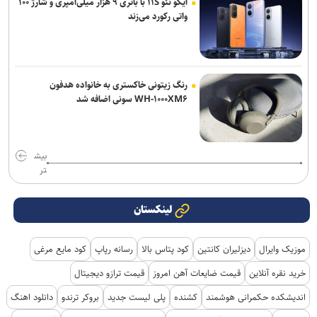
آیکو نئو ۱۱S با باتری ۹ هزار میلی‌آمپری و شارژ ۱۰۰
واتی رکورد می‌زند
رنگ زیتونی خاکستری به خانواده هدفون
WH-۱۰۰۰XM۶ سونی اضافه شد
بیش
تر
لینکستان
موزیک وایرال
دیزلیران کانتین
کود پتاس بالا
رسانه رپاپ
کود مایع مرغی
خرید نقره آنلاین
قیمت ضایعات آهن امروز
قیمت ترازو دیجیتال
اندیشکده حکمرانی هوشمند
کشنده
پلی لیست جدید
بروکر ترندو
دانلود اهنگ