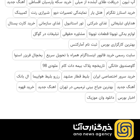
آپ تیون
دریافت طلای آبشده از میلی
خرید سکه پارسیان اقساطی
آهنگ جدید
خرید استارز تلگرام
هتل یار
نمایندگی تعمیرات دوو
شیرازی رنت
کمپینگ
هدایای تبلیغاتی
غذای شرکتی
تور استانبول
غذای سازمانی
خرید کارت پستال
لوازم یدکی تویوتا قطعات تویوتا
مشاوره حقوقی
تبلیغات در گوگل
بهترین کارگزاری بورس
ثبت نام آمارکتس
سایت رسمی خرید فالوور اینستاگرام همراه با تحویل سریع
یخچال فریزر اسنوا
گاوصندوق خانگی
تاریخچه پلاک بیمه دات کام
ملودی 98
خرید سرور اختصاصی ایران
بلیط قطار مشهد
رزرو بلیط هواپیما
ال بانک
آهنگ جدید
بهترین جراح بینی ترمیمی در تهران
اهنگ جدید
خرید قهوه
اخبار بورس
دانلود وان موزیک