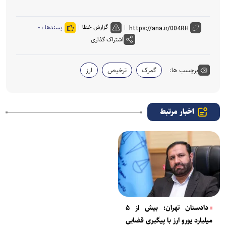
گزارش خطا
پسندها :
۰
اشتراک گذاری
برچسب ها:
گمرک
ترخیص
ارز
اخبار مرتبط
دادستان تهران: بیش از ۵
میلیارد یورو ارز با پیگیری قضایی