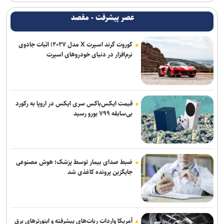
عصر پیشرفت - مقصد
کوروت گرند اسپرت X مدل ۲۰۲۷؛ اثبات جادوی
نرم‌افزار در دنیای خودروهای اسپرت
قیمت ایکس‌باکس سری ایکس در اروپا به رکورد
بی‌سابقه ۷۹۹ یورو رسید
ضبط صدای بیمار توسط پزشک؛ هوش مصنوعی
جایگزین پرونده کاغذی شد
آمریکا واردات ربات‌های پیشرفته و اینورترهای برق