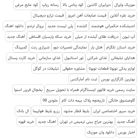
موزیک وایرال
دیزلیران کانتین
کود پتاس بالا
رسانه رپاپ
کود مایع مرغی
خرید نقره آنلاین
قیمت ضایعات آهن امروز
قیمت ترازو دیجیتال
اندیشکده حکمرانی هوشمند
کشنده
پلی لیست جدید
بروکر ترندو
دانلود اهنگ
آپ تیون
دریافت طلای آبشده از میلی
خرید سکه پارسیان اقساطی
آهنگ جدید
خرید استارز تلگرام
هتل یار
نمایندگی تعمیرات دوو
شیرازی رنت
کمپینگ
هدایای تبلیغاتی
غذای شرکتی
تور استانبول
غذای سازمانی
خرید کارت پستال
لوازم یدکی تویوتا قطعات تویوتا
مشاوره حقوقی
تبلیغات در گوگل
بهترین کارگزاری بورس
ثبت نام آمارکتس
سایت رسمی خرید فالوور اینستاگرام همراه با تحویل سریع
یخچال فریزر اسنوا
گاوصندوق خانگی
تاریخچه پلاک بیمه دات کام
ملودی 98
خرید سرور اختصاصی ایران
بلیط قطار مشهد
رزرو بلیط هواپیما
ال بانک
آهنگ جدید
بهترین جراح بینی ترمیمی در تهران
اهنگ جدید
خرید قهوه
اخبار بورس
دانلود وان موزیک