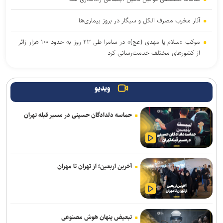
آثار مخرب مصرف الکل و سیگار در بروز بیماری‌ها
موکب «سلام یا مهدی (عج)» در سامرا طی ۲۳ روز به حدود ۱۰۰ هزار زائر
از کشورهای مختلف خدمت‌رسانی کرد
یرخورد مرگبار ۲ سمند در جاده اهواز–خرمشهر/ ۴ سرنشین در میان
شعله‌های آتش جان باختند
ویدیو
تصادف زنجیره‌ای ۱۲ خودرو با ۱۹ مصدوم در محور یاسوج–اصفهان/ علت
حماسه دلدادگان حسینی در مسیر قبله تهران
حادثه در دست بررسی است
امروز پنجشنبه نبض ترافیک پایتخت به آرامی می‌زند
وزیر بهداشت: تکمیل بیمارستان ۱۷ شهریور برازجان تا اوایل سال آینده
آخرین اربعین؛ از تهران تا مهران
هدف‌گذاری شده است
افزایش احتمال انتقال بیماری‌های مشترک بین انسان و حیوان با قاچاق
دام/ کنترل تب دنگی از مالاریا دشوارتر است
تبعیض پنهان هوش مصنوعی