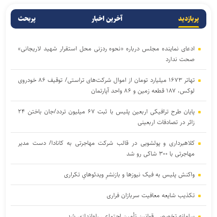
پربازدید
آخرین اخبار
پربحث
ادعای نماینده مجلس درباره «نحوه ردزنی محل استقرار شهید لاریجانی»
صحت ندارد
تهاتر ۱۶۷۳ میلیارد تومان از اموال شرکت‌های تراستی/ توقیف ۸۶ خودروی
لوکس، ۱۸۷ قطعه زمین و ۸۶ واحد آپارتمان
پایان طرح ترافیکی اربعین پلیس با ثبت ۶۷ میلیون تردد/جان باختن ۲۴
زائر در تصادفات اربعینی
کلاهبرداری و پولشویی در قالب شرکت مهاجرتی به کانادا/ دست مدیر
مهاجرتی با ۳۰۰ شاکی رو شد
واکنش پلیس به فیک نیوزها و بازنشرِ ویدئوهایِ تکراری
تکذیب شایعه معافیت سربازان فراری
سامانه تخصصی قوانین تأمین اجتماعی راه‌اندازی شد