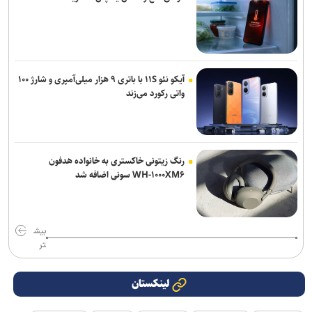
آیکو نئو ۱۱S با باتری ۹ هزار میلی‌آمپری و شارژ ۱۰۰
واتی رکورد می‌زند
رنگ زیتونی خاکستری به خانواده هدفون
WH-۱۰۰۰XM۶ سونی اضافه شد
بیش
تر
لینکستان