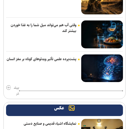
پرداخت مطالبات بازنشستگان در اولویت تأمین اجتماعی است
جزئیات ثبت ادعا، تهیه نقشه UTM و ارائه مادر سند اعلام شد
وقتی آب هم می‌تواند میل شما را به غذا خوردن
بیشتر کند
روایت کولیوند از خدمات هلال احمر در اربعین حسینی
کشف بقایای انسانی در ارتفاعات شمیرانات
تردد روان در تمامی محورهای شمالی و مسیرهای مرزهای اربعین
پشت‌پرده علمی تأثیر ویدئو‌های کوتاه بر مغز انسان
۳ سانحه مرگبار طی یک هفته در بزرگراه‌های تهران؛ هشدار دوباره به
رانندگان و عابران
بیش
زایمان اورژانسی و نجات جان یک کودک
تر
«رسانه»، سنگر نخست آگاهی‌بخشی در پیشگیری از اعتیاد است
عکس
نمایشگاه اشیاء قدیمی و صنایع دستی