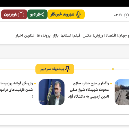
شهروند خبرنگار
رادیو
تلویزیون
۰۳:۲۱
 جهان
اقتصاد
ورزش
عکس
فیلم
استانها
بازار
پرونده‌ها
عناوین اخبار
پیشنهاد سردبیر
واگذاری طرح جداره سازی
وارونگی قواعد روزمره یا
محوطه شهیدگاه شیخ صفی
شدن ظرفیت‌های فرامو
الدین اردبیلی به دانشگاه آزاد
!
مشکین شهر