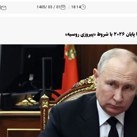
01 / 03 /1405
18:14
زی روسیه»