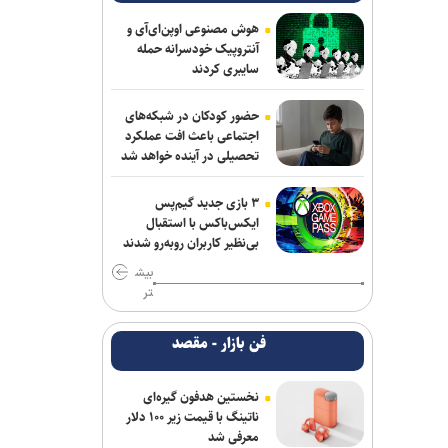
پزشکیان: جامعه امروز بیش از هر زمان به
همدلی و اخلاق قرآنی نیاز دارد
هوش مصنوعی اوپن‌ای‌آی و
آنتروپیک خودسرانه حمله
سایبری کردند
حادثه امنیتی دریایی در جنوب شرقی عدن
پزشکیان: مشروطه نماد بیداری،
حضور کودکان در شبکه‌های
قانون‌گرایی و مردم‌سالاری ملت ایران است
اجتماعی باعث افت عملکرد
تحصیلی در آینده خواهد شد
همکاری تهران و بغداد برای خدمت به
زائران در مرز زرباطیه
۳ بازی جدید گیم‌پس
ایکس‌باکس با استقبال
گفت‌وگوی تلفنی وزرای امور خارجه ایران و
بی‌نظیر کاربران روبه‌رو شدند
ایتالیا
بیش
تر
وزارت خارجه یمن: تشدید تنش از سوی
عربستان با واکنشی فراگیر روبه‌رو می‌شود
فن بازار - مقصد
آتلانتیک: دستاوردهای انتخاباتی ترامپ در
حال از بین رفتن است
نخستین هدفون گیره‌ای
ناتینگ با قیمت زیر ۱۰۰ دلار
معرفی شد
حمله یک شهپاد به یک کشتی در نزدیکی