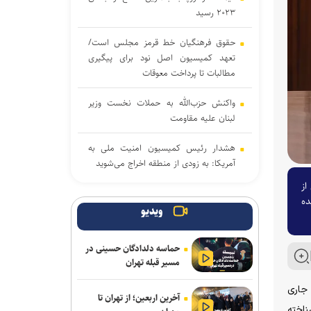
۲۰۲۳ رسید
حقوق فرهنگیان خط قرمز مجلس است/
تعهد کمیسیون اصل نود برای پیگیری
مطالبات تا پرداخت معوقات
واکنش حزب‌الله به حملات نخست‌ وزیر
لبنان علیه مقاومت
هشدار رئیس کمیسیون امنیت ملی به
آمریکا: به زودی از منطقه اخراج می‌شوید
ه حاکی از
پیروزی نامزد حامی فلسطین در انتخابات
ده
مقدماتی دموکرات‌ها برای سنا
ویدیو
دموکرات‌های کنگره آمریکا آمار تلفات جنگ
حماسه دلدادگان حسینی در
با ایران را زیر سؤال بردند
مسیر قبله تهران
جنگ رمضان و تولد نظم منطقه ای ایران
 جاری
آخرین اربعین؛ از تهران تا
ناخته