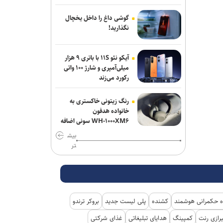
باب‌المندب
گوشی داغ را داخل یخچال
فایننشال‌تایمز: توافق احتمالی آمریکا و ایران
نگذارید!
اهداف اولیه ترامپ را محقق نمی‌کند
آیکو نئو ۱۱S با باتری ۹ هزار
انفجار در سوریه/ پهپادها در آسمان لاذقیه
میلی‌آمپری و شارژ ۱۰۰ واتی
رویت شدند
رکورد می‌زند
شبکه اول روسیه: اربعین یکی از بزرگ‌ترین
رنگ زیتونی خاکستری به
راهپیمایی‌های جهان است
خانواده هدفون
WH-۱۰۰۰XM۶ سونی اضافه
شد
بیش
تر
 حکمرانی هوشمند
کشنده
پلی لیست جدید
بروکر ترندو
رازی رنت
کمپینگ
هدایای تبلیغاتی
غذای شرکتی