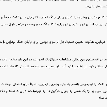
ده‌تر با اروپا.
خبرگزاری آمریکایی بلومبرگ به نقل از منابع مطلع گزارش داد که «ولادیمیر پوتین» به دنب
ملین به ادعای این منابع بر این باورند که جنگ به بن‌بست رسیده و هیچ مسیر 
ملین، هرگونه تعیین ضرب‌الاجل از سوی پوتین برای پایان جنگ اوکراین را رد
در انستیتوی بین‌المللی مطالعات استراتژیک لندن نیز در این باره هشدار داد: «
در میدان نبرد با مشکلاتی مواجه بوده و برای تداوم طرح‌های جنگی خود در اوکراین تقریباً ب
در یک کشور ثالث با «ولودیمیر زلنسکی»، رئیس‌جمهور اوکراین، صرفاً برای امضای توافقات
ین مبنی بر نزدیک شدن به پایان درگیری‌ها، به «پیشرفت» در روند صلح و تلا
 نداد.